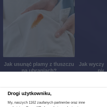
Jak usunąć plamy z tłuszczu
Jak wyczyś
na ubraniach?
pie
Drogi użytkowniku,
Sprzątanie i pranie
My, naszych 1162 zaufanych partnerów oraz inne