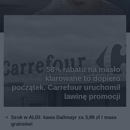
58% rabatu na masło
klarowane to dopiero
początek. Carrefour uruchomił
lawinę promocji
Szok w ALDI: kawa Dallmayr za 3,99 zł i masa
gratisów!