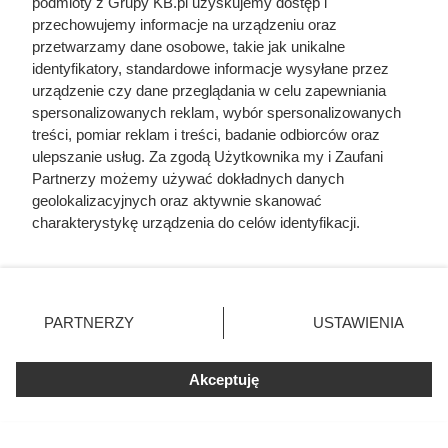
podmioty z Grupy KB.pl uzyskujemy dostęp i
przechowujemy informacje na urządzeniu oraz
przetwarzamy dane osobowe, takie jak unikalne
identyfikatory, standardowe informacje wysyłane przez
urządzenie czy dane przeglądania w celu zapewniania
spersonalizowanych reklam, wybór spersonalizowanych
treści, pomiar reklam i treści, badanie odbiorców oraz
ulepszanie usług. Za zgodą Użytkownika my i Zaufani
Partnerzy możemy używać dokładnych danych
geolokalizacyjnych oraz aktywnie skanować
charakterystykę urządzenia do celów identyfikacji.
Ponieważ cenimy Twoją prywatność, prosimy o zgodę na
korzystanie z tych technologii poprzez kliknięcie
„Akceptuję”. Zgoda jest dobrowolna i zawsze możesz ją
zmienić/wycofać klikając przycisk ustawień prywatności
PARTNERZY
USTAWIENIA
znajdujący się w lewym dolnym rogu strony. Niektóre
rodzaje przetwarzania danych nie wymagają zgody
użytkownika, ale masz prawo sprzeciwić się takiemu
Ten element odkurzacza wymaga
Akceptuję
przetwarzaniu. Preferencje będą miały zastosowania tylko
regularnego czyszczenia. Trzeba
na tej witrynie.
to zrobić poprawnie