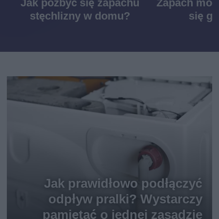
Jak pozbyć się zapachu
Zapach mocz
stęchlizny w domu?
się g
Jak prawidłowo podłączyć
odpływ pralki? Wystarczy
pamiętać o jednej zasadzie