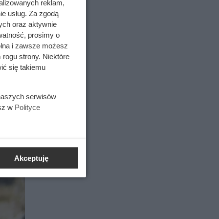
alizowanych reklam,
ie usług. Za zgodą
ych oraz aktywnie
watność, prosimy o
wolna i zawsze możesz
 rogu strony. Niektóre
ić się takiemu
 naszych serwisów
esz w
Polityce
Akceptuję