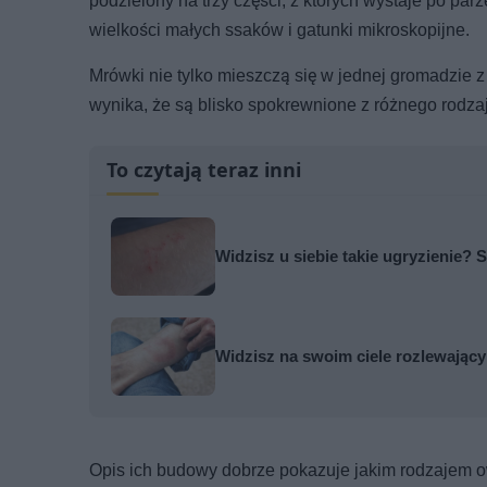
podzielony na trzy części, z których wystaje po par
wielkości małych ssaków i gatunki mikroskopijne.
Mrówki nie tylko mieszczą się w jednej gromadzie z
wynika, że są blisko spokrewnione z różnego rodzaju
To czytają teraz inni
Widzisz u siebie takie ugryzienie? S
Widzisz na swoim ciele rozlewający s
Opis ich budowy dobrze pokazuje jakim rodzajem