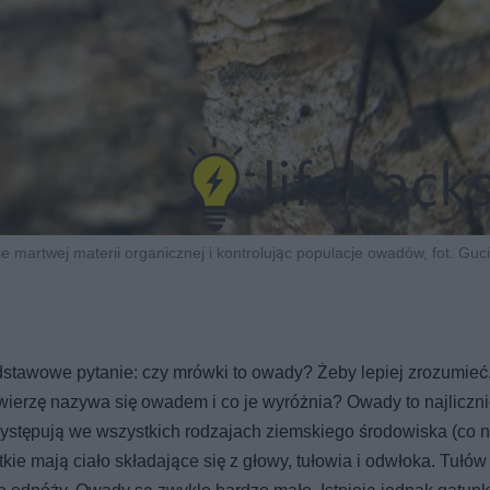
 martwej materii organicznej i kontrolując populacje owadów, fot. Guc
stawowe pytanie: czy mrówki to owady? Żeby lepiej zrozumieć
ierzę nazywa się owadem i co je wyróżnia? Owady to najliczni
występują we wszystkich rodzajach ziemskiego środowiska (co 
ie mają ciało składające się z głowy, tułowia i odwłoka. Tułów 