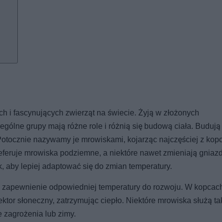
h i fascynujących zwierząt na świecie. Żyją w złożonych
ólne grupy mają różne role i różnią się budową ciała. Budują
Potocznie nazywamy je mrowiskami, kojarząc najczęściej z kop
referuje mrowiska podziemne, a niektóre nawet zmieniają gniaz
, aby lepiej adaptować się do zmian temperatury.
az zapewnienie odpowiedniej temperatury do rozwoju. W kopcac
ektor słoneczny, zatrzymując ciepło. Niektóre mrowiska służą ta
 zagrożenia lub zimy.