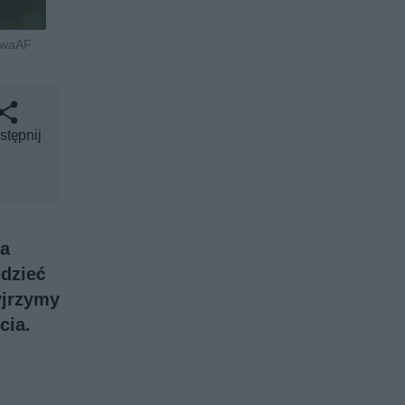
 EwaAF
stępnij
na
dzieć
yjrzymy
cia.