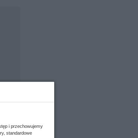
pomagają
oślinnym.
stęp i przechowujemy
ory, standardowe