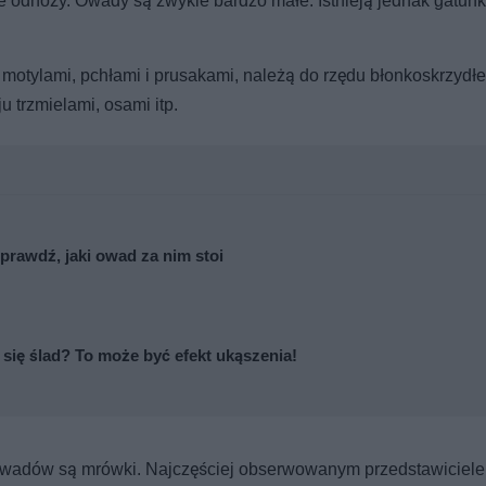
ze odnóży. Owady są zwykle bardzo małe. Istnieją jednak gatunk
 motylami, pchłami i prusakami, należą do rzędu błonkoskrzydłe
 trzmielami, osami itp.
prawdź, jaki owad za nim stoi
ię ślad? To może być efekt ukąszenia!
 owadów są mrówki. Najczęściej obserwowanym przedstawiciel