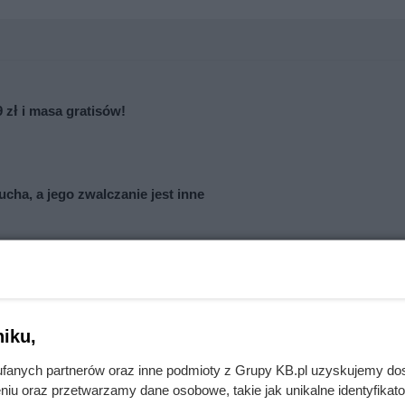
 zł i masa gratisów!
ucha, a jego zwalczanie jest inne
mi – ich dieta obejmuje głównie mięso owadów, dzięki czemu 
 gatunki mrówek-wegetarianek, które zadowalają się pokarmem r
iku,
ezwykłe i wszechstronne są te małe stworzenia.
fanych partnerów oraz inne podmioty z Grupy KB.pl uzyskujemy do
niu oraz przetwarzamy dane osobowe, takie jak unikalne identyfikat