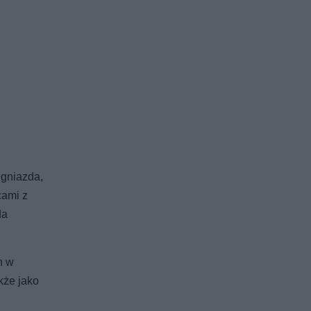
 gniazda,
cami z
da
h w
kże jako