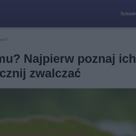
Szkodn
ami?
u? Najpierw poznaj ich
cznij zwalczać