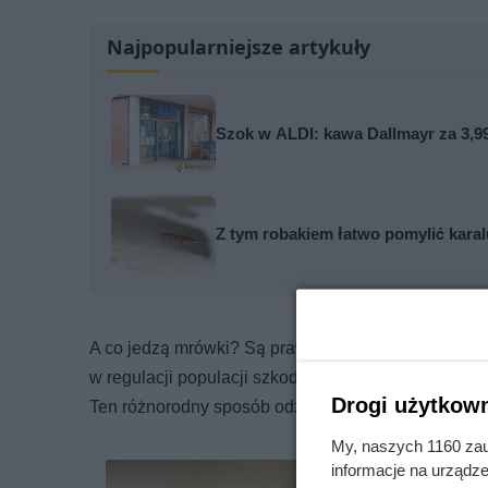
Najpopularniejsze artykuły
Szok w ALDI: kawa Dallmayr za 3,99
Z tym robakiem łatwo pomylić karal
A co jedzą mrówki? Są prawdziwymi wszystkożerca
w regulacji populacji szkodników. Istnieją również
Drogi użytkown
Ten różnorodny sposób odżywiania pokazuje, jak ni
My, naszych 1160 zau
informacje na urządze