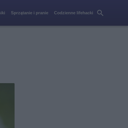
iki
Sprzątanie i pranie
Codzienne lifehacki
Szu
kaj