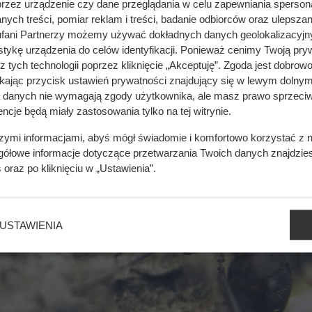
przez urządzenie czy dane przeglądania w celu zapewniania sperson
ych treści, pomiar reklam i treści, badanie odbiorców oraz ulepszan
fani Partnerzy możemy używać dokładnych danych geolokalizacyjn
tykę urządzenia do celów identyfikacji. Ponieważ cenimy Twoją pry
z tych technologii poprzez kliknięcie „Akceptuję”. Zgoda jest dobro
ikając przycisk ustawień prywatności znajdujący się w lewym dolnym
a danych nie wymagają zgody użytkownika, ale masz prawo sprzeciw
ncje będą miały zastosowania tylko na tej witrynie.
szymi informacjami, abyś mógł świadomie i komfortowo korzystać z
gółowe informacje dotyczące przetwarzania Twoich danych znajdzi
s
oraz po kliknięciu w „Ustawienia”.
USTAWIENIA