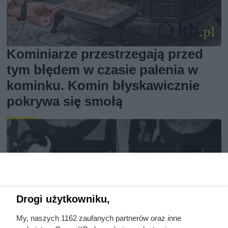
Kominiarze przestrzegają przed
tym błędem w czasie palenia w
kominku. Komin błyskawicznie
pokrywa się smołą
Drogi użytkowniku,
My, naszych 1162 zaufanych partnerów oraz inne