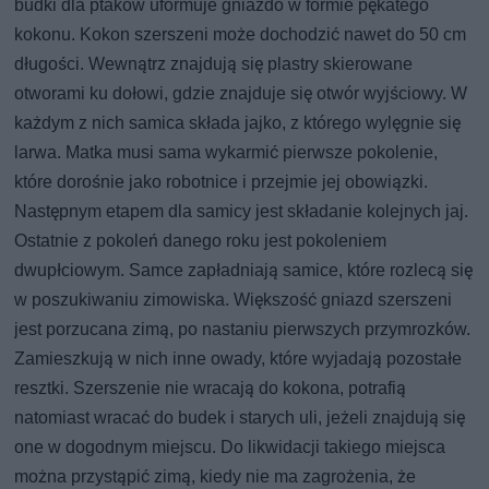
budki dla ptaków uformuje gniazdo w formie pękatego
kokonu. Kokon szerszeni może dochodzić nawet do 50 cm
długości. Wewnątrz znajdują się plastry skierowane
otworami ku dołowi, gdzie znajduje się otwór wyjściowy. W
każdym z nich samica składa jajko, z którego wylęgnie się
larwa. Matka musi sama wykarmić pierwsze pokolenie,
które dorośnie jako robotnice i przejmie jej obowiązki.
Następnym etapem dla samicy jest składanie kolejnych jaj.
Ostatnie z pokoleń danego roku jest pokoleniem
dwupłciowym. Samce zapładniają samice, które rozlecą się
w poszukiwaniu zimowiska. Większość gniazd szerszeni
jest porzucana zimą, po nastaniu pierwszych przymrozków.
Zamieszkują w nich inne owady, które wyjadają pozostałe
resztki. Szerszenie nie wracają do kokona, potrafią
natomiast wracać do budek i starych uli, jeżeli znajdują się
one w dogodnym miejscu. Do likwidacji takiego miejsca
można przystąpić zimą, kiedy nie ma zagrożenia, że