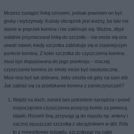
Możesz zastąpić linkę sznurem, jednak powinien on być
gruby i wytrzymały. Kulisty obciążnik jest ważny, bo taki nie
stanie w poprzek komina i nie zaklinuje się. Ważne, abyś
solidnie przymocował linkę do szczotki – nie może się ona
urwać nawet, kiedy szczotka zablokuje się w ciaśniejszym
punkcie komina. Z kolei szczotka do czyszczenia komina
musi być dopasowana do jego przekroju – inaczej
czyszczenie komina ze smoły może być nieskuteczne.
Musi ona być tak dobrana, żeby zeszła od góry na sam dół.
Jak zabrać się za przetykanie komina z zanieczyszczeń?
Wejdź na dach, zanieś tam potrzebne narzędzia i przed
rozpoczęciem czyszczenia przejrzyj komin za pomocą
latarki. Rozwiń linę, przywiąż ją do masztu np. anteny i
zacznij opuszczać szczotkę z obciążnikiem w dół. Rób
to z niewielkiego rozpędu, szczotkując na całej