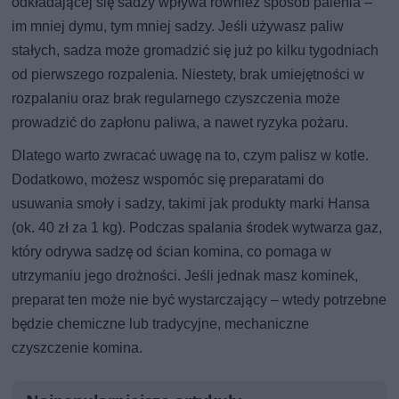
odkładającej się sadzy wpływa również sposób palenia –
im mniej dymu, tym mniej sadzy. Jeśli używasz paliw
stałych, sadza może gromadzić się już po kilku tygodniach
od pierwszego rozpalenia. Niestety, brak umiejętności w
rozpalaniu oraz brak regularnego czyszczenia może
prowadzić do zapłonu paliwa, a nawet ryzyka pożaru.
Dlatego warto zwracać uwagę na to, czym palisz w kotle.
Dodatkowo, możesz wspomóc się preparatami do
usuwania smoły i sadzy, takimi jak produkty marki Hansa
(ok. 40 zł za 1 kg). Podczas spalania środek wytwarza gaz,
który odrywa sadzę od ścian komina, co pomaga w
utrzymaniu jego drożności. Jeśli jednak masz kominek,
preparat ten może nie być wystarczający – wtedy potrzebne
będzie chemiczne lub tradycyjne, mechaniczne
czyszczenie komina.