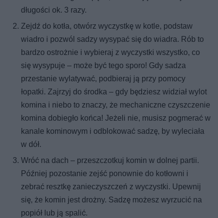
długości ok. 3 razy.
Zejdź do kotła, otwórz wyczystkę w kotle, podstaw
wiadro i pozwól sadzy wysypać się do wiadra. Rób to
bardzo ostrożnie i wybieraj z wyczystki wszystko, co
się wysypuje – może być tego sporo! Gdy sadza
przestanie wylatywać, podbieraj ją przy pomocy
łopatki. Zajrzyj do środka – gdy będziesz widział wylot
komina i niebo to znaczy, że mechaniczne czyszczenie
komina dobiegło końca! Jeżeli nie, musisz pogmerać w
kanale kominowym i odblokować sadzę, by wyleciała
w dół.
Wróć na dach – przeszczotkuj komin w dolnej partii.
Później pozostanie zejść ponownie do kotłowni i
zebrać resztkę zanieczyszczeń z wyczystki. Upewnij
się, że komin jest drożny. Sadzę możesz wyrzucić na
popiół lub ją spalić.