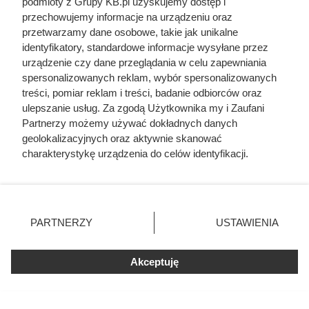
podmioty z Grupy KB.pl uzyskujemy dostęp i
przechowujemy informacje na urządzeniu oraz
przetwarzamy dane osobowe, takie jak unikalne
identyfikatory, standardowe informacje wysyłane przez
Doprowadził do śmierci większej
urządzenie czy dane przeglądania w celu zapewniania
spersonalizowanych reklam, wybór spersonalizowanych
liczby ludzi niż Hitler i Stalin
treści, pomiar reklam i treści, badanie odbiorców oraz
razem wzięci. Mimo to czczą go
ulepszanie usług. Za zgodą Użytkownika my i Zaufani
jako bohatera
Partnerzy możemy używać dokładnych danych
geolokalizacyjnych oraz aktywnie skanować
charakterystykę urządzenia do celów identyfikacji.
Ponieważ cenimy Twoją prywatność, prosimy o zgodę na
korzystanie z tych technologii poprzez kliknięcie
„Akceptuję”. Zgoda jest dobrowolna i zawsze możesz ją
zmienić/wycofać klikając przycisk ustawień prywatności
PARTNERZY
USTAWIENIA
znajdujący się w lewym dolnym rogu strony. Niektóre
rodzaje przetwarzania danych nie wymagają zgody
użytkownika, ale masz prawo sprzeciwić się takiemu
Akceptuję
przetwarzaniu. Preferencje będą miały zastosowania tylko
na tej witrynie.