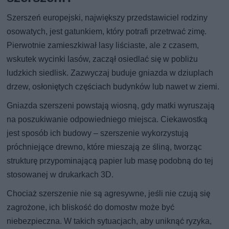
Szerszeń europejski, największy przedstawiciel rodziny
osowatych, jest gatunkiem, który potrafi przetrwać zimę.
Pierwotnie zamieszkiwał lasy liściaste, ale z czasem,
wskutek wycinki lasów, zaczął osiedlać się w pobliżu
ludzkich siedlisk. Zazwyczaj buduje gniazda w dziuplach
drzew, osłoniętych częściach budynków lub nawet w ziemi.
Gniazda szerszeni powstają wiosną, gdy matki wyruszają
na poszukiwanie odpowiedniego miejsca. Ciekawostką
jest sposób ich budowy – szerszenie wykorzystują
próchniejące drewno, które mieszają ze śliną, tworząc
strukturę przypominającą papier lub masę podobną do tej
stosowanej w drukarkach 3D.
Chociaż szerszenie nie są agresywne, jeśli nie czują się
zagrożone, ich bliskość do domostw może być
niebezpieczna. W takich sytuacjach, aby uniknąć ryzyka,