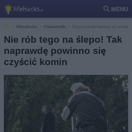
MENU
Szu
kaj
Aktualności
Ciekawostki
Czyszczenie komina ze smoły i
Nie rób tego na ślepo! Tak
naprawdę powinno się
czyścić komin