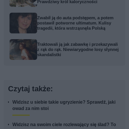
Prawdziwy król kaloryczności
Zwabił ją do auta podstępem, a potem
postawił potworne ultimatum. Kulisy
tragedii, która wstrząsnęła Polską
Traktowali ją jak zabawkę i przekazywali
z rąk do rąk. Niewiarygodne losy słynnej
skandalistki
Czytaj także:
Widzisz u siebie takie ugryzienie? Sprawdź, jaki
owad za nim stoi
Widzisz na swoim ciele rozlewający się ślad? To