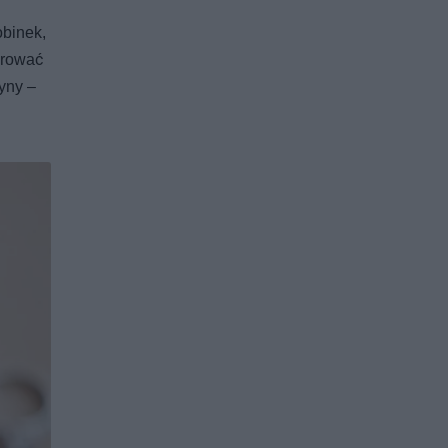
obinek,
erować
yny –