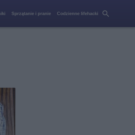
iki
Sprzątanie i pranie
Codzienne lifehacki
Szu
kaj