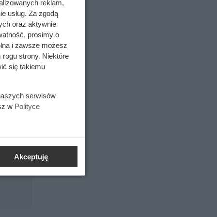
alizowanych reklam,
i.
ie usług. Za zgodą
ych oraz aktywnie
 srebra.
watność, prosimy o
o chroni
wolna i zawsze możesz
 rogu strony. Niektóre
prawia,
ić się takiemu
 naszych serwisów
esz w
Polityce
Akceptuję