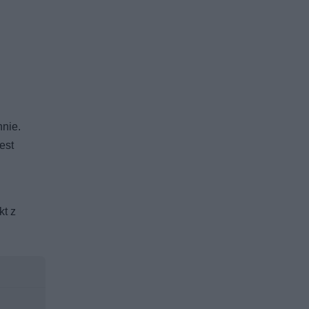
hnie.
est
kt z