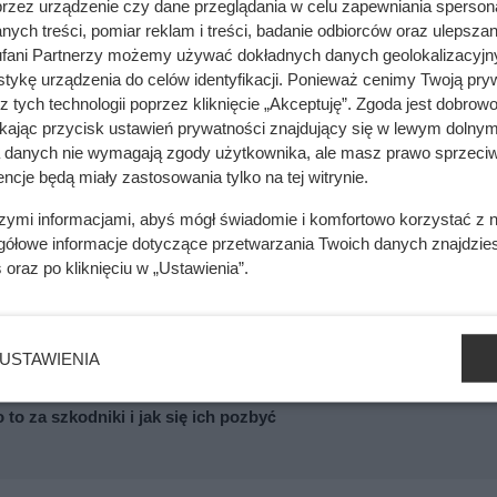
przez urządzenie czy dane przeglądania w celu zapewniania sperson
ecjalnych środków chemicznych do czyszczenia srebrnej biżuteri
ych treści, pomiar reklam i treści, badanie odbiorców oraz ulepszan
fani Partnerzy możemy używać dokładnych danych geolokalizacyjn
to sięgnąć po sól kuchenną i folię aluminiową do czyszczenia
tykę urządzenia do celów identyfikacji. Ponieważ cenimy Twoją pry
aż srebro po kąpieli w tym roztworze nie wymaga polerowania, c
z tych technologii poprzez kliknięcie „Akceptuję”. Zgoda jest dobro
ikając przycisk ustawień prywatności znajdujący się w lewym dolnym
ym procesie przejmuje zabrudzenia z powierzchni srebra, co s
a danych nie wymagają zgody użytkownika, ale masz prawo sprzeciw
ncje będą miały zastosowania tylko na tej witrynie.
szymi informacjami, abyś mógł świadomie i komfortowo korzystać z
gółowe informacje dotyczące przetwarzania Twoich danych znajdzi
s
oraz po kliknięciu w „Ustawienia”.
ię ślad? To może być efekt ukąszenia!
USTAWIENIA
 za szkodniki i jak się ich pozbyć