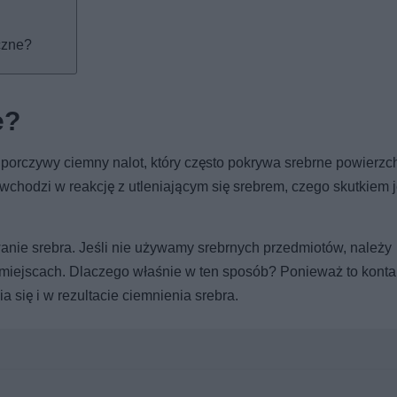
czne?
e?
uporczywy ciemny nalot, który często pokrywa srebrne powierzc
 wchodzi w reakcję z utleniającym się srebrem, czego skutkiem j
nie srebra. Jeśli nie używamy srebrnych przedmiotów, należy
iejscach. Dlaczego właśnie w ten sposób? Ponieważ to konta
 się i w rezultacie ciemnienia srebra.