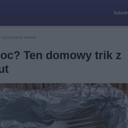
Szkodn
czyszczenie srebra
noc? Ten domowy trik z
ut