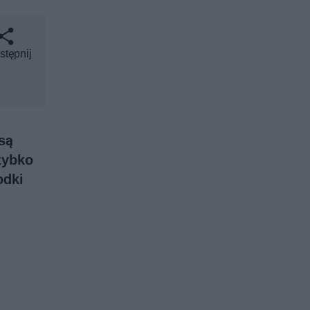
stępnij
są
zybko
odki