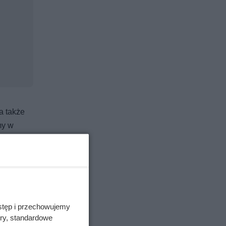
a także
my w
powietrze
stęp i przechowujemy
domu.
ory, standardowe
 oraz