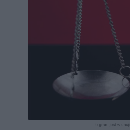
Ile gram jest w uncj