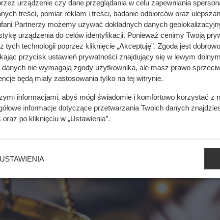
przez urządzenie czy dane przeglądania w celu zapewniania sperson
31,103476 g
ych treści, pomiar reklam i treści, badanie odbiorców oraz ulepszan
62,206953 g
fani Partnerzy możemy używać dokładnych danych geolokalizacyjn
tykę urządzenia do celów identyfikacji. Ponieważ cenimy Twoją pry
155,517384 g
z tych technologii poprzez kliknięcie „Akceptuję”. Zgoda jest dobro
311,034768 g
ikając przycisk ustawień prywatności znajdujący się w lewym dolnym
a danych nie wymagają zgody użytkownika, ale masz prawo sprzeciw
1555,17384 g
ncje będą miały zastosowania tylko na tej witrynie.
3110,34768 g
szymi informacjami, abyś mógł świadomie i komfortowo korzystać z
31103,4768 g
gółowe informacje dotyczące przetwarzania Twoich danych znajdzi
s
oraz po kliknięciu w „Ustawienia”.
h powierzchni – skuteczne sposoby
USTAWIENIA