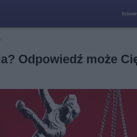
Szkodn
?
ja? Odpowiedź może Ci