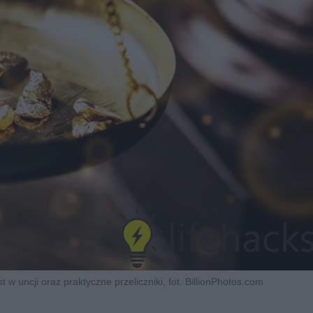
st w uncji oraz praktyczne przeliczniki, fot. BillionPhotos.com