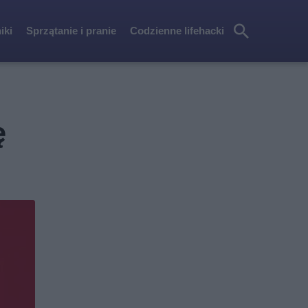
iki
Sprzątanie i pranie
Codzienne lifehacki
Szu
kaj
ę