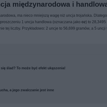
ncja międzynarodowa i handlow
arodowa, ma nieco mniejszą wagę niż uncja trojańska. Dlatego
 uproszczeniu 1 uncja handlowa (oznaczana jako
oz
) to 28,3495
e tej liczby. Przykładowo: 2 uncje to 56,699 gramów, a 5 uncji 
ię ślad? To może być efekt ukąszenia!
ucha, a jego zwalczanie jest inne