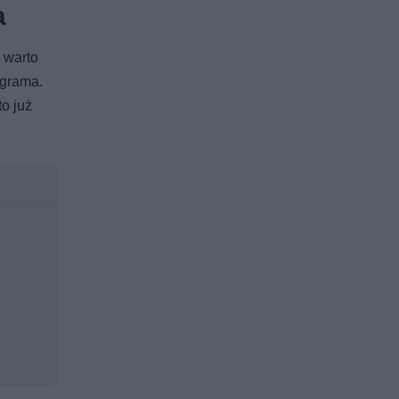
a
 warto
 grama.
to już