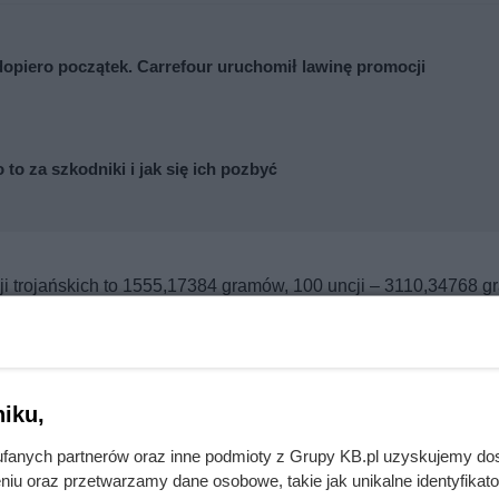
opiero początek. Carrefour uruchomił lawinę promocji
 za szkodniki i jak się ich pozbyć
cji trojańskich to 1555,17384 gramów, 100 uncji – 3110,34768 g
j przedstawiamy szczegółową tabelę z przelicznikiem uncji tr
 trojańska? Uniwersalny przelicznik
iku,
fanych partnerów oraz inne podmioty z Grupy KB.pl uzyskujemy do
Gramy
niu oraz przetwarzamy dane osobowe, takie jak unikalne identyfikat