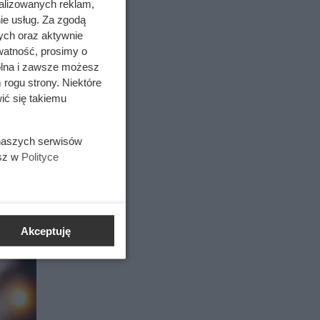
alizowanych reklam,
ie usług. Za zgodą
ych oraz aktywnie
watność, prosimy o
wolna i zawsze możesz
 rogu strony. Niektóre
ić się takiemu
 naszych serwisów
esz w
Polityce
Akceptuję