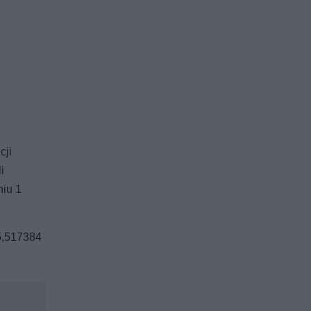
cji
i
niu 1
55,517384