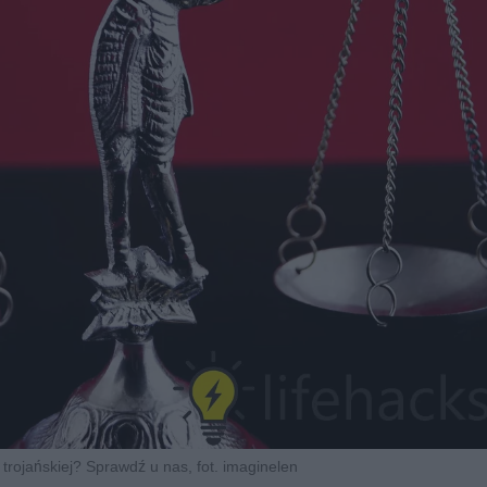
i trojańskiej? Sprawdź u nas, fot. imaginelen