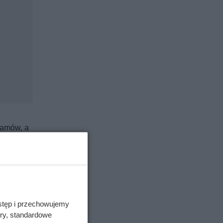
ramów, a
ojańskich
stęp i przechowujemy
ory, standardowe