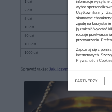
informacje wysyłane 
1 ozt
wybór spersonalizowan
2 ozt
Użytkownika my i Zau
skanować charakterys
5 ozt
zgodę na korzystanie 
10 ozt
ją zmienić/wycofać kl
rodzaje przetwarzani
50 ozt
przetwarzaniu. Prefere
100 ozt
Zapoznaj się z poniż
1000 ozt
internetowych. Szcze
Prywatności i Cookie
Sprawdź także:
Jak i czym usunąć klej z różnyc
PARTNERZY