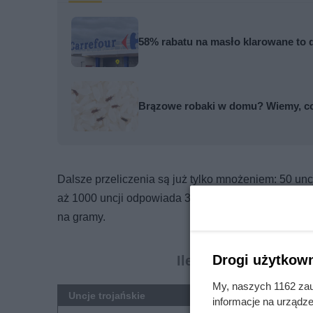
58% rabatu na masło klarowane to d
Brązowe robaki w domu? Wiemy, co to
Dalsze przeliczenia są już tylko mnożeniem: 50 un
aż 1000 uncji odpowiada 31103,4768 gramów. Poniże
na gramy.
Ile gramów ma uncja
Drogi użytkown
My, naszych 1162 zau
Uncje trojańskie
informacje na urządze