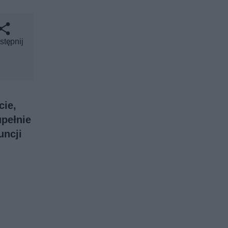
stępnij
cie,
upełnie
uncji