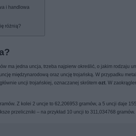
wa i handlowa
ię różnią?
ja?
w ma jedna uncja, trzeba najpierw określić, o jakim rodzaju un
 uncję międzynarodową oraz uncję trojańską. W przypadku metal
ę głównie uncji trojańskiej, oznaczanej skrótem
ozt
. W zaokrągle
gramów. Z kolei 2 uncje to 62,206953 gramów, a 5 uncji daje 1
ększe przeliczniki – na przykład 10 uncji to 311,034768 gramów.