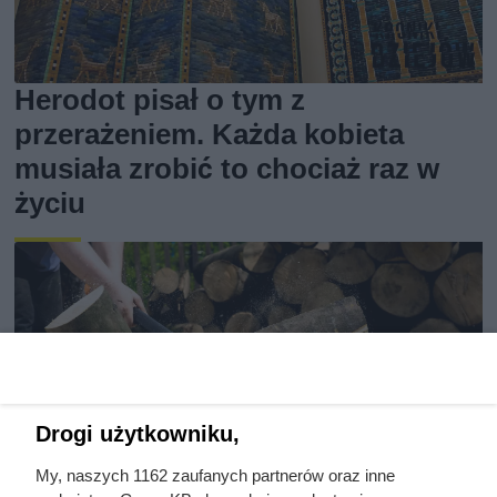
Herodot pisał o tym z
przerażeniem. Każda kobieta
musiała zrobić to chociaż raz w
życiu
Drogi użytkowniku,
My, naszych 1162 zaufanych partnerów oraz inne