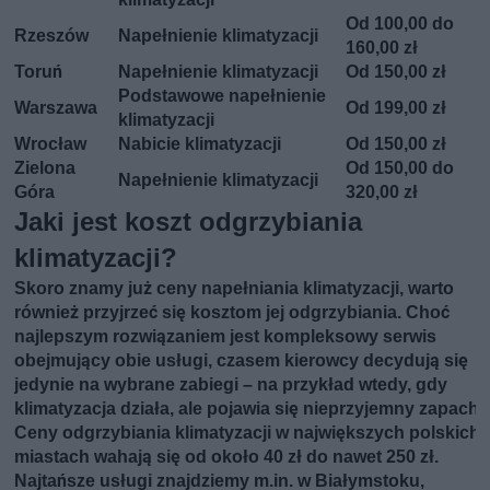
Od 100,00 do
Rzeszów
Napełnienie klimatyzacji
160,00 zł
Toruń
Napełnienie klimatyzacji
Od 150,00 zł
Podstawowe napełnienie
Warszawa
Od 199,00 zł
klimatyzacji
Wrocław
Nabicie klimatyzacji
Od 150,00 zł
Zielona
Od 150,00 do
Napełnienie klimatyzacji
Góra
320,00 zł
Jaki jest koszt odgrzybiania
klimatyzacji?
Skoro znamy już ceny napełniania klimatyzacji, warto
również przyjrzeć się kosztom jej odgrzybiania. Choć
najlepszym rozwiązaniem jest kompleksowy serwis
obejmujący obie usługi, czasem kierowcy decydują się
jedynie na wybrane zabiegi – na przykład wtedy, gdy
klimatyzacja działa, ale pojawia się nieprzyjemny zapach.
Ceny odgrzybiania klimatyzacji w największych polskich
miastach wahają się od około 40 zł do nawet 250 zł.
Najtańsze usługi znajdziemy m.in. w Białymstoku,