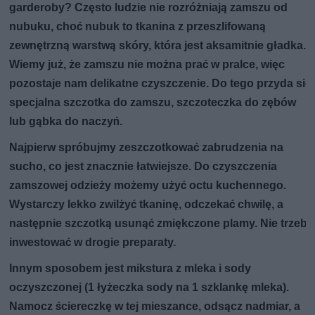
garderoby? Często ludzie nie rozróżniają zamszu od
nubuku, choć nubuk to tkanina z przeszlifowaną
zewnętrzną warstwą skóry, która jest aksamitnie gładka.
Wiemy już, że zamszu nie można prać w pralce, więc
pozostaje nam delikatne czyszczenie. Do tego przyda się
specjalna szczotka do zamszu, szczoteczka do zębów
lub gąbka do naczyń.
Najpierw spróbujmy zeszczotkować zabrudzenia na
sucho, co jest znacznie łatwiejsze. Do czyszczenia
zamszowej odzieży możemy użyć octu kuchennego.
Wystarczy lekko zwilżyć tkaninę, odczekać chwilę, a
następnie szczotką usunąć zmiękczone plamy. Nie trzeba
inwestować w drogie preparaty.
Innym sposobem jest mikstura z mleka i sody
oczyszczonej (1 łyżeczka sody na 1 szklankę mleka).
Namocz ściereczkę w tej mieszance, odsącz nadmiar, a