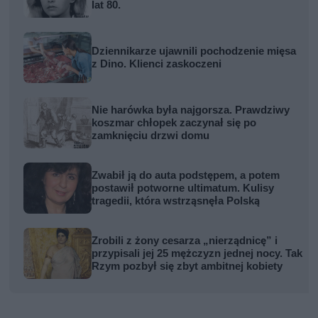
lat 80.
Dziennikarze ujawnili pochodzenie mięsa
z Dino. Klienci zaskoczeni
Nie harówka była najgorsza. Prawdziwy
koszmar chłopek zaczynał się po
zamknięciu drzwi domu
Zwabił ją do auta podstępem, a potem
postawił potworne ultimatum. Kulisy
tragedii, która wstrząsnęła Polską
Zrobili z żony cesarza „nierządnicę” i
przypisali jej 25 mężczyzn jednej nocy. Tak
Rzym pozbył się zbyt ambitnej kobiety