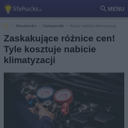
MENU
Szu
kaj
Aktualności
Ciekawostki
Koszt nabicia klimatyzacji
Zaskakujące różnice cen!
Tyle kosztuje nabicie
klimatyzacji