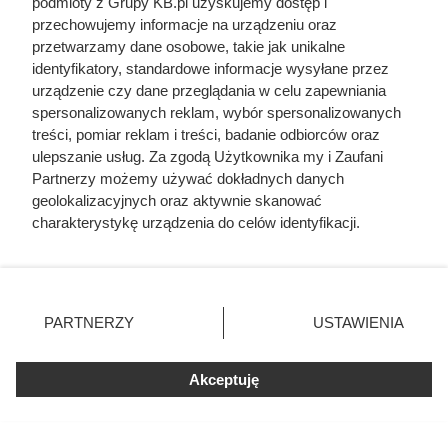
podmioty z Grupy KB.pl uzyskujemy dostęp i
przechowujemy informacje na urządzeniu oraz
przetwarzamy dane osobowe, takie jak unikalne
identyfikatory, standardowe informacje wysyłane przez
Ten gatunek drewna daje najwięcej
urządzenie czy dane przeglądania w celu zapewniania
ciepła, a Polacy rzadko go kupują.
spersonalizowanych reklam, wybór spersonalizowanych
Prawdziwy król kaloryczności
treści, pomiar reklam i treści, badanie odbiorców oraz
ulepszanie usług. Za zgodą Użytkownika my i Zaufani
Partnerzy możemy używać dokładnych danych
geolokalizacyjnych oraz aktywnie skanować
charakterystykę urządzenia do celów identyfikacji.
Ponieważ cenimy Twoją prywatność, prosimy o zgodę na
korzystanie z tych technologii poprzez kliknięcie
„Akceptuję”. Zgoda jest dobrowolna i zawsze możesz ją
zmienić/wycofać klikając przycisk ustawień prywatności
PARTNERZY
USTAWIENIA
znajdujący się w lewym dolnym rogu strony. Niektóre
rodzaje przetwarzania danych nie wymagają zgody
użytkownika, ale masz prawo sprzeciwić się takiemu
Akceptuję
przetwarzaniu. Preferencje będą miały zastosowania tylko
na tej witrynie.