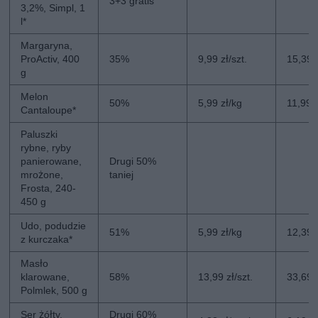
3+3 gratis
3,2%, Simpl, 1
l*
Margaryna,
ProActiv, 400
35%
9,99 zł/szt.
15,39 z
g
Melon
50%
5,99 zł/kg
11,99 
Cantaloupe*
Paluszki
rybne, ryby
panierowane,
Drugi 50%
mrożone,
taniej
Frosta, 240-
450 g
Udo, podudzie
51%
5,99 zł/kg
12,39 
z kurczaka*
Masło
klarowane,
58%
13,99 zł/szt.
33,69 z
Polmlek, 500 g
Ser żółty,
Drugi 60%