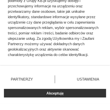
podmioty z Grupy KB.pl uzyskujemy dostęp i
życiu
przechowujemy informacje na urządzeniu oraz
przetwarzamy dane osobowe, takie jak unikalne
identyfikatory, standardowe informacje wysyłane przez
urządzenie czy dane przeglądania w celu zapewniania
spersonalizowanych reklam, wybór spersonalizowanych
treści, pomiar reklam i treści, badanie odbiorców oraz
ulepszanie usług. Za zgodą Użytkownika my i Zaufani
Partnerzy możemy używać dokładnych danych
geolokalizacyjnych oraz aktywnie skanować
charakterystykę urządzenia do celów identyfikacji.
Ponieważ cenimy Twoją prywatność, prosimy o zgodę na
korzystanie z tych technologii poprzez kliknięcie
„Akceptuję”. Zgoda jest dobrowolna i zawsze możesz ją
zmienić/wycofać klikając przycisk ustawień prywatności
PARTNERZY
USTAWIENIA
znajdujący się w lewym dolnym rogu strony. Niektóre
rodzaje przetwarzania danych nie wymagają zgody
użytkownika, ale masz prawo sprzeciwić się takiemu
Akceptuję
Żona Sienkiewicza uciekła
przetwarzaniu. Preferencje będą miały zastosowania tylko
podczas podróży poślubnej.
na tej witrynie.