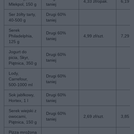
4,33 zł/opak.
6,19 z
Mlekpol, 150 g
taniej
Ser żółty tarty,
Drugi 60%
40-500 g
taniej
Serek
Drugi 60%
Philadelphia,
4,99 zł/szt.
7,29 zł
taniej
125 g
Jogurt do
Drugi 60%
picia, Skyr,
taniej
Piątnica, 350 g
Lody,
Drugi 60%
Carrefour,
taniej
500-1000 ml
Sok jabłkowy,
Drugi 60%
Hortex, 1 l
taniej
Serek wiejski z
Drugi 60%
owocami,
2,69 zł/szt.
3,85 zł
taniej
Piątnica, 150 g
Pizza mrożona