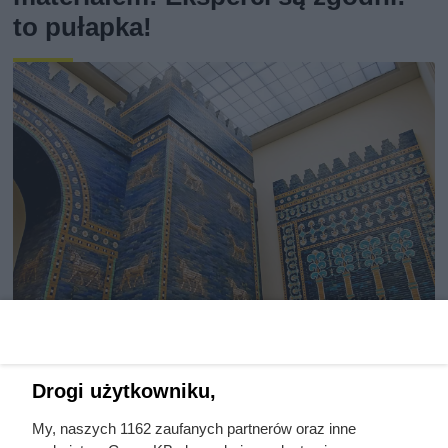
to pułapka!
Herodot pisał o tym z
Drogi użytkowniku,
przerażeniem. Każda kobieta
musiała zrobić to chociaż raz w
My, naszych 1162 zaufanych partnerów oraz inne