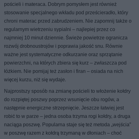
pościeli i materaca. Dobrym pomysłem jest również
stosowanie specjalnego wkładu pod prześcieradło, który
chroni materac przed zabrudzeniem. Nie zapomnij także o
regularnym wietrzeniu sypialni – najlepiej przez co
najmniej 10 minut dziennie. Świeże powietrze ogranicza
rozwój drobnoustrojów i poprawia jakość snu. Równie
ważne jest systematyczne odkurzanie oraz sprzątanie
powierzchni, na których zbiera się kurz – zwłaszcza pod
łóżkiem. Nie pomijaj też zasłon i firan – osiada na nich
więcej kurzu, niż się wydaje.
Najprostszy sposób na zmianę pościeli to włożenie kołdry
do rozpiętej poszwy poprzez wsunięcie obu rogów, a
następnie energiczne strzepnięcie. Jeszcze łatwiej jest
robić to w parze – jedna osoba trzyma rogi kołdry, a druga
naciąga poszwę. Popularna staje się też metoda „wejścia”
w poszwę razem z kołdrą trzymaną w dłoniach – choć