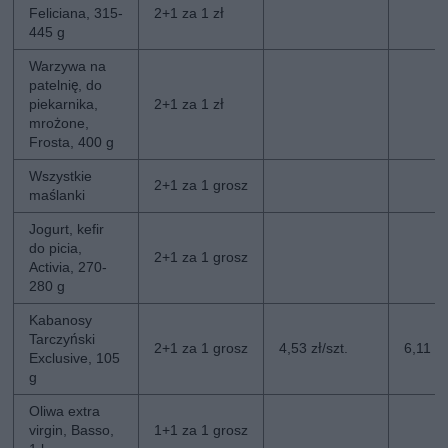
Feliciana, 315-
2+1 za 1 zł
445 g
Warzywa na
patelnię, do
piekarnika,
2+1 za 1 zł
mrożone,
Frosta, 400 g
Wszystkie
2+1 za 1 grosz
maślanki
Jogurt, kefir
do picia,
2+1 za 1 grosz
Activia, 270-
280 g
Kabanosy
Tarczyński
2+1 za 1 grosz
4,53 zł/szt.
6,11 zł
Exclusive, 105
g
Oliwa extra
virgin, Basso,
1+1 za 1 grosz