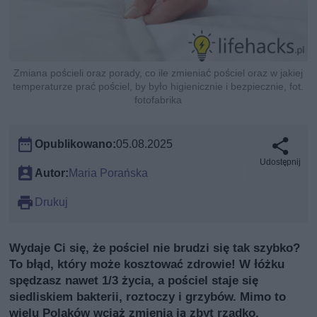
Zmiana pościeli oraz porady, co ile zmieniać pościel oraz w jakiej
temperaturze prać pościel, by było higienicznie i bezpiecznie, fot.
fotofabrika
Opublikowano:
05.08.2025
Udostępnij
Autor:
Maria Porańska
Drukuj
Wydaje Ci się, że pościel nie brudzi się tak szybko?
To błąd, który może kosztować zdrowie! W łóżku
spędzasz nawet 1/3 życia, a pościel staje się
siedliskiem bakterii, roztoczy i grzybów. Mimo to
wielu Polaków wciąż zmienia ją zbyt rzadko.