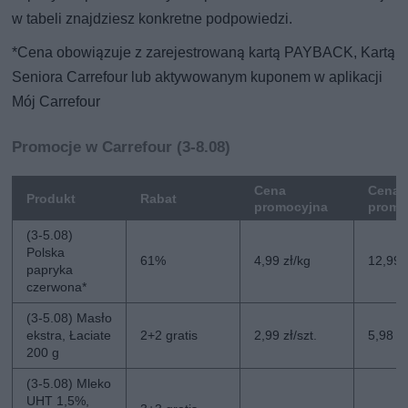
w tabeli znajdziesz konkretne podpowiedzi.
*Cena obowiązuje z zarejestrowaną kartą PAYBACK, Kartą
Seniora Carrefour lub aktywowanym kuponem w aplikacji
Mój Carrefour
Promocje w Carrefour (3-8.08)
Cena
Cena 
Produkt
Rabat
promocyjna
promo
(3-5.08)
Polska
61%
4,99 zł/kg
12,99 
papryka
czerwona*
(3-5.08) Masło
ekstra, Łaciate
2+2 gratis
2,99 zł/szt.
5,98 zł
200 g
(3-5.08) Mleko
UHT 1,5%,