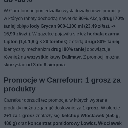
W Carrefour od poniedziałku wystartowały nowe promocje,
w których rabaty dochodzą nawet do
80%
. Akcją
drugi 70%
taniej
objęto
lody Grycan 900-1100 ml
(
23,49 zł/szt. ->
16,90 zł/szt.
). W gazetce pojawiła się też
herbata czarna
Lipton (1,4-1,8 g × 20 torebek)
z ofertą
drugi 80% taniej
.
Identyczny mechanizm
drugi 80% taniej
obowiązuje
również na
wszystkie kawy Dallmayr
. Z promocji można
skorzystać
od 3 do 8 sierpnia
.
Promocje w Carrefour: 1 grosz za
produkty
Carrefour dorzucił też promocje, w których wybrane
produkty można zgarnąć dosłownie za
1 grosz
. W ofercie
2+1 za 1 grosz
znalazły się:
ketchup Włocławek (450 g,
480 g)
oraz
koncentrat pomidorowy Łowicz, Włocławek