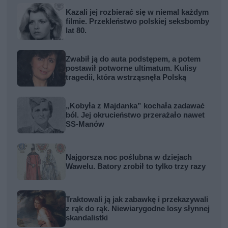
Kazali jej rozbierać się w niemal każdym
filmie. Przekleństwo polskiej seksbomby
lat 80.
Zwabił ją do auta podstępem, a potem
postawił potworne ultimatum. Kulisy
tragedii, która wstrząsnęła Polską
„Kobyła z Majdanka” kochała zadawać
ból. Jej okrucieństwo przerażało nawet
SS-Manów
Najgorsza noc poślubna w dziejach
Wawelu. Batory zrobił to tylko trzy razy
Traktowali ją jak zabawkę i przekazywali
z rąk do rąk. Niewiarygodne losy słynnej
skandalistki