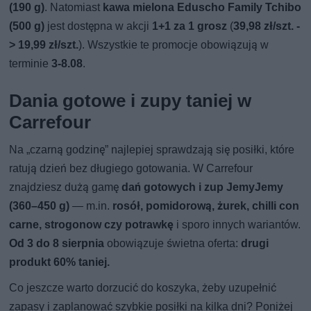
(190 g)
. Natomiast
kawa mielona Eduscho Family Tchibo
(500 g)
jest dostępna w akcji
1+1 za 1 grosz
(
39,98 zł/szt. -
> 19,99 zł/szt.
). Wszystkie te promocje obowiązują w
terminie
3-8.08
.
Dania gotowe i zupy taniej w
Carrefour
Na „czarną godzinę” najlepiej sprawdzają się posiłki, które
ratują dzień bez długiego gotowania. W Carrefour
znajdziesz dużą gamę
dań gotowych i zup JemyJemy
(360–450 g)
— m.in.
rosół, pomidorową, żurek, chilli con
carne, strogonow czy potrawkę
i sporo innych wariantów.
Od 3 do 8 sierpnia
obowiązuje świetna oferta:
drugi
produkt 60% taniej.
Co jeszcze warto dorzucić do koszyka, żeby uzupełnić
zapasy i zaplanować szybkie posiłki na kilka dni? Poniżej