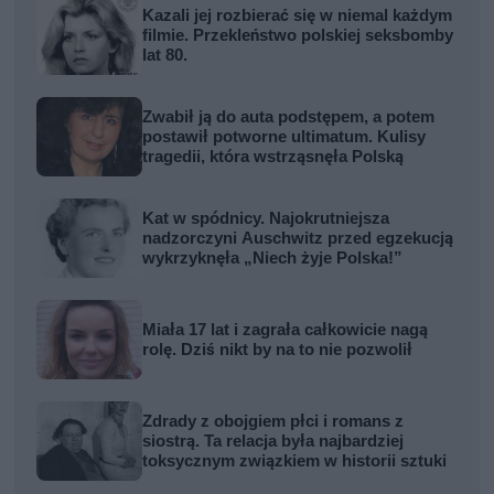
Kazali jej rozbierać się w niemal każdym
filmie. Przekleństwo polskiej seksbomby
lat 80.
Zwabił ją do auta podstępem, a potem
postawił potworne ultimatum. Kulisy
tragedii, która wstrząsnęła Polską
Kat w spódnicy. Najokrutniejsza
nadzorczyni Auschwitz przed egzekucją
wykrzyknęła „Niech żyje Polska!”
Miała 17 lat i zagrała całkowicie nagą
rolę. Dziś nikt by na to nie pozwolił
Zdrady z obojgiem płci i romans z
siostrą. Ta relacja była najbardziej
toksycznym związkiem w historii sztuki