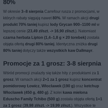
80%
W okresie
3–8 sierpnia
Carrefour rusza z promocjami, w
których rabaty sięgają nawet
80%
. W ramach akcji
drugi
produkt 70% taniej
kupisz
lody Grycan 900–1100 ml
w
lepszej cenie (
23,49 zł/szt. -> 16,90 zł/szt.
). Natomiast
czarna herbata Lipton (1,4–1,8 g × 20 torebek)
została
objęta ofertą
drugi 80% taniej
. Identyczna zniżka
drugi
80% taniej
dotyczy także
wszystkich kaw Dallmayr
.
Promocje za 1 grosz: 3-8 sierpnia
Wśród promocji znalazły się także hity z produktami za
1
grosz
. W ramach akcji
2+1 za 1 grosz
kupisz
koncentrat
pomidorowy Łowicz, Włocławek (190 g)
oraz
ketchup
Włocławek (450 g, 480 g)
. Z kolei
kawa mielona
Eduscho Family Tchibo (500 g)
została objęta ofertą
1+1
za 1 grosz
(
39,98 zł/szt. -> 19,99 zł/szt.
). Wszystkie te