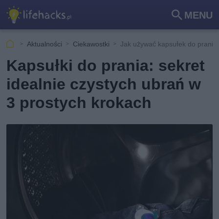
MENU
Szu
kaj
Aktualności
Ciekawostki
Jak używać kapsułek do prania
Kapsułki do prania: sekret
idealnie czystych ubrań w
3 prostych krokach