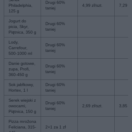
Drugi 60%
Philadelphia,
4,99 zł/szt.
7,29 zł
taniej
125 g
Jogurt do
Drugi 60%
picia, Skyr,
taniej
Piątnica, 350 g
Lody,
Drugi 60%
Carrefour,
taniej
500-1000 ml
Danie gotowe,
Drugi 60%
zupa, Profi,
taniej
360-450 g
Sok jabłkowy,
Drugi 60%
Hortex, 1 l
taniej
Serek wiejski z
Drugi 60%
owocami,
2,69 zł/szt.
3,85 zł
taniej
Piątnica, 150 g
Pizza mrożona
Feliciana, 315-
2+1 za 1 zł