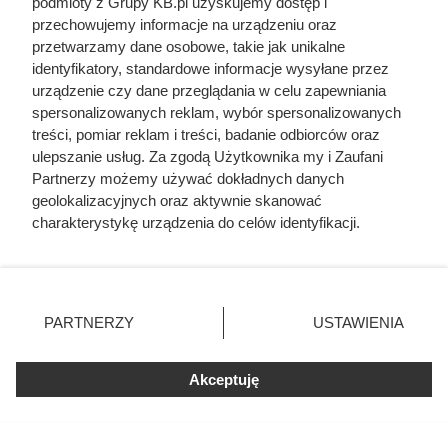
podmioty z Grupy KB.pl uzyskujemy dostęp i
przechowujemy informacje na urządzeniu oraz
przetwarzamy dane osobowe, takie jak unikalne
identyfikatory, standardowe informacje wysyłane przez
urządzenie czy dane przeglądania w celu zapewniania
Nie harówka była najgorsza.
spersonalizowanych reklam, wybór spersonalizowanych
Prawdziwy koszmar chłopek
treści, pomiar reklam i treści, badanie odbiorców oraz
ulepszanie usług. Za zgodą Użytkownika my i Zaufani
zaczynał się po zamknięciu drzwi
Partnerzy możemy używać dokładnych danych
domu
geolokalizacyjnych oraz aktywnie skanować
charakterystykę urządzenia do celów identyfikacji.
Ponieważ cenimy Twoją prywatność, prosimy o zgodę na
korzystanie z tych technologii poprzez kliknięcie
„Akceptuję”. Zgoda jest dobrowolna i zawsze możesz ją
zmienić/wycofać klikając przycisk ustawień prywatności
PARTNERZY
USTAWIENIA
znajdujący się w lewym dolnym rogu strony. Niektóre
Lifehacks.pl
rodzaje przetwarzania danych nie wymagają zgody
Mapa strony
użytkownika, ale masz prawo sprzeciwić się takiemu
Akceptuję
Inne serwisy Grupy KB.pl
przetwarzaniu. Preferencje będą miały zastosowania tylko
Informacje prawne
na tej witrynie.