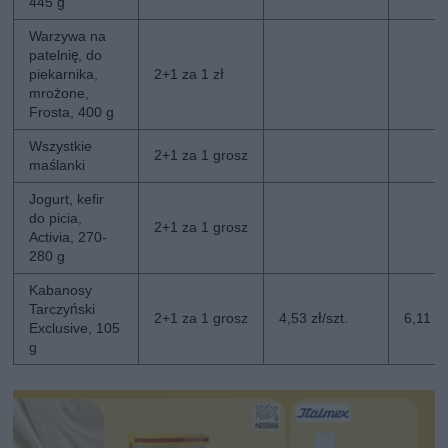
445 g
Warzywa na
patelnię, do
piekarnika,
2+1 za 1 zł
mrożone,
Frosta, 400 g
Wszystkie
2+1 za 1 grosz
maślanki
Jogurt, kefir
do picia,
2+1 za 1 grosz
Activia, 270-
280 g
Kabanosy
Tarczyński
2+1 za 1 grosz
4,53 zł/szt.
6,11 zł
Exclusive, 105
g