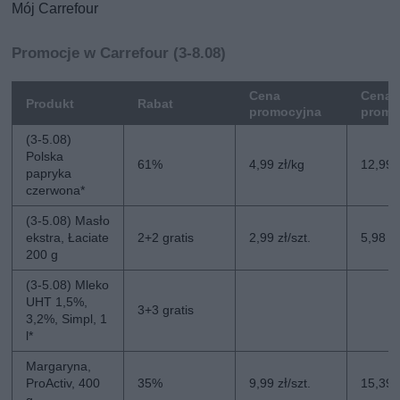
Mój Carrefour
Promocje w Carrefour (3-8.08)
Cena
Cena 
Produkt
Rabat
promocyjna
promo
(3-5.08)
Polska
61%
4,99 zł/kg
12,99 
papryka
czerwona*
(3-5.08) Masło
ekstra, Łaciate
2+2 gratis
2,99 zł/szt.
5,98 zł
200 g
(3-5.08) Mleko
UHT 1,5%,
3+3 gratis
3,2%, Simpl, 1
l*
Margaryna,
ProActiv, 400
35%
9,99 zł/szt.
15,39 z