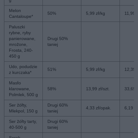
g
Melon
50%
5,99 zł/kg
11,99 
Cantaloupe*
Paluszki
rybne, ryby
panierowane,
Drugi 50%
mrożone,
taniej
Frosta, 240-
450 g
Udo, podudzie
51%
5,99 zł/kg
12,39 
z kurczaka*
Masło
klarowane,
58%
13,99 zł/szt.
33,69 z
Polmlek, 500 g
Ser żółty,
Drugi 60%
4,33 zł/opak.
6,19 z
Mlekpol, 150 g
taniej
Ser żółty tarty,
Drugi 60%
40-500 g
taniej
Serek