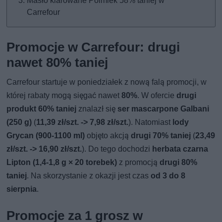
Masło klarowane Polmlek 58% taniej w
Carrefour
Promocje w Carrefour: drugi
nawet 80% taniej
Carrefour startuje w poniedziałek z nową falą promocji, w
której rabaty mogą sięgać nawet
80%
. W ofercie
drugi
produkt 60% taniej
znalazł się
ser mascarpone Galbani
(250 g)
(
11,39 zł/szt. -> 7,98 zł/szt.
). Natomiast
lody
Grycan (900-1100 ml)
objęto akcją
drugi 70% taniej
(
23,49
zł/szt. -> 16,90 zł/szt.
). Do tego dochodzi
herbata czarna
Lipton (1,4-1,8 g × 20 torebek)
z promocją
drugi 80%
taniej
. Na skorzystanie z okazji jest czas
od 3 do 8
sierpnia
.
Promocje za 1 grosz w