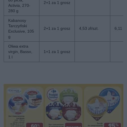
2+1 za 1 grosz
Activia, 270-
280 g
Kabanosy
Tarczyński
2+1 za 1 grosz
4,53 zł/szt.
6,11 zł
Exclusive, 105
g
Oliwa extra
virgin, Basso,
1+1 za 1 grosz
1 l