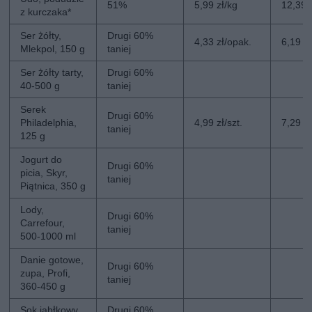
51%
5,99 zł/kg
12,39 
z kurczaka*
Ser żółty,
Drugi 60%
4,33 zł/opak.
6,19 z
Mlekpol, 150 g
taniej
Ser żółty tarty,
Drugi 60%
40-500 g
taniej
Serek
Drugi 60%
Philadelphia,
4,99 zł/szt.
7,29 zł
taniej
125 g
Jogurt do
Drugi 60%
picia, Skyr,
taniej
Piątnica, 350 g
Lody,
Drugi 60%
Carrefour,
taniej
500-1000 ml
Danie gotowe,
Drugi 60%
zupa, Profi,
taniej
360-450 g
Sok jabłkowy,
Drugi 60%