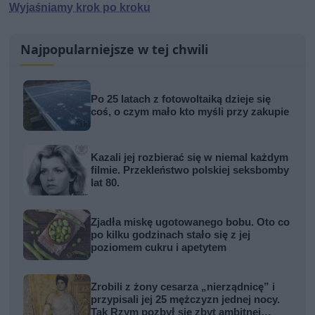
Wyjaśniamy krok po kroku
Najpopularniejsze w tej chwili
Po 25 latach z fotowoltaiką dzieje się
coś, o czym mało kto myśli przy zakupie
Kazali jej rozbierać się w niemal każdym
filmie. Przekleństwo polskiej seksbomby
lat 80.
Zjadła miskę ugotowanego bobu. Oto co
po kilku godzinach stało się z jej
poziomem cukru i apetytem
Zrobili z żony cesarza „nierządnicę” i
przypisali jej 25 mężczyzn jednej nocy.
Tak Rzym pozbył się zbyt ambitnej