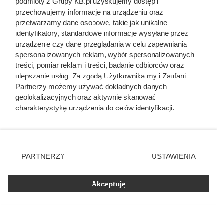
podmioty z Grupy KB.pl uzyskujemy dostęp i
Polacy nie wiedzą, jak reagować
przechowujemy informacje na urządzeniu oraz
przetwarzamy dane osobowe, takie jak unikalne
identyfikatory, standardowe informacje wysyłane przez
urządzenie czy dane przeglądania w celu zapewniania
spersonalizowanych reklam, wybór spersonalizowanych
treści, pomiar reklam i treści, badanie odbiorców oraz
ulepszanie usług. Za zgodą Użytkownika my i Zaufani
Partnerzy możemy używać dokładnych danych
geolokalizacyjnych oraz aktywnie skanować
charakterystykę urządzenia do celów identyfikacji.
Ponieważ cenimy Twoją prywatność, prosimy o zgodę na
korzystanie z tych technologii poprzez kliknięcie
„Akceptuję”. Zgoda jest dobrowolna i zawsze możesz ją
zmienić/wycofać klikając przycisk ustawień prywatności
PARTNERZY
USTAWIENIA
znajdujący się w lewym dolnym rogu strony. Niektóre
rodzaje przetwarzania danych nie wymagają zgody
użytkownika, ale masz prawo sprzeciwić się takiemu
Akceptuję
przetwarzaniu. Preferencje będą miały zastosowania tylko
Gdyby nie ten król, Polska
na tej witrynie.