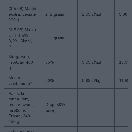
(3-5.08) Masło
ekstra, Łaciate
2+2 gratis
2,99 zł/szt.
5,98 zł
200 g
(3-5.08) Mleko
UHT 1,5%,
3+3 gratis
3,2%, Simpl, 1
l*
Margaryna,
ProActiv, 400
35%
9,99 zł/szt.
15,39 z
g
Melon
50%
5,99 zł/kg
11,99 
Cantaloupe*
Paluszki
rybne, ryby
panierowane,
Drugi 50%
mrożone,
taniej
Frosta, 240-
450 g
Udo, podudzie