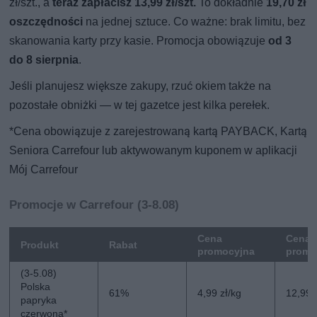
zł/szt., a
teraz zapłacisz 13,99 zł/szt.
To dokładnie
19,70 zł
oszczędności
na jednej sztuce. Co ważne: brak limitu, bez
skanowania karty przy kasie. Promocja obowiązuje
od 3
do 8 sierpnia
.
Jeśli planujesz większe zakupy, rzuć okiem także na
pozostałe obniżki — w tej gazetce jest kilka perełek.
*Cena obowiązuje z zarejestrowaną kartą PAYBACK, Kartą
Seniora Carrefour lub aktywowanym kuponem w aplikacji
Mój Carrefour
Promocje w Carrefour (3-8.08)
Cena
Cena 
Produkt
Rabat
promocyjna
promo
(3-5.08)
Polska
61%
4,99 zł/kg
12,99 
papryka
czerwona*