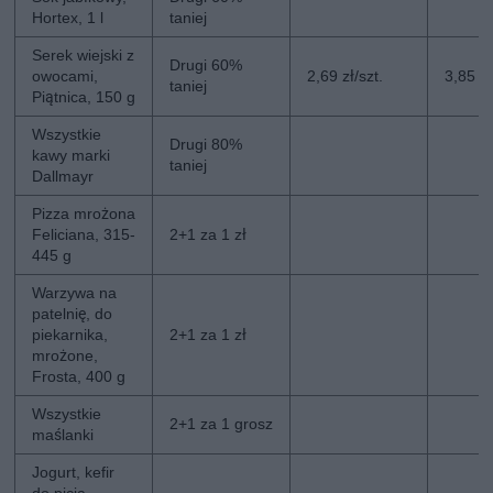
Hortex, 1 l
taniej
Serek wiejski z
Drugi 60%
owocami,
2,69 zł/szt.
3,85 zł
taniej
Piątnica, 150 g
Wszystkie
Drugi 80%
kawy marki
taniej
Dallmayr
Pizza mrożona
Feliciana, 315-
2+1 za 1 zł
445 g
Warzywa na
patelnię, do
piekarnika,
2+1 za 1 zł
mrożone,
Frosta, 400 g
Wszystkie
2+1 za 1 grosz
maślanki
Jogurt, kefir
do picia,