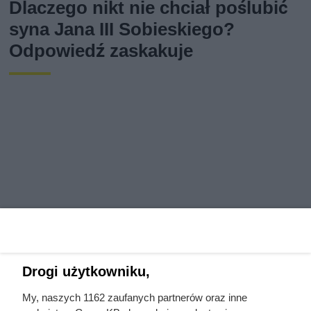
Dlaczego nikt nie chciał poślubić
syna Jana III Sobieskiego?
Odpowiedź zaskakuje
Drogi użytkowniku,
Jedyny groźny pająk w Polsce
My, naszych 1162 zaufanych partnerów oraz inne
właśnie wchodzi do domów.