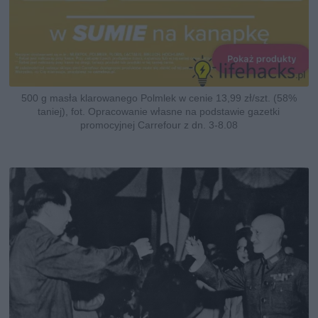
500 g masła klarowanego Polmlek w cenie 13,99 zł/szt. (58%
taniej), fot. Opracowanie własne na podstawie gazetki
promocyjnej Carrefour z dn. 3-8.08