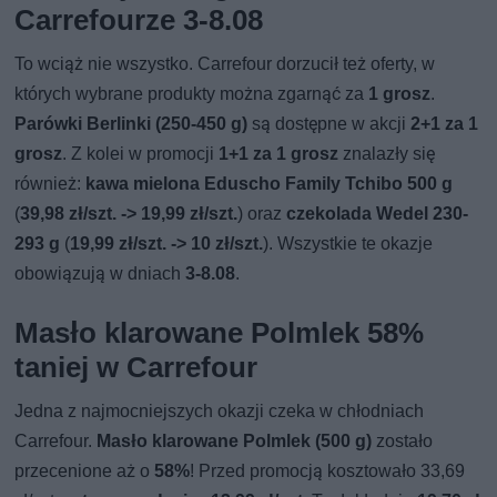
Carrefourze 3-8.08
To wciąż nie wszystko. Carrefour dorzucił też oferty, w
których wybrane produkty można zgarnąć za
1 grosz
.
Parówki Berlinki (250-450 g)
są dostępne w akcji
2+1 za 1
grosz
. Z kolei w promocji
1+1 za 1 grosz
znalazły się
również:
kawa mielona Eduscho Family Tchibo 500 g
(
39,98 zł/szt. -> 19,99 zł/szt.
) oraz
czekolada Wedel 230-
293 g
(
19,99 zł/szt. -> 10 zł/szt.
). Wszystkie te okazje
obowiązują w dniach
3-8.08
.
Masło klarowane Polmlek 58%
taniej w Carrefour
Jedna z najmocniejszych okazji czeka w chłodniach
Carrefour.
Masło klarowane Polmlek (500 g)
zostało
przecenione aż o
58%
! Przed promocją kosztowało 33,69