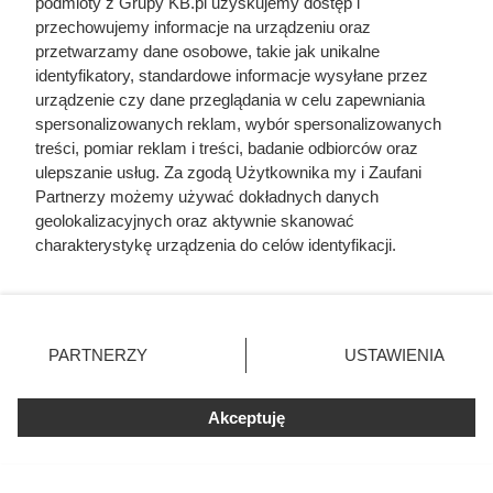
podmioty z Grupy KB.pl uzyskujemy dostęp i
przechowujemy informacje na urządzeniu oraz
przetwarzamy dane osobowe, takie jak unikalne
identyfikatory, standardowe informacje wysyłane przez
urządzenie czy dane przeglądania w celu zapewniania
spersonalizowanych reklam, wybór spersonalizowanych
treści, pomiar reklam i treści, badanie odbiorców oraz
ulepszanie usług. Za zgodą Użytkownika my i Zaufani
Zabawki z piekła rodem. Tymi
Partnerzy możemy używać dokładnych danych
horrorkami bawiły się nasze
geolokalizacyjnych oraz aktywnie skanować
babcie
charakterystykę urządzenia do celów identyfikacji.
Ponieważ cenimy Twoją prywatność, prosimy o zgodę na
korzystanie z tych technologii poprzez kliknięcie
„Akceptuję”. Zgoda jest dobrowolna i zawsze możesz ją
zmienić/wycofać klikając przycisk ustawień prywatności
PARTNERZY
USTAWIENIA
znajdujący się w lewym dolnym rogu strony. Niektóre
rodzaje przetwarzania danych nie wymagają zgody
użytkownika, ale masz prawo sprzeciwić się takiemu
Akceptuję
przetwarzaniu. Preferencje będą miały zastosowania tylko
na tej witrynie.