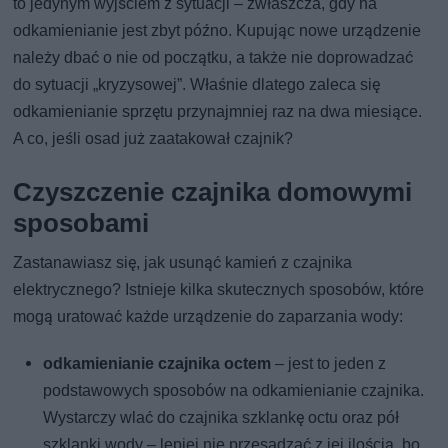
to jedynym wyjściem z sytuacji – zwłaszcza, gdy na
odkamienianie jest zbyt późno. Kupując nowe urządzenie
należy dbać o nie od początku, a także nie doprowadzać
do sytuacji „kryzysowej”. Właśnie dlatego zaleca się
odkamienianie sprzętu przynajmniej raz na dwa miesiące.
A co, jeśli osad już zaatakował czajnik?
Czyszczenie czajnika domowymi
sposobami
Zastanawiasz się, jak usunąć kamień z czajnika
elektrycznego? Istnieje kilka skutecznych sposobów, które
mogą uratować każde urządzenie do zaparzania wody:
odkamienianie czajnika octem
– jest to jeden z
podstawowych sposobów na odkamienianie czajnika.
Wystarczy wlać do czajnika szklankę octu oraz pół
szklanki wody – lepiej nie przesadzać z jej ilością, bo