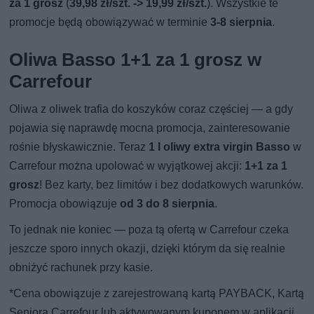
za 1 grosz
(
39,98 zł/szt. -> 19,99 zł/szt.
). Wszystkie te
promocje będą obowiązywać w terminie
3-8 sierpnia
.
Oliwa Basso 1+1 za 1 grosz w
Carrefour
Oliwa z oliwek trafia do koszyków coraz częściej — a gdy
pojawia się naprawdę mocna promocja, zainteresowanie
rośnie błyskawicznie. Teraz
1 l oliwy extra virgin Basso
w
Carrefour można upolować w wyjątkowej akcji:
1+1 za 1
grosz
! Bez karty, bez limitów i bez dodatkowych warunków.
Promocja obowiązuje
od 3 do 8 sierpnia
.
To jednak nie koniec — poza tą ofertą w Carrefour czeka
jeszcze sporo innych okazji, dzięki którym da się realnie
obniżyć rachunek przy kasie.
*Cena obowiązuje z zarejestrowaną kartą PAYBACK, Kartą
Seniora Carrefour lub aktywowanym kuponem w aplikacji