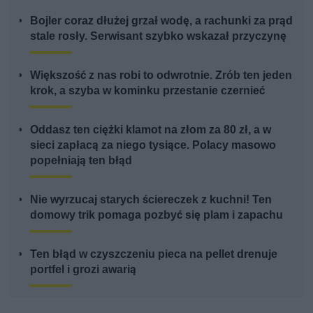
Bojler coraz dłużej grzał wodę, a rachunki za prąd
stale rosły. Serwisant szybko wskazał przyczynę
Większość z nas robi to odwrotnie. Zrób ten jeden
krok, a szyba w kominku przestanie czernieć
Oddasz ten ciężki klamot na złom za 80 zł, a w
sieci zapłacą za niego tysiące. Polacy masowo
popełniają ten błąd
Nie wyrzucaj starych ściereczek z kuchni! Ten
domowy trik pomaga pozbyć się plam i zapachu
Ten błąd w czyszczeniu pieca na pellet drenuje
portfel i grozi awarią