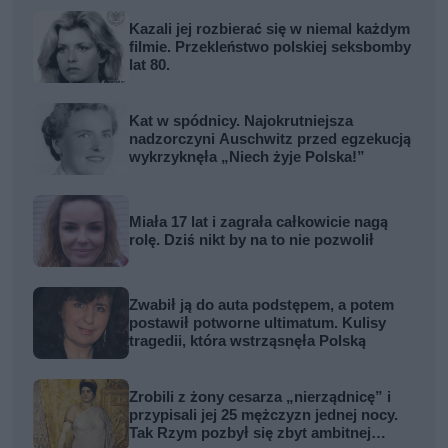
Kazali jej rozbierać się w niemal każdym
filmie. Przekleństwo polskiej seksbomby
lat 80.
Kat w spódnicy. Najokrutniejsza
nadzorczyni Auschwitz przed egzekucją
wykrzyknęła „Niech żyje Polska!”
Miała 17 lat i zagrała całkowicie nagą
rolę. Dziś nikt by na to nie pozwolił
Zwabił ją do auta podstępem, a potem
postawił potworne ultimatum. Kulisy
tragedii, która wstrząsnęła Polską
Zrobili z żony cesarza „nierządnicę” i
przypisali jej 25 mężczyzn jednej nocy.
Tak Rzym pozbył się zbyt ambitnej