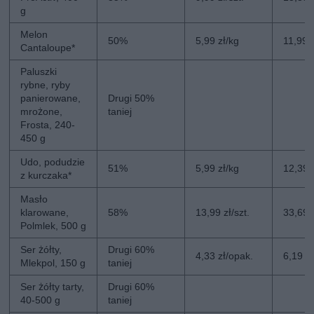
g
Melon
50%
5,99 zł/kg
11,99 
Cantaloupe*
Paluszki
rybne, ryby
panierowane,
Drugi 50%
mrożone,
taniej
Frosta, 240-
450 g
Udo, podudzie
51%
5,99 zł/kg
12,39 
z kurczaka*
Masło
klarowane,
58%
13,99 zł/szt.
33,69 z
Polmlek, 500 g
Ser żółty,
Drugi 60%
4,33 zł/opak.
6,19 z
Mlekpol, 150 g
taniej
Ser żółty tarty,
Drugi 60%
40-500 g
taniej