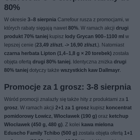
80%
W okresie
3–8 sierpnia
Carrefour rusza z promocjami, w
których rabaty sięgają nawet
80%
. W ramach akcji
drugi
produkt 70% taniej
kupisz
lody Grycan 900–1100 ml
w
lepszej cenie (
23,49 zł/szt. -> 16,90 zł/szt.
). Natomiast
czarna herbata Lipton (1,4–1,8 g × 20 torebek)
została
objęta ofertą
drugi 80% taniej
. Identyczna zniżka
drugi
80% taniej
dotyczy także
wszystkich kaw Dallmayr
.
Promocje za 1 grosz: 3-8 sierpnia
Wśród promocji znalazły się także hity z produktami za
1
grosz
. W ramach akcji
2+1 za 1 grosz
kupisz
koncentrat
pomidorowy Łowicz, Włocławek (190 g)
oraz
ketchup
Włocławek (450 g, 480 g)
. Z kolei
kawa mielona
Eduscho Family Tchibo (500 g)
została objęta ofertą
1+1