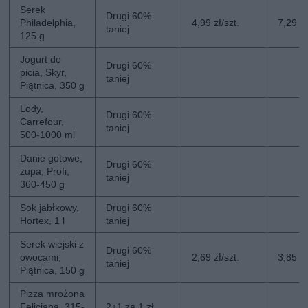
Serek
Drugi 60%
Philadelphia,
4,99 zł/szt.
7,29 zł
taniej
125 g
Jogurt do
Drugi 60%
picia, Skyr,
taniej
Piątnica, 350 g
Lody,
Drugi 60%
Carrefour,
taniej
500-1000 ml
Danie gotowe,
Drugi 60%
zupa, Profi,
taniej
360-450 g
Sok jabłkowy,
Drugi 60%
Hortex, 1 l
taniej
Serek wiejski z
Drugi 60%
owocami,
2,69 zł/szt.
3,85 zł
taniej
Piątnica, 150 g
Pizza mrożona
Feliciana, 315-
2+1 za 1 zł