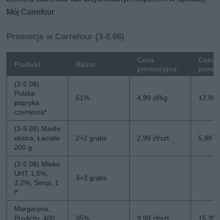
Mój Carrefour
Promocje w Carrefour (3-8.08)
Cena
Cena 
Produkt
Rabat
promocyjna
promo
(3-5.08)
Polska
61%
4,99 zł/kg
12,99 
papryka
czerwona*
(3-5.08) Masło
ekstra, Łaciate
2+2 gratis
2,99 zł/szt.
5,98 zł
200 g
(3-5.08) Mleko
UHT 1,5%,
3+3 gratis
3,2%, Simpl, 1
l*
Margaryna,
ProActiv, 400
35%
9,99 zł/szt.
15,39 z