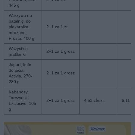
445 g
Warzywa na
patelnię, do
piekarnika,
2+1 za 1 zł
mrożone,
Frosta, 400 g
Wszystkie
2+1 za 1 grosz
maślanki
Jogurt, kefir
do picia,
2+1 za 1 grosz
Activia, 270-
280 g
Kabanosy
Tarczyński
2+1 za 1 grosz
4,53 zł/szt.
6,11 zł
Exclusive, 105
g