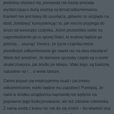
jesteśmy również my, ponieważ nie każdy posiada
wystarczająco dużą wiedzę na temat odkamieniania.
Kamień nie jest łatwy do usunięcia, głównie ze względu na
dość „kredową” konsystencję i to, jak mocno przylega do
ścian od wewnątrz czajnika. Jeżeli pozwoliłeś sobie na
nagromadzenie go w sporej ilości, to trudniej będzie go
później… usunąć. Uwierz, że życie czajnika może
przedłużyć odkamienianie go nawet raz na dwa miesiące!
Warto też wiedzieć, że domowe sposoby często są o wiele
skuteczniejsze, jak środki ze sklepu. Mało tego, są bardziej
naturalne no i… o wiele tańsze.
Zanim pojawi się nieprzyjemny osad i zaczniesz
odkamienianie, warto będzie mu zapobiec! Pamiętaj, że
nalot w środku urządzenia naprawdę nie wpłynie na
poprawne jego funkcjonowanie, ale też zdrowie człowieka.
Z samą wodą z kranu nic nie da się zrobić – bo właśnie ona