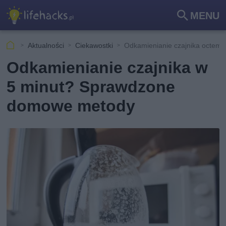
MENU
Szu
kaj
Aktualności
Ciekawostki
Odkamienianie czajnika octem i
Odkamienianie czajnika w
5 minut? Sprawdzone
domowe metody