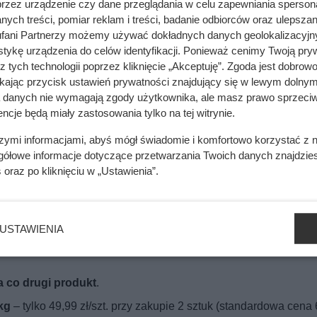
8 zł zamiast 71,98 zł
, co oznacza
oszczędność aż 20 zł!
Jeśli
przez urządzenie czy dane przeglądania w celu zapewniania sperson
ych treści, pomiar reklam i treści, badanie odbiorców oraz ulepszan
ozostaje standardowa – 35,99 zł.
fani Partnerzy możemy używać dokładnych danych geolokalizacyjn
tykę urządzenia do celów identyfikacji. Ponieważ cenimy Twoją pry
z tych technologii poprzez kliknięcie „Akceptuję”. Zgoda jest dobro
ikając przycisk ustawień prywatności znajdujący się w lewym dolnym
a danych nie wymagają zgody użytkownika, ale masz prawo sprzeciw
ncje będą miały zastosowania tylko na tej witrynie.
szymi informacjami, abyś mógł świadomie i komfortowo korzystać z
 - rozpoznaj je i zwalczaj skutecznie
gółowe informacje dotyczące przetwarzania Twoich danych znajdzi
s
oraz po kliknięciu w „Ustawienia”.
preparatów. Efekt może cię zaskoczyć
USTAWIENIA
a co drugi produkt
.
kg
– tylko 49,99 zł/szt. przy zakupie 2 sztuk (standardowa cena