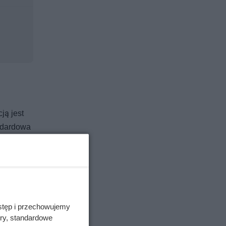
ją jest
andardowa
stęp i przechowujemy
ory, standardowe