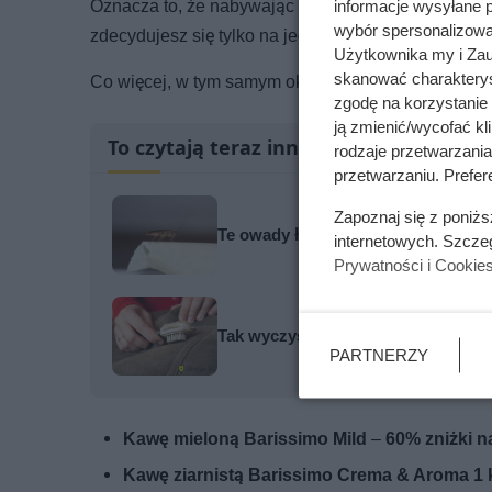
Oznacza to, że nabywając
dwie kawy
, wydasz
51,9
informacje wysyłane 
wybór spersonalizowan
zdecydujesz się tylko na jedno opakowanie, cena p
Użytkownika my i Zau
skanować charakterys
Co więcej, w tym samym okresie ALDI oferuje:
zgodę na korzystanie 
ją zmienić/wycofać kl
To czytają teraz inni
rodzaje przetwarzani
przetwarzaniu. Prefere
Zapoznaj się z poniż
Te owady łatwo pomylić z prusakami
internetowych. Szcze
Prywatności i Cookie
Tak wyczyścisz zamsz bez drogich 
PARTNERZY
Kawę mieloną Barissimo Mild
–
60% zniżki n
Kawę ziarnistą Barissimo Crema & Aroma 1 