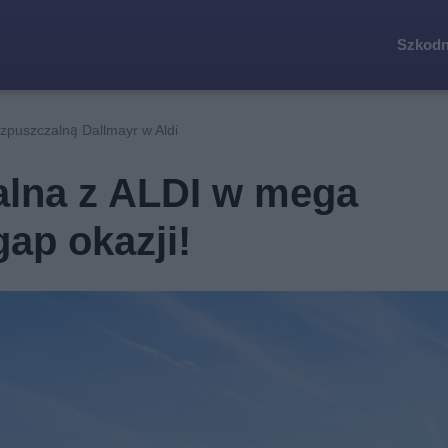
Szkodn
zpuszczalną Dallmayr w Aldi
alna z ALDI w mega
gap okazji!