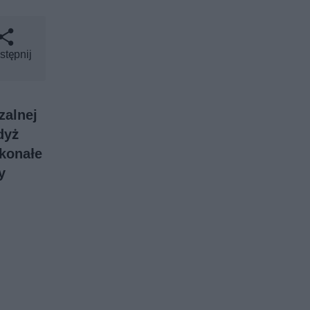
stępnij
zalnej
dyż
skonałe
y