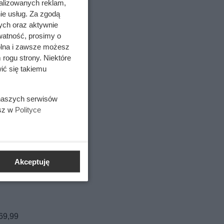
alizowanych reklam,
ie usług. Za zgodą
ych oraz aktywnie
watność, prosimy o
wolna i zawsze możesz
 rogu strony. Niektóre
ić się takiemu
 naszych serwisów
esz w
Polityce
Akceptuję
 69,99