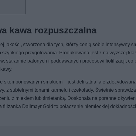
wa kawa rozpuszczalna
j jakości, stworzona dla tych, którzy cenią sobie intensywny s
 szybkiego przygotowania. Produkowana jest z najwyższej klas
, starannie palonych i poddawanych procesowi liofilizacji, co
 kawy.
e skomponowanym smakiem – jest delikatna, ale zdecydowana,
wy, z subtelnymi tonami karmelu i czekolady. Świetnie sprawdza
czeniu z mlekiem lub śmietanką. Doskonała na poranne ożywien
filiżanka Dallmayr Gold to połączenie niemieckiej dokładności,