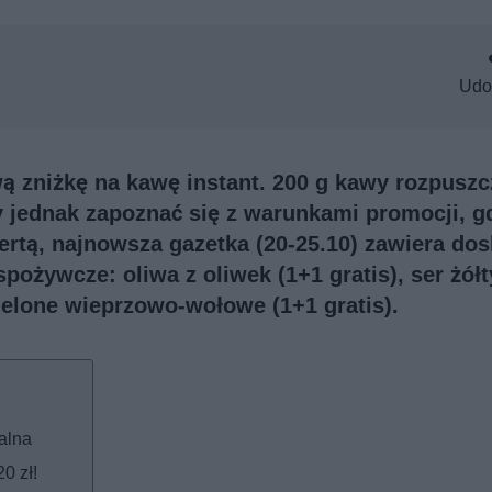
Udo
ą zniżkę na kawę instant. 200 g kawy rozpuszc
y jednak zapoznać się z warunkami promocji, g
rtą, najnowsza gazetka (20-25.10) zawiera do
ożywcze: oliwa z oliwek (1+1 gratis), ser żółt
ielone wieprzowo-wołowe (1+1 gratis).
alna
0 zł!