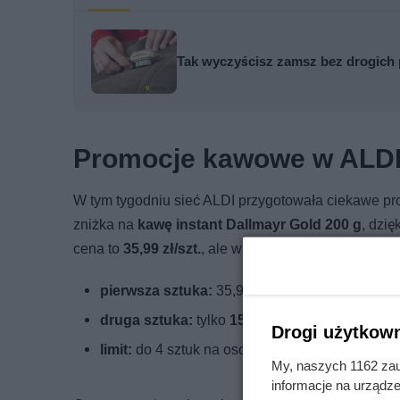
Tak wyczyścisz zamsz bez drogich 
Promocje kawowe w ALDI:
W tym tygodniu sieć ALDI przygotowała ciekawe pr
zniżka na
kawę instant Dallmayr Gold 200 g
, dzi
cena to
35,99 zł/szt.
, ale w ofercie promocyjnej jest
pierwsza sztuka:
35,99 zł
druga sztuka:
tylko
15,99 zł
Drogi użytkown
limit:
do 4 sztuk na osobę
My, naszych 1162 zau
informacje na urządze