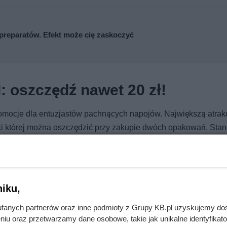
preparatów. Efekt może cię zaskoczyć
 oszczędź nawet 20 zł!
omocje dla entuzjastów pachnących napojów. Największą atrakc
ęki której można oszczędzić przy zakupie dwóch opakowań. St
–55% na co drugi produkt
w wyjątkowy sposób:
iku,
fanych partnerów oraz inne podmioty z Grupy KB.pl uzyskujemy do
niu oraz przetwarzamy dane osobowe, takie jak unikalne identyfikat