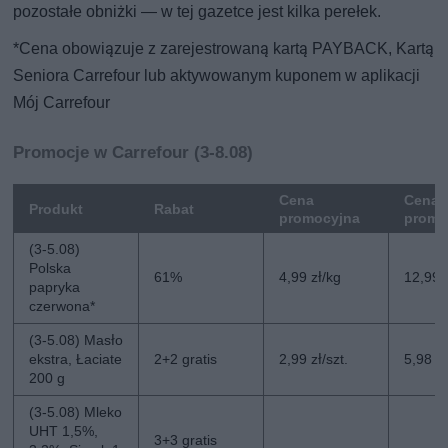
pozostałe obniżki — w tej gazetce jest kilka perełek.
*Cena obowiązuje z zarejestrowaną kartą PAYBACK, Kartą
Seniora Carrefour lub aktywowanym kuponem w aplikacji
Mój Carrefour
Promocje w Carrefour (3-8.08)
Cena
Cena 
Produkt
Rabat
promocyjna
promo
(3-5.08)
Polska
61%
4,99 zł/kg
12,99 
papryka
czerwona*
(3-5.08) Masło
ekstra, Łaciate
2+2 gratis
2,99 zł/szt.
5,98 zł
200 g
(3-5.08) Mleko
UHT 1,5%,
3+3 gratis