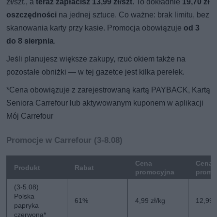
zł/szt., a
teraz zapłacisz 13,99 zł/szt.
To dokładnie
19,70 zł
oszczędności
na jednej sztuce. Co ważne: brak limitu, bez
skanowania karty przy kasie. Promocja obowiązuje
od 3
do 8 sierpnia
.
Jeśli planujesz większe zakupy, rzuć okiem także na
pozostałe obniżki — w tej gazetce jest kilka perełek.
*Cena obowiązuje z zarejestrowaną kartą PAYBACK, Kartą
Seniora Carrefour lub aktywowanym kuponem w aplikacji
Mój Carrefour
Promocje w Carrefour (3-8.08)
Cena
Cena 
Produkt
Rabat
promocyjna
promo
(3-5.08)
Polska
61%
4,99 zł/kg
12,99 
papryka
czerwona*