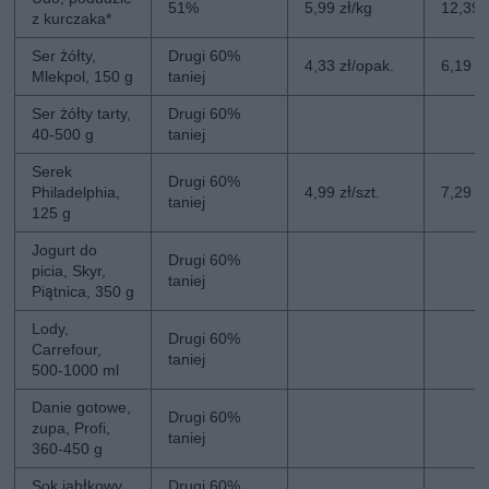
51%
5,99 zł/kg
12,39 
z kurczaka*
Ser żółty,
Drugi 60%
4,33 zł/opak.
6,19 z
Mlekpol, 150 g
taniej
Ser żółty tarty,
Drugi 60%
40-500 g
taniej
Serek
Drugi 60%
Philadelphia,
4,99 zł/szt.
7,29 zł
taniej
125 g
Jogurt do
Drugi 60%
picia, Skyr,
taniej
Piątnica, 350 g
Lody,
Drugi 60%
Carrefour,
taniej
500-1000 ml
Danie gotowe,
Drugi 60%
zupa, Profi,
taniej
360-450 g
Sok jabłkowy,
Drugi 60%