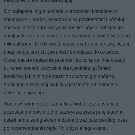
bezpośredni kontakt z taką mgłą.
Co najlepsze, mgła posiada właściwości kontaktowo-
żołądkowe – a więc, osadza się na powierzchni i później
zaczyna z nich odparowywać. Insektobójcze substancje
zamknięte są zaś w mikrokapsułkach widocznych tylko pod
mikroskopem. Kiedy owad będzie miał z nią kontakt, pękną
i przyklejają się (ich zawartość biobójcza) do owadów.
Owad będzie następnie przenosił truciznę na inne owady
i… w ten sposób wszystkie się wyeliminują! Śmieć
insektów, jakie miały kontakt z substancją biobójczą,
następuje zazwyczaj po kilku godzinach od momentu
zetknięcia się z nią.
Warto wspomnieć, że kapsułki z biobójczą substancją
pozostają na powierzchni zazwyczaj przez parę tygodni –
dzięki temu, zamgławianie działa przez jeszcze długi czas
po rozprowadzeniu mgły. Po upływie tego czasu,