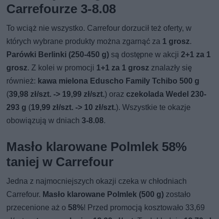
Carrefourze 3-8.08
To wciąż nie wszystko. Carrefour dorzucił też oferty, w
których wybrane produkty można zgarnąć za
1 grosz
.
Parówki Berlinki (250-450 g)
są dostępne w akcji
2+1 za 1
grosz
. Z kolei w promocji
1+1 za 1 grosz
znalazły się
również:
kawa mielona Eduscho Family Tchibo 500 g
(
39,98 zł/szt. -> 19,99 zł/szt.
) oraz
czekolada Wedel 230-
293 g
(
19,99 zł/szt. -> 10 zł/szt.
). Wszystkie te okazje
obowiązują w dniach
3-8.08
.
Masło klarowane Polmlek 58%
taniej w Carrefour
Jedna z najmocniejszych okazji czeka w chłodniach
Carrefour.
Masło klarowane Polmlek (500 g)
zostało
przecenione aż o
58%
! Przed promocją kosztowało 33,69