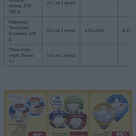
do picia,
2+1 za 1 grosz
Activia, 270-
280 g
Kabanosy
Tarczyński
2+1 za 1 grosz
4,53 zł/szt.
6,11 zł
Exclusive, 105
g
Oliwa extra
virgin, Basso,
1+1 za 1 grosz
1 l