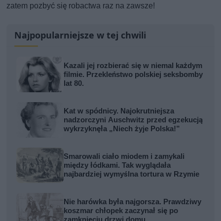
zatem pozbyć się robactwa raz na zawsze!
Najpopularniejsze w tej chwili
Kazali jej rozbierać się w niemal każdym
filmie. Przekleństwo polskiej seksbomby
lat 80.
Kat w spódnicy. Najokrutniejsza
nadzorczyni Auschwitz przed egzekucją
wykrzyknęła „Niech żyje Polska!”
Smarowali ciało miodem i zamykali
między łódkami. Tak wyglądała
najbardziej wymyślna tortura w Rzymie
Nie harówka była najgorsza. Prawdziwy
koszmar chłopek zaczynał się po
zamknięciu drzwi domu