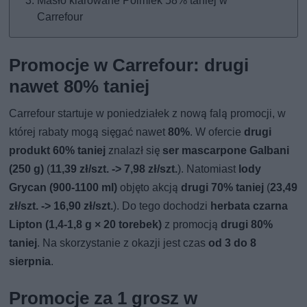
Masło klarowane Polmlek 58% taniej w
Carrefour
Promocje w Carrefour: drugi
nawet 80% taniej
Carrefour startuje w poniedziałek z nową falą promocji, w
której rabaty mogą sięgać nawet
80%
. W ofercie
drugi
produkt 60% taniej
znalazł się
ser mascarpone Galbani
(250 g)
(
11,39 zł/szt. -> 7,98 zł/szt.
). Natomiast
lody
Grycan (900-1100 ml)
objęto akcją
drugi 70% taniej
(
23,49
zł/szt. -> 16,90 zł/szt.
). Do tego dochodzi
herbata czarna
Lipton (1,4-1,8 g × 20 torebek)
z promocją
drugi 80%
taniej
. Na skorzystanie z okazji jest czas
od 3 do 8
sierpnia
.
Promocje za 1 grosz w