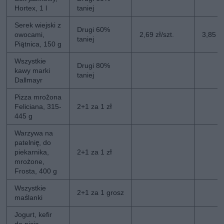
Hortex, 1 l
taniej
Serek wiejski z
Drugi 60%
owocami,
2,69 zł/szt.
3,85 zł
taniej
Piątnica, 150 g
Wszystkie
Drugi 80%
kawy marki
taniej
Dallmayr
Pizza mrożona
Feliciana, 315-
2+1 za 1 zł
445 g
Warzywa na
patelnię, do
piekarnika,
2+1 za 1 zł
mrożone,
Frosta, 400 g
Wszystkie
2+1 za 1 grosz
maślanki
Jogurt, kefir