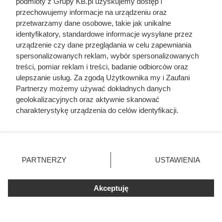
podmioty z Grupy KB.pl uzyskujemy dostęp i
Jedyny groźny pająk w Polsce
przechowujemy informacje na urządzeniu oraz
właśnie wchodzi do domów.
przetwarzamy dane osobowe, takie jak unikalne
identyfikatory, standardowe informacje wysyłane przez
Polacy nie wiedzą, jak reagować
urządzenie czy dane przeglądania w celu zapewniania
spersonalizowanych reklam, wybór spersonalizowanych
treści, pomiar reklam i treści, badanie odbiorców oraz
ulepszanie usług. Za zgodą Użytkownika my i Zaufani
Partnerzy możemy używać dokładnych danych
geolokalizacyjnych oraz aktywnie skanować
charakterystykę urządzenia do celów identyfikacji.
Ponieważ cenimy Twoją prywatność, prosimy o zgodę na
korzystanie z tych technologii poprzez kliknięcie
„Akceptuję”. Zgoda jest dobrowolna i zawsze możesz ją
zmienić/wycofać klikając przycisk ustawień prywatności
PARTNERZY
USTAWIENIA
znajdujący się w lewym dolnym rogu strony. Niektóre
rodzaje przetwarzania danych nie wymagają zgody
użytkownika, ale masz prawo sprzeciwić się takiemu
Akceptuję
przetwarzaniu. Preferencje będą miały zastosowania tylko
na tej witrynie.