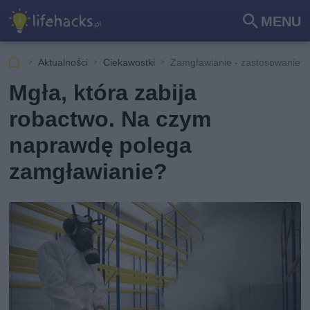
MENU
Szu
kaj
Aktualności
Ciekawostki
Zamgławianie - zastosowanie i
Mgła, która zabija
robactwo. Na czym
naprawdę polega
zamgławianie?