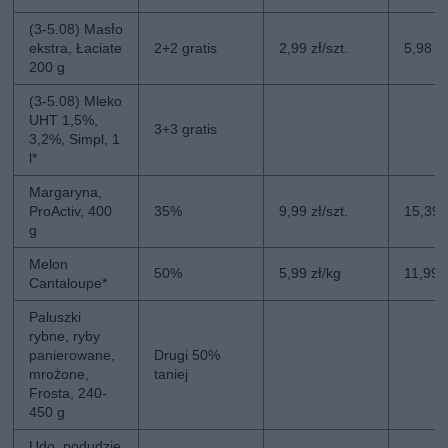
(3-5.08) Masło
ekstra, Łaciate
2+2 gratis
2,99 zł/szt.
5,98 zł
200 g
(3-5.08) Mleko
UHT 1,5%,
3+3 gratis
3,2%, Simpl, 1
l*
Margaryna,
ProActiv, 400
35%
9,99 zł/szt.
15,39 z
g
Melon
50%
5,99 zł/kg
11,99 
Cantaloupe*
Paluszki
rybne, ryby
panierowane,
Drugi 50%
mrożone,
taniej
Frosta, 240-
450 g
Udo, podudzie