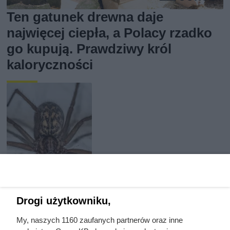
Ten gatunek drewna daje
najwięcej ciepła, a Polacy rzadko
go kupują. Prawdziwy król
kaloryczności
Drogi użytkowniku,
My, naszych 1160 zaufanych partnerów oraz inne