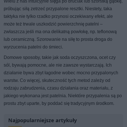
Wielu z nas intuicyjnie sięga po druciak lub szorstką gąbkę,
próbując siłą zetrzeć przypalone resztki. Niestety, taka
taktyka nie tylko rzadko przynosi oczekiwany efekt, ale
może też trwale uszkodzić powierzchnię patelni –
zwłaszcza jeśli ma ona delikatną powłokę, np. teflonową
lub ceramiczną. Szorowanie na siłę to prosta droga do
wyrzucenia patelni do śmieci.
Domowe sposoby, takie jak soda oczyszczona, ocet czy
sól, bywają pomocne, ale nie zawsze wystarczają. Ich
działanie bywa zbyt łagodne wobec mocno przypalonych
warstw. Co więcej, skuteczność tych metod zależy od
rodzaju zabrudzenia, czasu działania oraz materiału, z
jakiego wykonana jest patelnia. Niektóre przypalenia są po
prostu zbyt uparte, by poddać się tradycyjnym środkom.
Najpopularniejsze artykuły