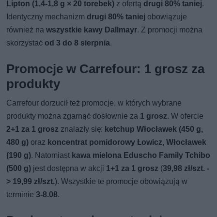
Lipton (1,4-1,8 g × 20 torebek)
z ofertą
drugi 80% taniej
.
Identyczny mechanizm
drugi 80% taniej
obowiązuje
również na
wszystkie kawy Dallmayr
. Z promocji można
skorzystać
od 3 do 8 sierpnia
.
Promocje w Carrefour: 1 grosz za
produkty
Carrefour dorzucił też promocje, w których wybrane
produkty można zgarnąć dosłownie za
1 grosz
. W ofercie
2+1 za 1 grosz
znalazły się:
ketchup Włocławek (450 g,
480 g)
oraz
koncentrat pomidorowy Łowicz, Włocławek
(190 g)
. Natomiast
kawa mielona Eduscho Family Tchibo
(500 g)
jest dostępna w akcji
1+1 za 1 grosz
(
39,98 zł/szt. -
> 19,99 zł/szt.
). Wszystkie te promocje obowiązują w
terminie
3-8.08
.