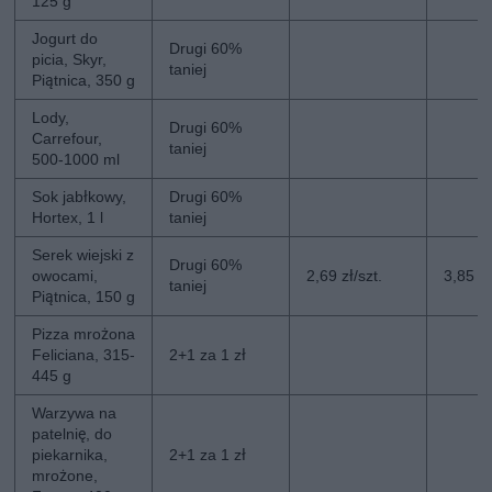
125 g
Jogurt do
Drugi 60%
picia, Skyr,
taniej
Piątnica, 350 g
Lody,
Drugi 60%
Carrefour,
taniej
500-1000 ml
Sok jabłkowy,
Drugi 60%
Hortex, 1 l
taniej
Serek wiejski z
Drugi 60%
owocami,
2,69 zł/szt.
3,85 zł
taniej
Piątnica, 150 g
Pizza mrożona
Feliciana, 315-
2+1 za 1 zł
445 g
Warzywa na
patelnię, do
piekarnika,
2+1 za 1 zł
mrożone,