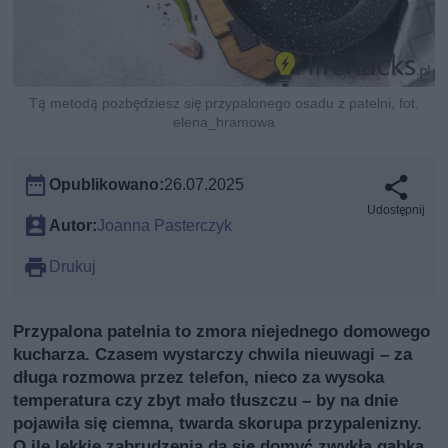
Tą metodą pozbędziesz się przypalonego osadu z patelni, fot.
elena_hramowa
Opublikowano:
26.07.2025
Udostępnij
Autor:
Joanna Pasterczyk
Drukuj
Przypalona patelnia to zmora niejednego domowego
kucharza. Czasem wystarczy chwila nieuwagi – za
długa rozmowa przez telefon, nieco za wysoka
temperatura czy zbyt mało tłuszczu – by na dnie
pojawiła się ciemna, twarda skorupa przypalenizny.
O ile lekkie zabrudzenia da się domyć zwykłą gąbką,