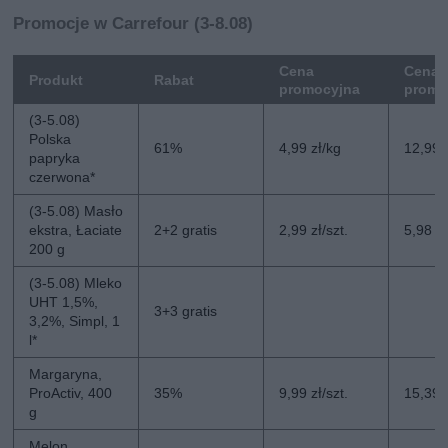
Promocje w Carrefour (3-8.08)
Cena
Cena 
Produkt
Rabat
promocyjna
promo
(3-5.08)
Polska
61%
4,99 zł/kg
12,99 
papryka
czerwona*
(3-5.08) Masło
ekstra, Łaciate
2+2 gratis
2,99 zł/szt.
5,98 zł
200 g
(3-5.08) Mleko
UHT 1,5%,
3+3 gratis
3,2%, Simpl, 1
l*
Margaryna,
ProActiv, 400
35%
9,99 zł/szt.
15,39 z
g
Melon