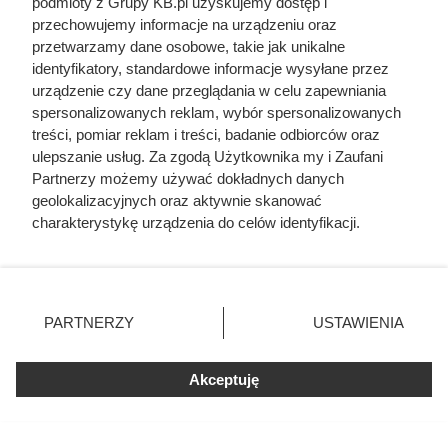
podmioty z Grupy KB.pl uzyskujemy dostęp i
przechowujemy informacje na urządzeniu oraz
przetwarzamy dane osobowe, takie jak unikalne
identyfikatory, standardowe informacje wysyłane przez
urządzenie czy dane przeglądania w celu zapewniania
spersonalizowanych reklam, wybór spersonalizowanych
treści, pomiar reklam i treści, badanie odbiorców oraz
ulepszanie usług. Za zgodą Użytkownika my i Zaufani
Partnerzy możemy używać dokładnych danych
geolokalizacyjnych oraz aktywnie skanować
charakterystykę urządzenia do celów identyfikacji.
Ponieważ cenimy Twoją prywatność, prosimy o zgodę na
korzystanie z tych technologii poprzez kliknięcie
„Akceptuję”. Zgoda jest dobrowolna i zawsze możesz ją
zmienić/wycofać klikając przycisk ustawień prywatności
PARTNERZY
USTAWIENIA
znajdujący się w lewym dolnym rogu strony. Niektóre
rodzaje przetwarzania danych nie wymagają zgody
Nie harówka była najgorsza.
użytkownika, ale masz prawo sprzeciwić się takiemu
Akceptuję
Prawdziwy koszmar chłopek
przetwarzaniu. Preferencje będą miały zastosowania tylko
zaczynał się po zamknięciu drzwi
na tej witrynie.