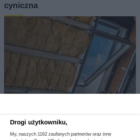
cyniczna
Nie ocieplaj dachu tym
materiałem! Eksperci są zgodni:
Drogi użytkowniku,
to pułapka!
My, naszych 1162 zaufanych partnerów oraz inne