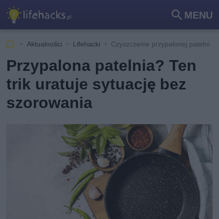
MENU
Szu
kaj
Aktualności
Lifehacki
Czyszczenie przypalonej patelni
Przypalona patelnia? Ten
trik uratuje sytuację bez
szorowania