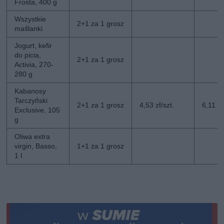
Frosta, 400 g
Wszystkie
2+1 za 1 grosz
maślanki
Jogurt, kefir
do picia,
2+1 za 1 grosz
Activia, 270-
280 g
Kabanosy
Tarczyński
2+1 za 1 grosz
4,53 zł/szt.
6,11 zł
Exclusive, 105
g
Oliwa extra
virgin, Basso,
1+1 za 1 grosz
1 l