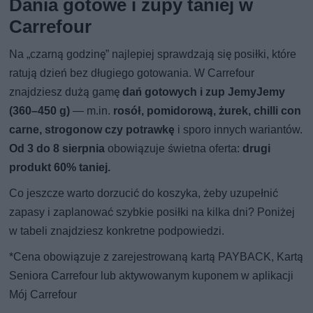
Dania gotowe i zupy taniej w
Carrefour
Na „czarną godzinę” najlepiej sprawdzają się posiłki, które
ratują dzień bez długiego gotowania. W Carrefour
znajdziesz dużą gamę
dań gotowych i zup JemyJemy
(360–450 g)
— m.in.
rosół, pomidorową, żurek, chilli con
carne, strogonow czy potrawkę
i sporo innych wariantów.
Od 3 do 8 sierpnia
obowiązuje świetna oferta:
drugi
produkt 60% taniej.
Co jeszcze warto dorzucić do koszyka, żeby uzupełnić
zapasy i zaplanować szybkie posiłki na kilka dni? Poniżej
w tabeli znajdziesz konkretne podpowiedzi.
*Cena obowiązuje z zarejestrowaną kartą PAYBACK, Kartą
Seniora Carrefour lub aktywowanym kuponem w aplikacji
Mój Carrefour