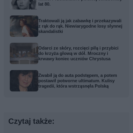
lat 80.
Traktowali ją jak zabawkę i przekazywali
z rąk do rąk. Niewiarygodne losy słynnej
skandalistki
Odarci ze skóry, rozcięci piłą i przybici
do krzyża głową w dół. Mroczny i
krwawy koniec uczniów Chrystusa
Zwabił ją do auta podstępem, a potem
postawił potworne ultimatum. Kulisy
tragedii, która wstrząsnęła Polską
Czytaj także: