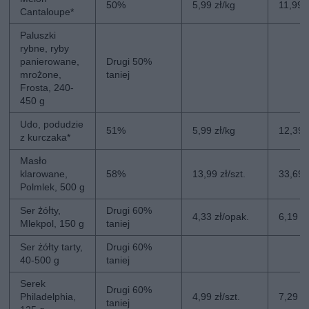
50%
5,99 zł/kg
11,99 
Cantaloupe*
Paluszki
rybne, ryby
panierowane,
Drugi 50%
mrożone,
taniej
Frosta, 240-
450 g
Udo, podudzie
51%
5,99 zł/kg
12,39 
z kurczaka*
Masło
klarowane,
58%
13,99 zł/szt.
33,69 z
Polmlek, 500 g
Ser żółty,
Drugi 60%
4,33 zł/opak.
6,19 z
Mlekpol, 150 g
taniej
Ser żółty tarty,
Drugi 60%
40-500 g
taniej
Serek
Drugi 60%
Philadelphia,
4,99 zł/szt.
7,29 zł
taniej