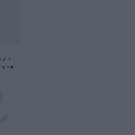
tnych
ającego.