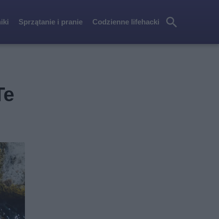
iki
Sprzątanie i pranie
Codzienne lifehacki
Szu
kaj
Te