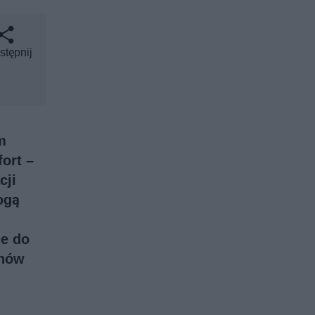
stępnij
m
ort –
cji
ogą
ie do
znów