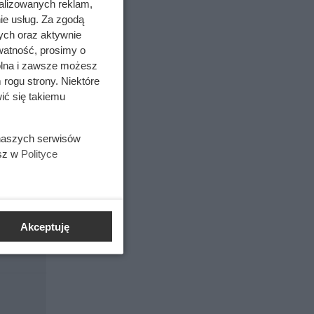
alizowanych reklam,
ie usług. Za zgodą
ych oraz aktywnie
watność, prosimy o
wolna i zawsze możesz
aszetki z
 rogu strony. Niektóre
jach,
ić się takiemu
n,
 naszych serwisów
esz w
Polityce
ego grubą
e
wilgoci z
Akceptuję