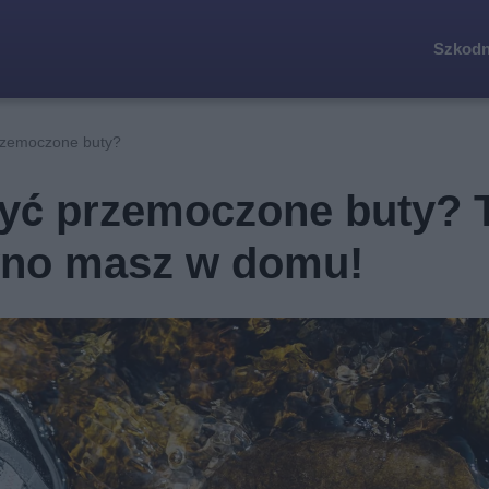
Szkodn
rzemoczone buty?
yć przemoczone buty? 
wno masz w domu!