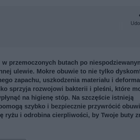
Udo
u w przemoczonych butach po niespodziewany
nnej ulewie. Mokre obuwie to nie tylko dyskomf
nego zapachu, uszkodzenia materiału i deforma
ko sprzyja rozwojowi bakterii i pleśni, które m
płynąć na higienę stóp. Na szczęście istnieją
omogą szybko i bezpiecznie przywrócić obuw
ę ryżu i odrobina cierpliwości, by Twoje buty 