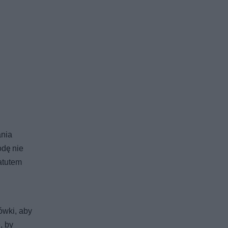
ania
odę nie
atutem
ówki, aby
, by