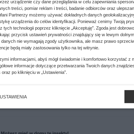
przez urządzenie czy dane przeglądania w celu zapewniania sperson
ych treści, pomiar reklam i treści, badanie odbiorców oraz ulepszan
lny pochłaniacz wilgoci
fani Partnerzy możemy używać dokładnych danych geolokalizacyjn
tykę urządzenia do celów identyfikacji. Ponieważ cenimy Twoją pry
z tych technologii poprzez kliknięcie „Akceptuję”. Zgoda jest dobro
nały pochłaniacz wilgoci, który działa podobnie jak popularne s
ikając przycisk ustawień prywatności znajdujący się w lewym dolnym
oczenia, dlatego świetnie sprawdzają się w awaryjnych sytuac
a danych nie wymagają zgody użytkownika, ale masz prawo sprzeciw
ięte buty. To metoda szczególnie polecana przy obuwiu z tkani
ncje będą miały zastosowania tylko na tej witrynie.
szymi informacjami, abyś mógł świadomie i komfortowo korzystać z
gółowe informacje dotyczące przetwarzania Twoich danych znajdzi
duże plastikowe lub metalowe pudełko, a następnie wsyp do ni
s
oraz po kliknięciu w „Ustawienia”.
szwą do dołu, tak by były otoczone ziarnami, ale nie zakopan
in, najlepiej na całą noc – w tym czasie ryż pochłonie nadmiar 
USTAWIENIA
? Możesz mieć w domu te insekty!