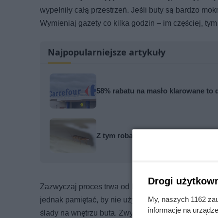
wypełniły całą przestrzeń. Jeśli buty są bardzo mo
Wymieniaj gazety co kilka godzin – im częściej, tym
Najpopularniejsze artykuły
58% rabatu na masło klarowane to d
Z tym robakiem łatwo pomylić karal
Drogi użytkown
Zazwyczaj proces trwa od kilku do kilkunastu godzi
My, naszych 1162 zau
jednak pamiętać, by nie używać gazet z kolorowym,
informacje na urządze
ślady na wnętrzu buta. Zwykły czarno-biały papier g