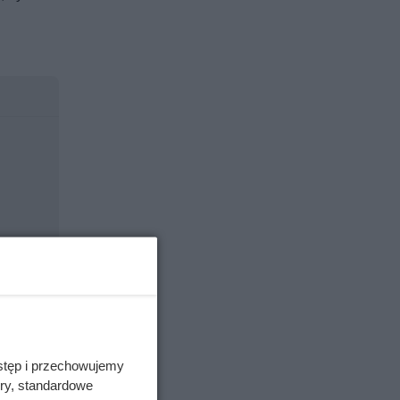
.
arto
stęp i przechowujemy
 zostawić
ory, standardowe