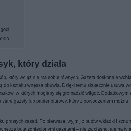
lgoci
enia
syk, który działa
sób, który wciąż nie ma sobie równych. Gazeta doskonale wchł
ją do kształtu wnętrza obuwia. Dzięki temu skutecznie usuwa w
kamarków, w których mogłaby się gromadzić wilgoć. Dodatkowym 
 stare gazety lub papier biurowy, który z powodzeniem można
ku prostych zasad. Po pierwsze, wyjmij z butów wkładki i sznur
wnętrze buta zgniecionymi gazetami – nie za ciasno, ale na tyle