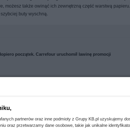
kre, możesz także owinąć ich zewnętrzną część warstwą papieru
 szybciej buty wyschną.
opiero początek. Carrefour uruchomił lawinę promocji
ucha, a jego zwalczanie jest inne
iku,
n, w zależności od stopnia przemoczenia i rodzaju materiału. W
fanych partnerów oraz inne podmioty z Grupy KB.pl uzyskujemy do
 kredowym papierem – taki materiał gorzej chłonie wodę i może
niu oraz przetwarzamy dane osobowe, takie jak unikalne identyfikat
azetowy sprawdzi się najlepiej.