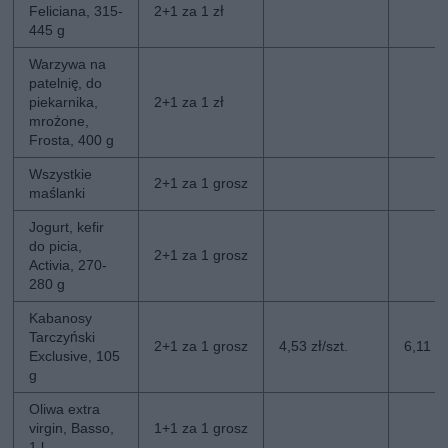
Feliciana, 315-
2+1 za 1 zł
445 g
Warzywa na
patelnię, do
piekarnika,
2+1 za 1 zł
mrożone,
Frosta, 400 g
Wszystkie
2+1 za 1 grosz
maślanki
Jogurt, kefir
do picia,
2+1 za 1 grosz
Activia, 270-
280 g
Kabanosy
Tarczyński
2+1 za 1 grosz
4,53 zł/szt.
6,11 zł
Exclusive, 105
g
Oliwa extra
virgin, Basso,
1+1 za 1 grosz
1 l