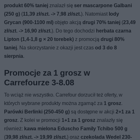
produkt 60% taniej
znalazł się
ser mascarpone Galbani
(250 g)
(
11,39 zł/szt. -> 7,98 zł/szt.
). Natomiast
lody
Grycan (900-1100 ml)
objęto akcją
drugi 70% taniej
(
23,49
zł/szt. -> 16,90 zł/szt.
). Do tego dochodzi
herbata czarna
Lipton (1,4-1,8 g × 20 torebek)
z promocją
drugi 80%
taniej
. Na skorzystanie z okazji jest czas
od 3 do 8
sierpnia
.
Promocje za 1 grosz w
Carrefourze 3-8.08
To wciąż nie wszystko. Carrefour dorzucił też oferty, w
których wybrane produkty można zgarnąć za
1 grosz
.
Parówki Berlinki (250-450 g)
są dostępne w akcji
2+1 za 1
grosz
. Z kolei w promocji
1+1 za 1 grosz
znalazły się
również:
kawa mielona Eduscho Family Tchibo 500 g
(
39,98 zł/szt. -> 19,99 zł/szt.
) oraz
czekolada Wedel 230-