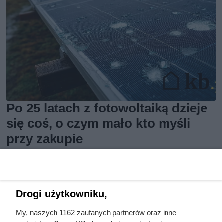
Po 25 latach z fotowoltaiką dzieje
się coś, o czym mało kto myśli
przy zakupie
Drogi użytkowniku,
My, naszych 1162 zaufanych partnerów oraz inne