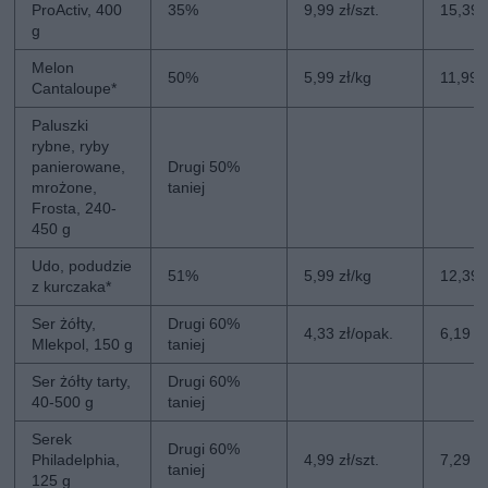
ProActiv, 400
35%
9,99 zł/szt.
15,39 z
g
Melon
50%
5,99 zł/kg
11,99 
Cantaloupe*
Paluszki
rybne, ryby
panierowane,
Drugi 50%
mrożone,
taniej
Frosta, 240-
450 g
Udo, podudzie
51%
5,99 zł/kg
12,39 
z kurczaka*
Ser żółty,
Drugi 60%
4,33 zł/opak.
6,19 z
Mlekpol, 150 g
taniej
Ser żółty tarty,
Drugi 60%
40-500 g
taniej
Serek
Drugi 60%
Philadelphia,
4,99 zł/szt.
7,29 zł
taniej
125 g