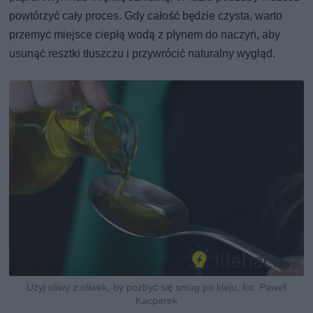
powtórzyć cały proces. Gdy całość będzie czysta, warto
przemyć miejsce ciepłą wodą z płynem do naczyń, aby
usunąć resztki tłuszczu i przywrócić naturalny wygląd.
Użyj oliwy z oliwek, by pozbyć się smug po kleju, fot. Paweł
Kacperek