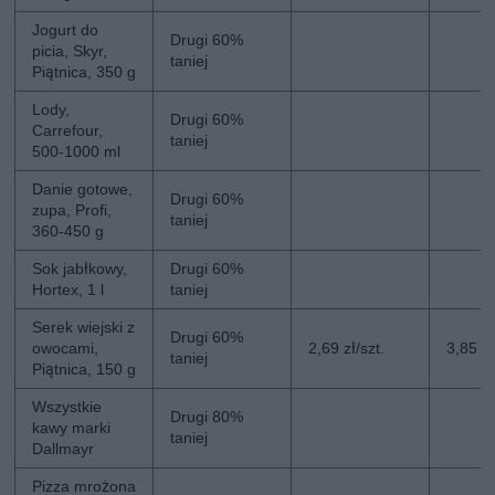
Jogurt do
Drugi 60%
picia, Skyr,
taniej
Piątnica, 350 g
Lody,
Drugi 60%
Carrefour,
taniej
500-1000 ml
Danie gotowe,
Drugi 60%
zupa, Profi,
taniej
360-450 g
Sok jabłkowy,
Drugi 60%
Hortex, 1 l
taniej
Serek wiejski z
Drugi 60%
owocami,
2,69 zł/szt.
3,85 zł
taniej
Piątnica, 150 g
Wszystkie
Drugi 80%
kawy marki
taniej
Dallmayr
Pizza mrożona