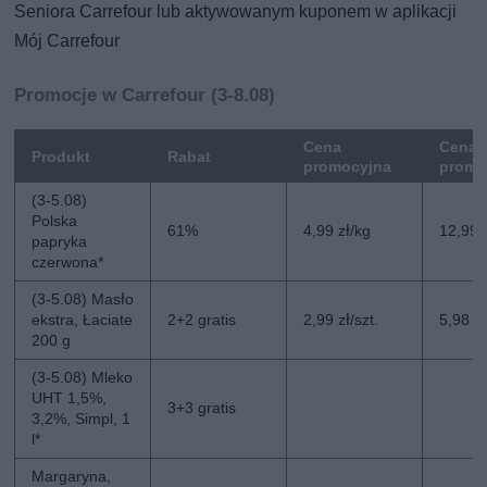
Seniora Carrefour lub aktywowanym kuponem w aplikacji
Mój Carrefour
Promocje w Carrefour (3-8.08)
Cena
Cena 
Produkt
Rabat
promocyjna
promo
(3-5.08)
Polska
61%
4,99 zł/kg
12,99 
papryka
czerwona*
(3-5.08) Masło
ekstra, Łaciate
2+2 gratis
2,99 zł/szt.
5,98 zł
200 g
(3-5.08) Mleko
UHT 1,5%,
3+3 gratis
3,2%, Simpl, 1
l*
Margaryna,