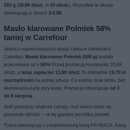
293 g
(
19,99 zł/szt. -> 10 zł/szt.
). Wszystkie te okazje
obowiązują w dniach
3-8.08
.
Masło klarowane Polmlek 58%
taniej w Carrefour
Jedna z najmocniejszych okazji czeka w chłodniach
Carrefour.
Masło klarowane Polmlek (500 g)
zostało
przecenione aż o
58%
! Przed promocją kosztowało 33,69
zł/szt., a
teraz zapłacisz 13,99 zł/szt.
To dokładnie
19,70 zł
oszczędności
na jednej sztuce. Co ważne: brak limitu, bez
skanowania karty przy kasie. Promocja obowiązuje
od 3
do 8 sierpnia
.
Jeśli planujesz większe zakupy, rzuć okiem także na
pozostałe obniżki — w tej gazetce jest kilka perełek.
*Cena obowiązuje z zarejestrowaną kartą PAYBACK, Kartą