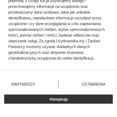
podmioty z Grupy KB.pl uzyskujemy dostęp i
przechowujemy informacje na urządzeniu oraz
przetwarzamy dane osobowe, takie jak unikalne
identyfikatory, standardowe informacje wysyłane przez
urządzenie czy dane przeglądania w celu zapewniania
spersonalizowanych reklam, wybór spersonalizowanych
treści, pomiar reklam i treści, badanie odbiorców oraz
ulepszanie usług. Za zgodą Użytkownika my i Zaufani
Nie ocieplaj dachu tym
Partnerzy możemy używać dokładnych danych
materiałem! Eksperci są zgodni:
geolokalizacyjnych oraz aktywnie skanować
charakterystykę urządzenia do celów identyfikacji.
to pułapka!
Ponieważ cenimy Twoją prywatność, prosimy o zgodę na
korzystanie z tych technologii poprzez kliknięcie
„Akceptuję”. Zgoda jest dobrowolna i zawsze możesz ją
zmienić/wycofać klikając przycisk ustawień prywatności
PARTNERZY
USTAWIENIA
znajdujący się w lewym dolnym rogu strony. Niektóre
rodzaje przetwarzania danych nie wymagają zgody
użytkownika, ale masz prawo sprzeciwić się takiemu
Akceptuję
przetwarzaniu. Preferencje będą miały zastosowania tylko
na tej witrynie.