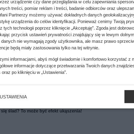
pobieganie parowaniu lustra
przez urządzenie czy dane przeglądania w celu zapewniania sperson
ych treści, pomiar reklam i treści, badanie odbiorców oraz ulepszan
fani Partnerzy możemy używać dokładnych danych geolokalizacyjn
m są specjalistyczne preparaty dostępne w sklepach — spraye i
tykę urządzenia do celów identyfikacji. Ponieważ cenimy Twoją pry
zapobiegającą osadzaniu się pary. Takie środki często bazują n
z tych technologii poprzez kliknięcie „Akceptuję”. Zgoda jest dobro
 Jednak ich skuteczność bywa różna, a aplikacja wymaga regu
ikając przycisk ustawień prywatności znajdujący się w lewym dolnym
a danych nie wymagają zgody użytkownika, ale masz prawo sprzeciw
ncje będą miały zastosowania tylko na tej witrynie.
em podgrzewania. Dzięki podgrzewaniu tafli szkła temperatura
szymi informacjami, abyś mógł świadomie i komfortowo korzystać z
 skutecznie zapobiega kondensacji. Niestety, takie lustra są dr
gółowe informacje dotyczące przetwarzania Twoich danych znajdzi
 jest możliwe w każdym domu.
s
oraz po kliknięciu w „Ustawienia”.
USTAWIENIA
ię ślad? To może być efekt ukąszenia!