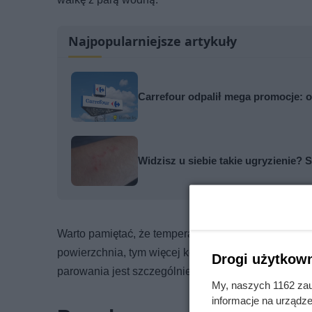
Najpopularniejsze artykuły
Carrefour odpalił mega promocje: o
Widzisz u siebie takie ugryzienie? S
Warto pamiętać, że temperatura i wilgotność powiet
powierzchnia, tym więcej kondensatu pojawi się na l
Drogi użytkown
parowania jest szczególnie dotkliwy.
My, naszych 1162 zau
informacje na urządze