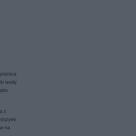
rysznica
lki wody
łabo
a z
wyższymi
ów na