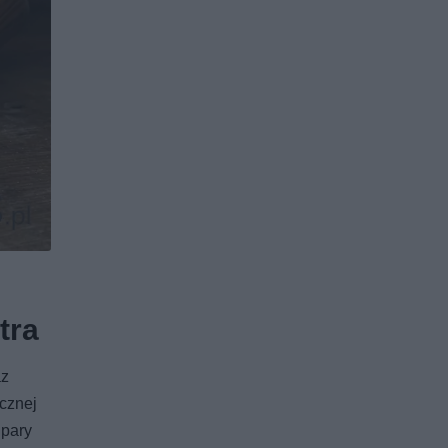
tra
az
icznej
 pary