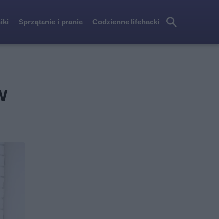
iki
Sprzątanie i pranie
Codzienne lifehacki
Szu
kaj
w