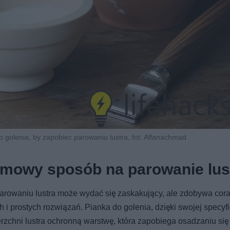
do golenia, by zapobiec parowaniu lustra, fot. Alfanachmad
omowy sposób na parowanie lus
parowaniu lustra może wydać się zaskakujący, ale zdobywa cor
i prostych rozwiązań. Pianka do golenia, dzięki swojej specyf
erzchni lustra ochronną warstwę, która zapobiega osadzaniu się