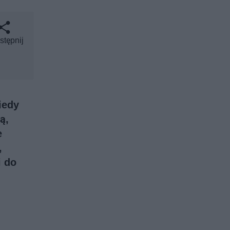
stępnij
iedy
ą,
e
,
i do