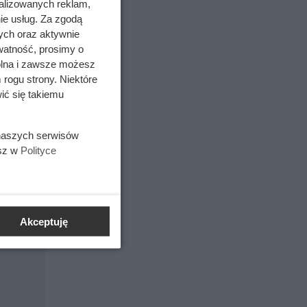
alizowanych reklam,
ie usług. Za zgodą
ych oraz aktywnie
 powłoki,
watność, prosimy o
a
wolna i zawsze możesz
larnego
 rogu strony. Niektóre
ić się takiemu
 lustra
 naszych serwisów
ogie i
esz w
Polityce
Akceptuję