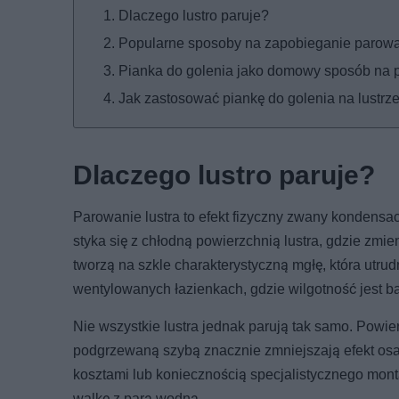
Dlaczego lustro paruje?
Popularne sposoby na zapobieganie parowan
Pianka do golenia jako domowy sposób na p
Jak zastosować piankę do golenia na lustrz
Dlaczego lustro paruje?
Parowanie lustra to efekt fizyczny zwany kondens
styka się z chłodną powierzchnią lustra, gdzie zmi
tworzą na szkle charakterystyczną mgłę, która utru
wentylowanych łazienkach, gdzie wilgotność jest b
Nie wszystkie lustra jednak parują tak samo. Powie
podgrzewaną szybą znacznie zmniejszają efekt osad
kosztami lub koniecznością specjalistycznego mont
walkę z parą wodną.