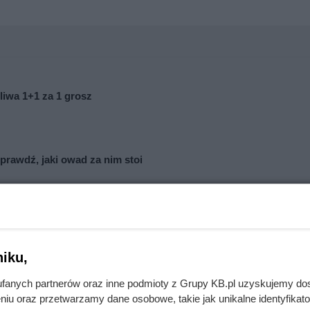
liwa 1+1 za 1 grosz
prawdź, jaki owad za nim stoi
rza mają kluczowe znaczenie. Im cieplejsza para i chłodniejsza
ustrze. Dlatego zimą, kiedy łazienka jest chłodniejsza, problem
iku,
fanych partnerów oraz inne podmioty z Grupy KB.pl uzyskujemy do
niu oraz przetwarzamy dane osobowe, takie jak unikalne identyfikat