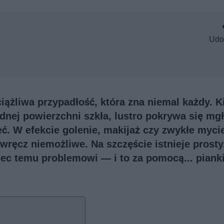
Udo
ciążliwa przypadłość, która zna niemal każdy. K
dnej powierzchni szkła, lustro pokrywa się mgł
eć. W efekcie golenie, makijaż czy zwykłe myci
wręcz niemożliwe. Na szczęście istnieje prosty
ec temu problemowi — i to za pomocą... piank