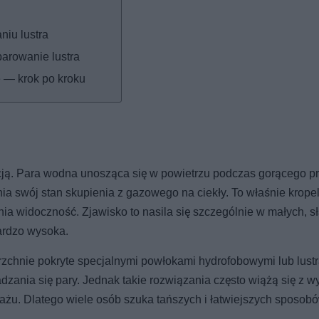
iu lustra
arowanie lustra
e — krok po kroku
acją. Para wodna unosząca się w powietrzu podczas gorącego p
enia swój stan skupienia z gazowego na ciekły. To właśnie krope
dnia widoczność. Zjawisko to nasila się szczególnie w małych, s
ardzo wysoka.
rzchnie pokryte specjalnymi powłokami hydrofobowymi lub lustr
zania się pary. Jednak takie rozwiązania często wiążą się z 
ażu. Dlatego wiele osób szuka tańszych i łatwiejszych sposob