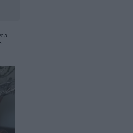
ycia
e