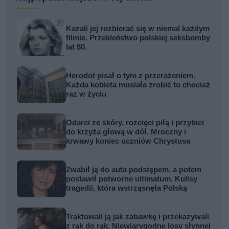
Kazali jej rozbierać się w niemal każdym
filmie. Przekleństwo polskiej seksbomby
lat 80.
Herodot pisał o tym z przerażeniem.
Każda kobieta musiała zrobić to chociaż
raz w życiu
Odarci ze skóry, rozcięci piłą i przybici
do krzyża głową w dół. Mroczny i
krwawy koniec uczniów Chrystusa
Zwabił ją do auta podstępem, a potem
postawił potworne ultimatum. Kulisy
tragedii, która wstrząsnęła Polską
Traktowali ją jak zabawkę i przekazywali
z rąk do rąk. Niewiarygodne losy słynnej