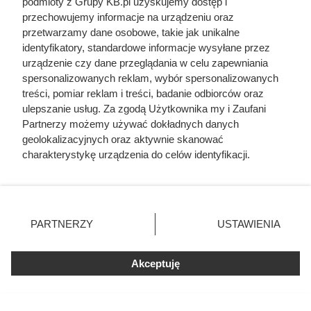
podmioty z Grupy KB.pl uzyskujemy dostęp i
przechowujemy informacje na urządzeniu oraz
Smarowali ciało miodem i
przetwarzamy dane osobowe, takie jak unikalne
zamykali między łódkami. Tak
identyfikatory, standardowe informacje wysyłane przez
urządzenie czy dane przeglądania w celu zapewniania
wyglądała najbardziej wymyślna
spersonalizowanych reklam, wybór spersonalizowanych
tortura w Rzymie
treści, pomiar reklam i treści, badanie odbiorców oraz
ulepszanie usług. Za zgodą Użytkownika my i Zaufani
Partnerzy możemy używać dokładnych danych
geolokalizacyjnych oraz aktywnie skanować
charakterystykę urządzenia do celów identyfikacji.
Ponieważ cenimy Twoją prywatność, prosimy o zgodę na
korzystanie z tych technologii poprzez kliknięcie
„Akceptuję”. Zgoda jest dobrowolna i zawsze możesz ją
zmienić/wycofać klikając przycisk ustawień prywatności
PARTNERZY
USTAWIENIA
znajdujący się w lewym dolnym rogu strony. Niektóre
rodzaje przetwarzania danych nie wymagają zgody
użytkownika, ale masz prawo sprzeciwić się takiemu
Akceptuję
przetwarzaniu. Preferencje będą miały zastosowania tylko
na tej witrynie.