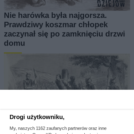
Nie harówka była najgorsza.
Prawdziwy koszmar chłopek
zaczynał się po zamknięciu drzwi
domu
Drogi użytkowniku,
My, naszych 1162 zaufanych partnerów oraz inne