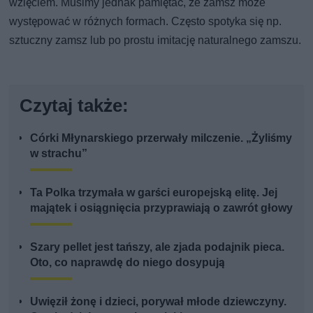
wzięciem. Musimy jednak pamiętać, że zamsz może
występować w różnych formach. Często spotyka się np.
sztuczny zamsz lub po prostu imitację naturalnego zamszu.
Czytaj także:
Córki Młynarskiego przerwały milczenie. „Żyliśmy
w strachu”
Ta Polka trzymała w garści europejską elitę. Jej
majątek i osiągnięcia przyprawiają o zawrót głowy
Szary pellet jest tańszy, ale zjada podajnik pieca.
Oto, co naprawdę do niego dosypują
Uwięził żonę i dzieci, porywał młode dziewczyny.