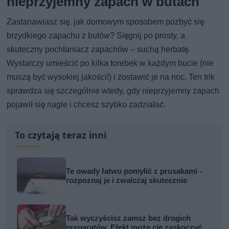
nieprzyjemny zapach w butach
Zastanawiasz się, jak domowym sposobem pozbyć się
brzydkiego zapachu z butów? Sięgnij po prosty, a
skuteczny pochłaniacz zapachów – suchą herbatę.
Wystarczy umieścić po kilka torebek w każdym bucie (nie
muszą być wysokiej jakości!) i zostawić je na noc. Ten trik
sprawdza się szczególnie wtedy, gdy nieprzyjemny zapach
pojawił się nagle i chcesz szybko zadziałać.
To czytają teraz inni
Te owady łatwo pomylić z prusakami -
rozpoznaj je i zwalczaj skutecznie
Tak wyczyścisz zamsz bez drogich
preparatów. Efekt może cię zaskoczyć