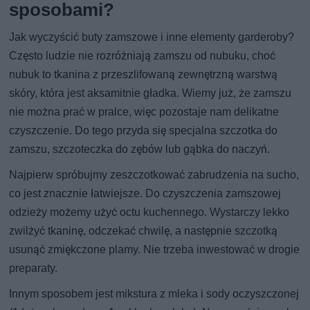
sposobami?
Jak wyczyścić buty zamszowe i inne elementy garderoby?
Często ludzie nie rozróżniają zamszu od nubuku, choć
nubuk to tkanina z przeszlifowaną zewnętrzną warstwą
skóry, która jest aksamitnie gładka. Wiemy już, że zamszu
nie można prać w pralce, więc pozostaje nam delikatne
czyszczenie. Do tego przyda się specjalna szczotka do
zamszu, szczoteczka do zębów lub gąbka do naczyń.
Najpierw spróbujmy zeszczotkować zabrudzenia na sucho,
co jest znacznie łatwiejsze. Do czyszczenia zamszowej
odzieży możemy użyć octu kuchennego. Wystarczy lekko
zwilżyć tkaninę, odczekać chwilę, a następnie szczotką
usunąć zmiękczone plamy. Nie trzeba inwestować w drogie
preparaty.
Innym sposobem jest mikstura z mleka i sody oczyszczonej