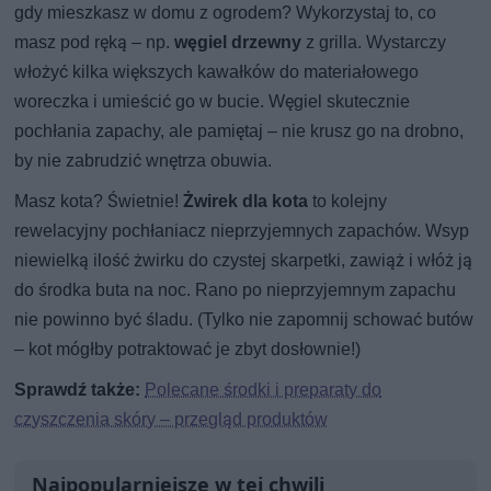
gdy mieszkasz w domu z ogrodem? Wykorzystaj to, co
masz pod ręką – np.
węgiel drzewny
z grilla. Wystarczy
włożyć kilka większych kawałków do materiałowego
woreczka i umieścić go w bucie. Węgiel skutecznie
pochłania zapachy, ale pamiętaj – nie krusz go na drobno,
by nie zabrudzić wnętrza obuwia.
Masz kota? Świetnie!
Żwirek dla kota
to kolejny
rewelacyjny pochłaniacz nieprzyjemnych zapachów. Wsyp
niewielką ilość żwirku do czystej skarpetki, zawiąż i włóż ją
do środka buta na noc. Rano po nieprzyjemnym zapachu
nie powinno być śladu. (Tylko nie zapomnij schować butów
– kot mógłby potraktować je zbyt dosłownie!)
Sprawdź także:
Polecane środki i preparaty do
czyszczenia skóry – przegląd produktów
Najpopularniejsze w tej chwili