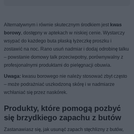
Alternatywnym i równie skutecznym środkiem jest
kwas
borowy
, dostępny w aptekach w niskiej cenie. Wystarczy
wsypać do każdego buta płaską łyżeczkę proszku i
zostawić na noc. Rano usuń nadmiar i dodaj odrobinę talku
– powstanie domowy talk przeciwpotny, porównywalny z
profesjonalnymi produktami do pielęgnacji obuwia.
Uwaga:
kwasu borowego nie należy stosować zbyt często
– może podrażniać uszkodzoną skórę i w nadmiarze
wchłaniać się przez naskórek.
Produkty, które pomogą pozbyć
się brzydkiego zapachu z butów
Zastanawiasz się, jak usunąć zapach stęchlizny z butów,