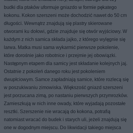
budki dla ptaków uformuje gniazdo w formie pękatego
kokonu. Kokon szerszeni może dochodzić nawet do 50 cm
długości. Wewnątrz znajdują się plastry skierowane
otworami ku dołowi, gdzie znajduje się otwór wyjściowy. W
każdym z nich samica składa jajko, z którego wylęgnie się
larwa. Matka musi sama wykarmić pierwsze pokolenie,
które dorośnie jako robotnice i przejmie jej obowiązki.
Następnym etapem dla samicy jest składanie kolejnych jaj.
Ostatnie z pokoleń danego roku jest pokoleniem
dwupłciowym. Samce zapładniają samice, które rozlecą się
w poszukiwaniu zimowiska. Większość gniazd szerszeni
jest porzucana zimą, po nastaniu pierwszych przymrozków.
Zamieszkują w nich inne owady, które wyjadają pozostałe
resztki. Szerszenie nie wracają do kokona, potrafią
natomiast wracać do budek i starych uli, jeżeli znajdują się
one w dogodnym miejscu. Do likwidacji takiego miejsca