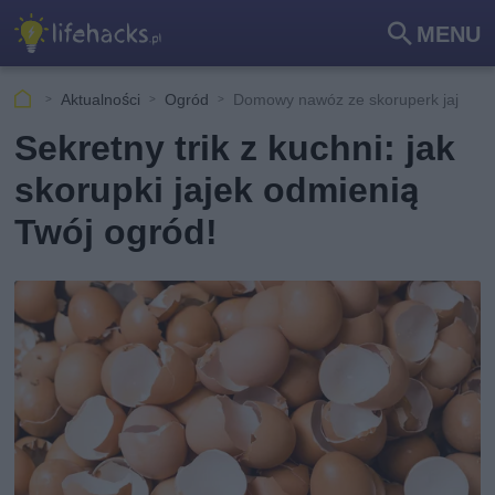
MENU
Szu
kaj
Aktualności
Ogród
Domowy nawóz ze skoruperk jaj
Sekretny trik z kuchni: jak
skorupki jajek odmienią
Twój ogród!