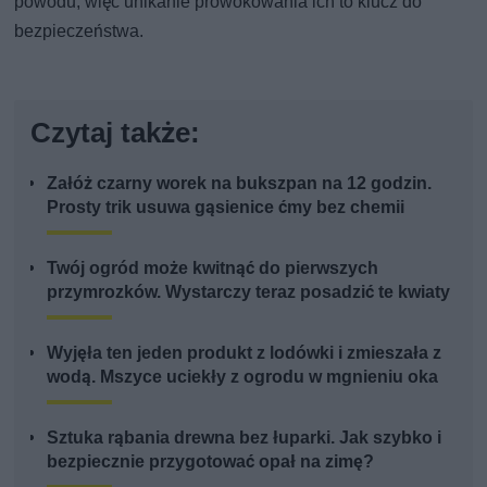
powodu, więc unikanie prowokowania ich to klucz do
bezpieczeństwa.
Czytaj także:
Załóż czarny worek na bukszpan na 12 godzin.
Prosty trik usuwa gąsienice ćmy bez chemii
Twój ogród może kwitnąć do pierwszych
przymrozków. Wystarczy teraz posadzić te kwiaty
Wyjęła ten jeden produkt z lodówki i zmieszała z
wodą. Mszyce uciekły z ogrodu w mgnieniu oka
Sztuka rąbania drewna bez łuparki. Jak szybko i
bezpiecznie przygotować opał na zimę?