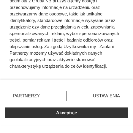
Szyszki mają zaskakujące
podmioty z Grupy KB.pl uzyskujemy dostęp i
przechowujemy informacje na urządzeniu oraz
zastosowanie. Ogrodnicy dobrze
przetwarzamy dane osobowe, takie jak unikalne
o tym wiedzą
identyfikatory, standardowe informacje wysyłane przez
urządzenie czy dane przeglądania w celu zapewniania
spersonalizowanych reklam, wybór spersonalizowanych
treści, pomiar reklam i treści, badanie odbiorców oraz
ulepszanie usług. Za zgodą Użytkownika my i Zaufani
Partnerzy możemy używać dokładnych danych
geolokalizacyjnych oraz aktywnie skanować
charakterystykę urządzenia do celów identyfikacji.
Ponieważ cenimy Twoją prywatność, prosimy o zgodę na
korzystanie z tych technologii poprzez kliknięcie
„Akceptuję”. Zgoda jest dobrowolna i zawsze możesz ją
zmienić/wycofać klikając przycisk ustawień prywatności
PARTNERZY
USTAWIENIA
znajdujący się w lewym dolnym rogu strony. Niektóre
rodzaje przetwarzania danych nie wymagają zgody
użytkownika, ale masz prawo sprzeciwić się takiemu
Akceptuję
przetwarzaniu. Preferencje będą miały zastosowania tylko
Dziennikarze ujawnili
na tej witrynie.
pochodzenie mięsa z Dino. Klienci