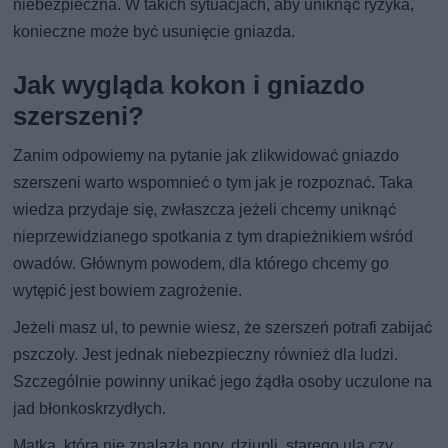
niebezpieczna. W takich sytuacjach, aby uniknąć ryzyka,
konieczne może być usunięcie gniazda.
Jak wygląda kokon i gniazdo
szerszeni?
Zanim odpowiemy na pytanie jak zlikwidować gniazdo
szerszeni warto wspomnieć o tym jak je rozpoznać. Taka
wiedza przydaje się, zwłaszcza jeżeli chcemy uniknąć
nieprzewidzianego spotkania z tym drapieżnikiem wśród
owadów. Głównym powodem, dla którego chcemy go
wytępić jest bowiem zagrożenie.
Jeżeli masz ul, to pewnie wiesz, że szerszeń potrafi zabijać
pszczoły. Jest jednak niebezpieczny również dla ludzi.
Szczególnie powinny unikać jego żądła osoby uczulone na
jad błonkoskrzydłych.
Matka, która nie znalazła nory, dziupli, starego ula czy