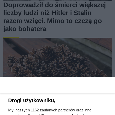
Doprowadził do śmierci większej
liczby ludzi niż Hitler i Stalin
razem wzięci. Mimo to czczą go
jako bohatera
Drogi użytkowniku,
My, naszych 1162 zaufanych partnerów oraz inne