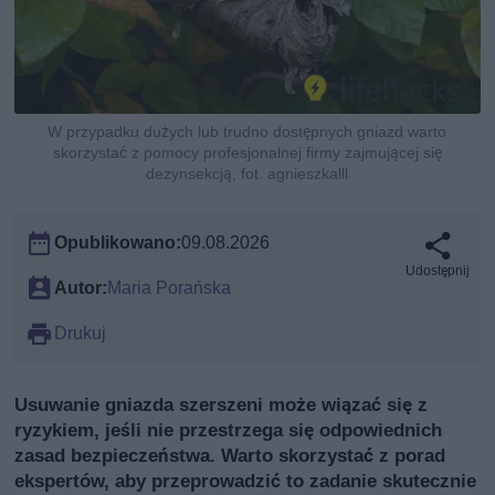
W przypadku dużych lub trudno dostępnych gniazd warto
skorzystać z pomocy profesjonalnej firmy zajmującej się
dezynsekcją, fot. agnieszkalll
Opublikowano:
09.08.2026
Udostępnij
Autor:
Maria Porańska
Drukuj
Usuwanie gniazda szerszeni może wiązać się z
ryzykiem, jeśli nie przestrzega się odpowiednich
zasad bezpieczeństwa. Warto skorzystać z porad
ekspertów, aby przeprowadzić to zadanie skutecznie