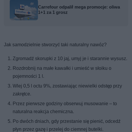
Carrefour odpalił mega promocje: oliwa
1+1 za 1 grosz
Jak samodzielnie stworzyć taki naturalny nawóz?
Zgromadź skorupki z 10 jaj, umyj je i starannie wysusz.
Rozdrobnij na małe kawałki i umieść w słoiku o
pojemności 1 l.
Wlej 0,5 l octu 9%, zostawiając niewielki odstęp przy
zakrętce.
Przez pierwsze godziny obserwuj musowanie – to
naturalna reakcja chemiczna.
Po dwóch dniach, gdy przestanie się pienić, odcedź
płyn przez gazę i przelej do ciemnej butelki.