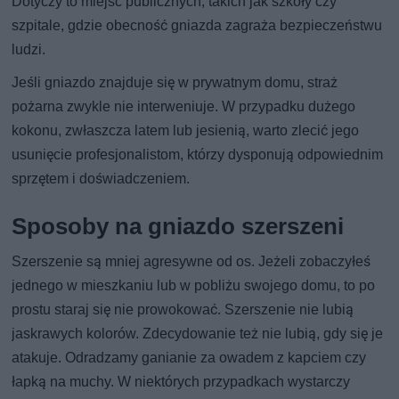
Dotyczy to miejsc publicznych, takich jak szkoły czy
szpitale, gdzie obecność gniazda zagraża bezpieczeństwu
ludzi.
Jeśli gniazdo znajduje się w prywatnym domu, straż
pożarna zwykle nie interweniuje. W przypadku dużego
kokonu, zwłaszcza latem lub jesienią, warto zlecić jego
usunięcie profesjonalistom, którzy dysponują odpowiednim
sprzętem i doświadczeniem.
Sposoby na gniazdo szerszeni
Szerszenie są mniej agresywne od os. Jeżeli zobaczyłeś
jednego w mieszkaniu lub w pobliżu swojego domu, to po
prostu staraj się nie prowokować. Szerszenie nie lubią
jaskrawych kolorów. Zdecydowanie też nie lubią, gdy się je
atakuje. Odradzamy ganianie za owadem z kapciem czy
łapką na muchy. W niektórych przypadkach wystarczy