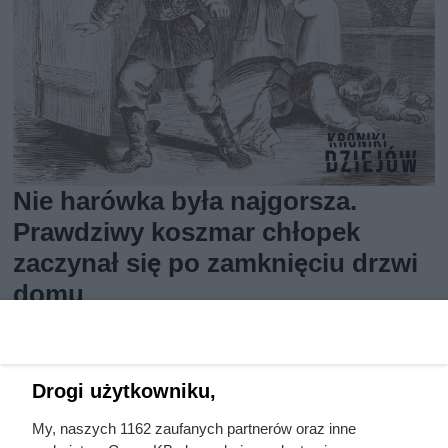
Nie harówka była najgorsza.
Prawdziwy koszmar chłopek
zaczynał się po zamknięciu drzwi
domu
Drogi użytkowniku,
My, naszych 1162 zaufanych partnerów oraz inne