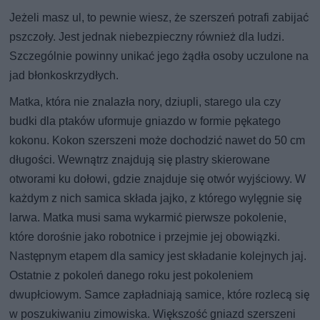
Jeżeli masz ul, to pewnie wiesz, że szerszeń potrafi zabijać
pszczoły. Jest jednak niebezpieczny również dla ludzi.
Szczególnie powinny unikać jego żądła osoby uczulone na
jad błonkoskrzydłych.
Matka, która nie znalazła nory, dziupli, starego ula czy
budki dla ptaków uformuje gniazdo w formie pękatego
kokonu. Kokon szerszeni może dochodzić nawet do 50 cm
długości. Wewnątrz znajdują się plastry skierowane
otworami ku dołowi, gdzie znajduje się otwór wyjściowy. W
każdym z nich samica składa jajko, z którego wylęgnie się
larwa. Matka musi sama wykarmić pierwsze pokolenie,
które dorośnie jako robotnice i przejmie jej obowiązki.
Następnym etapem dla samicy jest składanie kolejnych jaj.
Ostatnie z pokoleń danego roku jest pokoleniem
dwupłciowym. Samce zapładniają samice, które rozlecą się
w poszukiwaniu zimowiska. Większość gniazd szerszeni