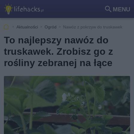
MENU
Szu
kaj
Aktualności
Ogród
Nawóz z pokrzyw do truskawek
To najlepszy nawóz do
truskawek. Zrobisz go z
rośliny zebranej na łące