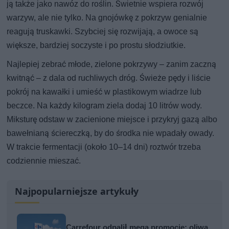
ją także jako nawóz do roślin. Świetnie wspiera rozwój
warzyw, ale nie tylko. Na gnojówkę z pokrzyw genialnie
reagują truskawki. Szybciej się rozwijają, a owoce są
większe, bardziej soczyste i po prostu słodziutkie.
Najlepiej zebrać młode, zielone pokrzywy – zanim zaczną
kwitnąć – z dala od ruchliwych dróg. Świeże pędy i liście
pokrój na kawałki i umieść w plastikowym wiadrze lub
beczce. Na każdy kilogram ziela dodaj 10 litrów wody.
Miksturę odstaw w zacienione miejsce i przykryj gazą albo
bawełnianą ściereczką, by do środka nie wpadały owady.
W trakcie fermentacji (około 10–14 dni) roztwór trzeba
codziennie mieszać.
Najpopularniejsze artykuły
Carrefour odpalił mega promocje: oliwa