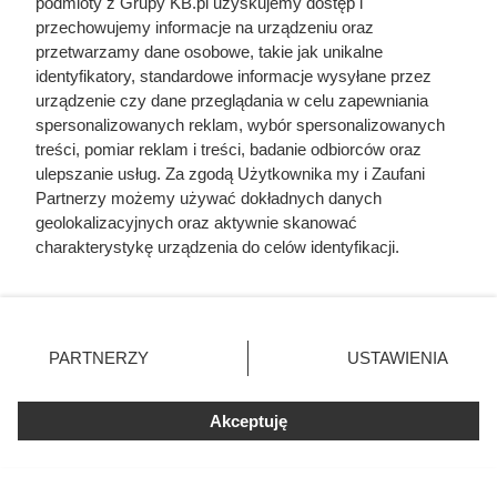
podmioty z Grupy KB.pl uzyskujemy dostęp i
przechowujemy informacje na urządzeniu oraz
przetwarzamy dane osobowe, takie jak unikalne
identyfikatory, standardowe informacje wysyłane przez
urządzenie czy dane przeglądania w celu zapewniania
spersonalizowanych reklam, wybór spersonalizowanych
treści, pomiar reklam i treści, badanie odbiorców oraz
ulepszanie usług. Za zgodą Użytkownika my i Zaufani
Partnerzy możemy używać dokładnych danych
Ten gatunek drewna daje
geolokalizacyjnych oraz aktywnie skanować
najwięcej ciepła, a Polacy rzadko
charakterystykę urządzenia do celów identyfikacji.
go kupują. Prawdziwy król
Ponieważ cenimy Twoją prywatność, prosimy o zgodę na
korzystanie z tych technologii poprzez kliknięcie
kaloryczności
„Akceptuję”. Zgoda jest dobrowolna i zawsze możesz ją
zmienić/wycofać klikając przycisk ustawień prywatności
PARTNERZY
USTAWIENIA
znajdujący się w lewym dolnym rogu strony. Niektóre
rodzaje przetwarzania danych nie wymagają zgody
użytkownika, ale masz prawo sprzeciwić się takiemu
Akceptuję
przetwarzaniu. Preferencje będą miały zastosowania tylko
na tej witrynie.