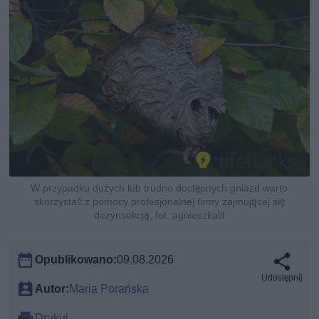
W przypadku dużych lub trudno dostępnych gniazd warto
skorzystać z pomocy profesjonalnej firmy zajmującej się
dezynsekcją, fot. agnieszkalll
Opublikowano:
09.08.2026
Udostępnij
Autor:
Maria Porańska
Drukuj