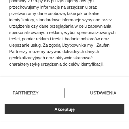
podmioty z Grupy KB.pl uzyskujemy dostęp i
przechowujemy informacje na urządzeniu oraz
przetwarzamy dane osobowe, takie jak unikalne
identyfikatory, standardowe informacje wysyłane przez
urządzenie czy dane przeglądania w celu zapewniania
spersonalizowanych reklam, wybór spersonalizowanych
treści, pomiar reklam i treści, badanie odbiorców oraz
ulepszanie usług. Za zgodą Użytkownika my i Zaufani
Partnerzy możemy używać dokładnych danych
geolokalizacyjnych oraz aktywnie skanować
charakterystykę urządzenia do celów identyfikacji.
Ponieważ cenimy Twoją prywatność, prosimy o zgodę na
Zwabił ją do auta podstępem, a
korzystanie z tych technologii poprzez kliknięcie
„Akceptuję”. Zgoda jest dobrowolna i zawsze możesz ją
potem postawił potworne
zmienić/wycofać klikając przycisk ustawień prywatności
ultimatum. Kulisy tragedii, która
PARTNERZY
USTAWIENIA
znajdujący się w lewym dolnym rogu strony. Niektóre
wstrząsnęła Polską
rodzaje przetwarzania danych nie wymagają zgody
użytkownika, ale masz prawo sprzeciwić się takiemu
Akceptuję
przetwarzaniu. Preferencje będą miały zastosowania tylko
na tej witrynie.