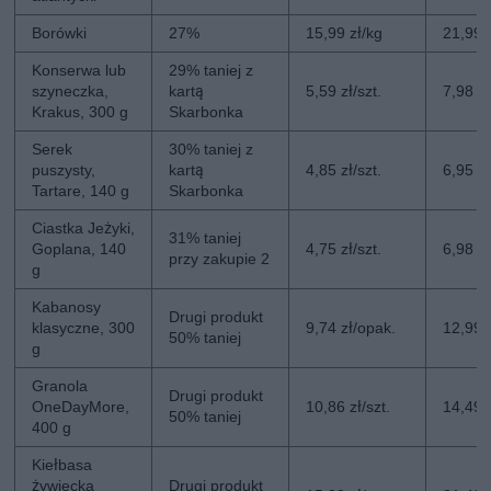
Borówki
27%
15,99 zł/kg
21,99 
Konserwa lub
29% taniej z
szyneczka,
kartą
5,59 zł/szt.
7,98 zł
Krakus, 300 g
Skarbonka
Serek
30% taniej z
puszysty,
kartą
4,85 zł/szt.
6,95 zł
Tartare, 140 g
Skarbonka
Ciastka Jeżyki,
31% taniej
Goplana, 140
4,75 zł/szt.
6,98 zł
przy zakupie 2
g
Kabanosy
Drugi produkt
klasyczne, 300
9,74 zł/opak.
12,99 
50% taniej
g
Granola
Drugi produkt
OneDayMore,
10,86 zł/szt.
14,49 z
50% taniej
400 g
Kiełbasa
żywiecka
Drugi produkt