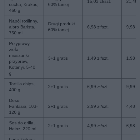
15,03 zł/szt.
21,48 z
sucha, Krakus,
60% taniej
460 g
Napój roślinny,
Drugi produkt
alpro Barista,
6,98 zł/szt.
9,98 zł
60% taniej
750 ml
Przyprawy,
zioła,
mieszanki
3+1 gratis
1,49 zł/szt.
1,98 zł
przypraw,
Kotanyi, 5-40
g
Tortilla chips,
2+1 gratis
6,99 zł/szt.
9,99 zł
400 g
Deser
Fantasia, 103-
2+1 gratis
2,99 zł/szt.
4,48 zł
120 g
Sos do grilla,
2+1 gratis
4,99 zł/szt.
6,98 zł
Heinz, 220 ml
Lody Zielona