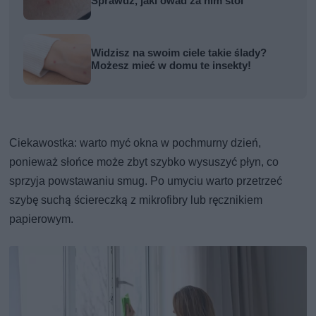
Sprawdź, jaki owad za nim stoi
Widzisz na swoim ciele takie ślady?
Możesz mieć w domu te insekty!
Ciekawostka: warto myć okna w pochmurny dzień,
ponieważ słońce może zbyt szybko wysuszyć płyn, co
sprzyja powstawaniu smug. Po umyciu warto przetrzeć
szybę suchą ściereczką z mikrofibry lub ręcznikiem
papierowym.