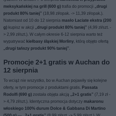
meksykańskiej na grill (600 g)
trafia do promocji
„drugi
produkt 80% taniej”
(18,98 zł/opak. -> 11,39 zł/opak.).
Natomiast od 10 do 12 sierpnia
masło Łaciate ekstra (200
g)
kupisz w akcji
„drugi produkt 80% taniej”
(4,99 zł/szt. -
> 2,99 zł/szt.). W całym okresie 6-12 sierpnia warto też
wypatrywać
kiełbasy śląskiej Morliny
, którą objęto ofertą
„drugi tańszy produkt 90% taniej”
.
Promocje 2+1 gratis w Auchan do
12 sierpnia
To wciąż nie wszystko, bo w Auchan pojawiły się kolejne
oferty, w tym promocje z produktami gratis.
Passata
Rodolfi (690 g)
została objęta akcją
„2+1 gratis”
(7,19 zł -
> 4,79 zł/szt.). Identyczna promocja dotyczy
makaronu
włoskiego 100% durum Dolce & Gabbana Di Martino
(500 g)
—
„2+1 gratis”
(8,99 zł/szt. -> 5,99 zł/szt.). W