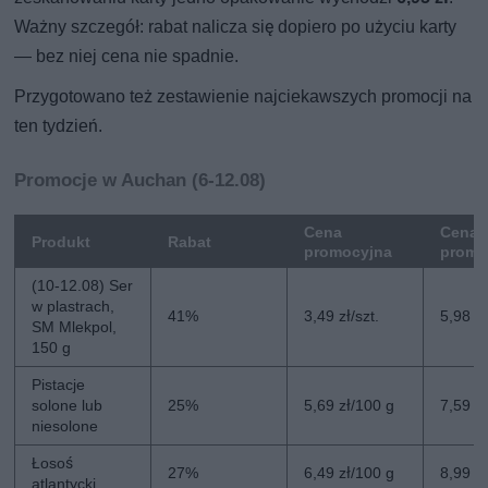
Ważny szczegół: rabat nalicza się dopiero po użyciu karty
— bez niej cena nie spadnie.
Przygotowano też zestawienie najciekawszych promocji na
ten tydzień.
Promocje w Auchan (6-12.08)
Cena
Cena 
Produkt
Rabat
promocyjna
promo
(10-12.08) Ser
w plastrach,
41%
3,49 zł/szt.
5,98 zł
SM Mlekpol,
150 g
Pistacje
solone lub
25%
5,69 zł/100 g
7,59 z
niesolone
Łosoś
27%
6,49 zł/100 g
8,99 z
atlantycki