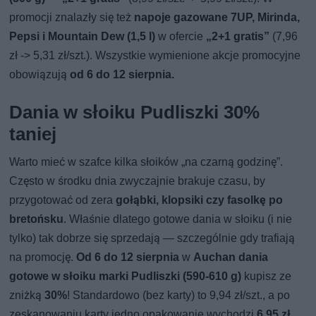
promocji znalazły się też
napoje gazowane 7UP, Mirinda,
Pepsi i Mountain Dew (1,5 l)
w ofercie
„2+1 gratis”
(7,96
zł -> 5,31 zł/szt.). Wszystkie wymienione akcje promocyjne
obowiązują
od 6 do 12 sierpnia.
Dania w słoiku Pudliszki 30%
taniej
Warto mieć w szafce kilka słoików „na czarną godzinę”.
Często w środku dnia zwyczajnie brakuje czasu, by
przygotować od zera
gołąbki, klopsiki czy fasolkę po
bretońsku
. Właśnie dlatego gotowe dania w słoiku (i nie
tylko) tak dobrze się sprzedają — szczególnie gdy trafiają
na promocję.
Od 6 do 12 sierpnia
w
Auchan dania
gotowe w słoiku marki Pudliszki (590-610 g)
kupisz ze
zniżką
30%
! Standardowo (bez karty) to 9,94 zł/szt., a po
zeskanowaniu karty jedno opakowanie wychodzi
6,95 zł
.