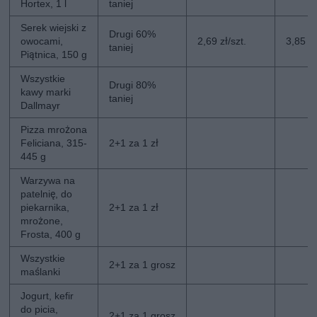
Hortex, 1 l
taniej
Serek wiejski z
Drugi 60%
owocami,
2,69 zł/szt.
3,85 zł
taniej
Piątnica, 150 g
Wszystkie
Drugi 80%
kawy marki
taniej
Dallmayr
Pizza mrożona
Feliciana, 315-
2+1 za 1 zł
445 g
Warzywa na
patelnię, do
piekarnika,
2+1 za 1 zł
mrożone,
Frosta, 400 g
Wszystkie
2+1 za 1 grosz
maślanki
Jogurt, kefir
do picia,
2+1 za 1 grosz