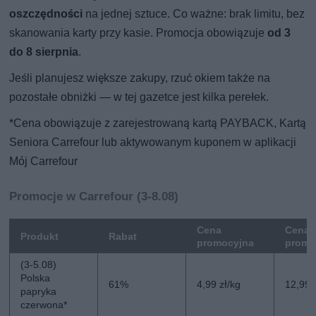
oszczędności
na jednej sztuce. Co ważne: brak limitu, bez
skanowania karty przy kasie. Promocja obowiązuje
od 3
do 8 sierpnia
.
Jeśli planujesz większe zakupy, rzuć okiem także na
pozostałe obniżki — w tej gazetce jest kilka perełek.
*Cena obowiązuje z zarejestrowaną kartą PAYBACK, Kartą
Seniora Carrefour lub aktywowanym kuponem w aplikacji
Mój Carrefour
Promocje w Carrefour (3-8.08)
Cena
Cena 
Produkt
Rabat
promocyjna
promo
(3-5.08)
Polska
61%
4,99 zł/kg
12,99 
papryka
czerwona*