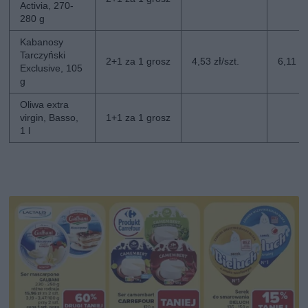
Activia, 270-
280 g
Kabanosy
Tarczyński
2+1 za 1 grosz
4,53 zł/szt.
6,11 zł
Exclusive, 105
g
Oliwa extra
virgin, Basso,
1+1 za 1 grosz
1 l