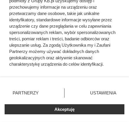
podmioty z Grupy KB.pl uzyskujemy dostęp i
przechowujemy informacje na urządzeniu oraz
przetwarzamy dane osobowe, takie jak unikalne
identyfikatory, standardowe informacje wysyłane przez
urządzenie czy dane przeglądania w celu zapewniania
spersonalizowanych reklam, wybór spersonalizowanych
treści, pomiar reklam i treści, badanie odbiorców oraz
ulepszanie usług. Za zgodą Użytkownika my i Zaufani
Najemca nie płacił i nie chciał
Partnerzy możemy używać dokładnych danych
geolokalizacyjnych oraz aktywnie skanować
opuścić mieszkania. Właścicielka
charakterystykę urządzenia do celów identyfikacji.
zrobiła coś genialnego!
Ponieważ cenimy Twoją prywatność, prosimy o zgodę na
korzystanie z tych technologii poprzez kliknięcie
„Akceptuję”. Zgoda jest dobrowolna i zawsze możesz ją
zmienić/wycofać klikając przycisk ustawień prywatności
PARTNERZY
USTAWIENIA
znajdujący się w lewym dolnym rogu strony. Niektóre
rodzaje przetwarzania danych nie wymagają zgody
użytkownika, ale masz prawo sprzeciwić się takiemu
Akceptuję
przetwarzaniu. Preferencje będą miały zastosowania tylko
na tej witrynie.