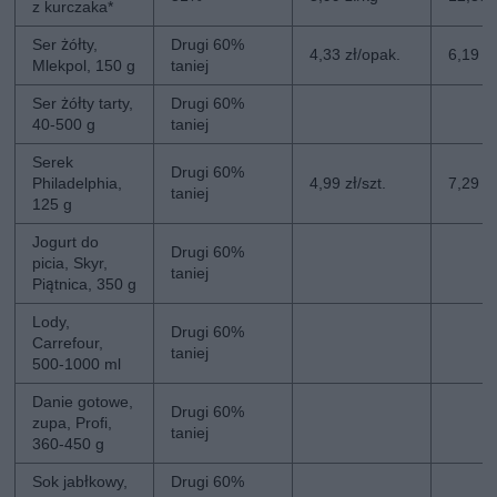
z kurczaka*
Ser żółty,
Drugi 60%
4,33 zł/opak.
6,19 z
Mlekpol, 150 g
taniej
Ser żółty tarty,
Drugi 60%
40-500 g
taniej
Serek
Drugi 60%
Philadelphia,
4,99 zł/szt.
7,29 zł
taniej
125 g
Jogurt do
Drugi 60%
picia, Skyr,
taniej
Piątnica, 350 g
Lody,
Drugi 60%
Carrefour,
taniej
500-1000 ml
Danie gotowe,
Drugi 60%
zupa, Profi,
taniej
360-450 g
Sok jabłkowy,
Drugi 60%