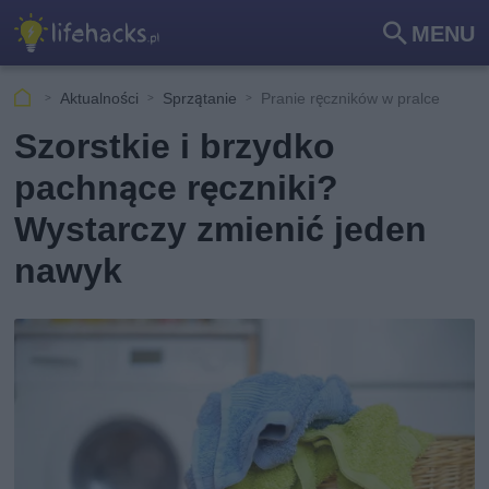
MENU
Szu
kaj
Aktualności
Sprzątanie
Pranie ręczników w pralce
Szorstkie i brzydko
pachnące ręczniki?
Wystarczy zmienić jeden
nawyk