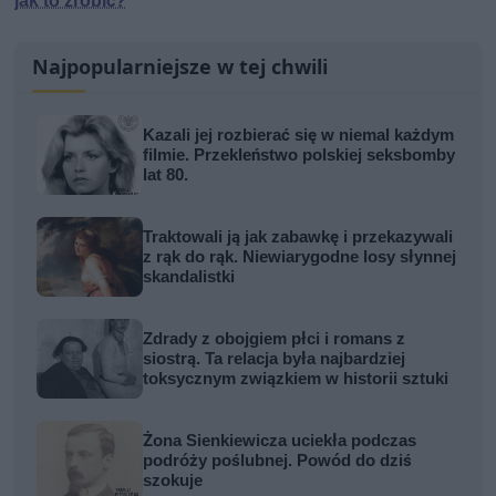
jak to zrobić?
Najpopularniejsze w tej chwili
Kazali jej rozbierać się w niemal każdym
filmie. Przekleństwo polskiej seksbomby
lat 80.
Traktowali ją jak zabawkę i przekazywali
z rąk do rąk. Niewiarygodne losy słynnej
skandalistki
Zdrady z obojgiem płci i romans z
siostrą. Ta relacja była najbardziej
toksycznym związkiem w historii sztuki
Żona Sienkiewicza uciekła podczas
podróży poślubnej. Powód do dziś
szokuje