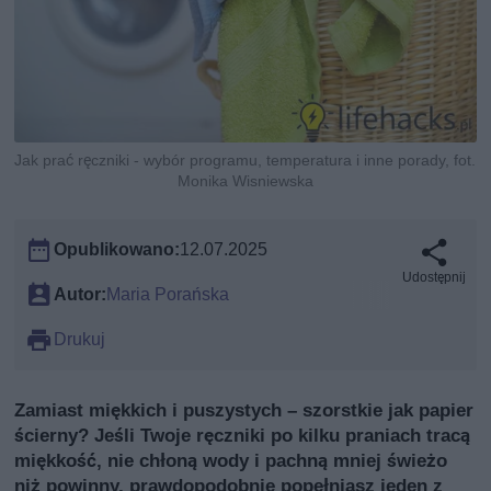
Jak prać ręczniki - wybór programu, temperatura i inne porady, fot.
Monika Wisniewska
Opublikowano:
12.07.2025
Udostępnij
Autor:
Maria Porańska
Drukuj
Zamiast miękkich i puszystych – szorstkie jak papier
ścierny? Jeśli Twoje ręczniki po kilku praniach tracą
miękkość, nie chłoną wody i pachną mniej świeżo
niż powinny, prawdopodobnie popełniasz jeden z