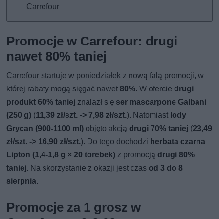
Carrefour
Promocje w Carrefour: drugi
nawet 80% taniej
Carrefour startuje w poniedziałek z nową falą promocji, w
której rabaty mogą sięgać nawet
80%
. W ofercie
drugi
produkt 60% taniej
znalazł się
ser mascarpone Galbani
(250 g)
(
11,39 zł/szt. -> 7,98 zł/szt.
). Natomiast
lody
Grycan (900-1100 ml)
objęto akcją
drugi 70% taniej
(
23,49
zł/szt. -> 16,90 zł/szt.
). Do tego dochodzi
herbata czarna
Lipton (1,4-1,8 g × 20 torebek)
z promocją
drugi 80%
taniej
. Na skorzystanie z okazji jest czas
od 3 do 8
sierpnia
.
Promocje za 1 grosz w