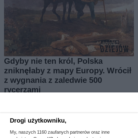
Gdyby nie ten król, Polska
zniknęłaby z mapy Europy. Wrócił
z wygnania z zaledwie 500
rycerzami
Drogi użytkowniku,
My, naszych 1160 zaufanych partnerów oraz inne