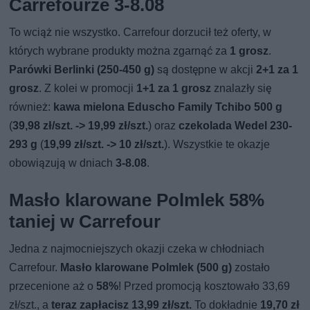
Carrefourze 3-8.08
To wciąż nie wszystko. Carrefour dorzucił też oferty, w
których wybrane produkty można zgarnąć za
1 grosz
.
Parówki Berlinki (250-450 g)
są dostępne w akcji
2+1 za 1
grosz
. Z kolei w promocji
1+1 za 1 grosz
znalazły się
również:
kawa mielona Eduscho Family Tchibo 500 g
(
39,98 zł/szt. -> 19,99 zł/szt.
) oraz
czekolada Wedel 230-
293 g
(
19,99 zł/szt. -> 10 zł/szt.
). Wszystkie te okazje
obowiązują w dniach
3-8.08
.
Masło klarowane Polmlek 58%
taniej w Carrefour
Jedna z najmocniejszych okazji czeka w chłodniach
Carrefour.
Masło klarowane Polmlek (500 g)
zostało
przecenione aż o
58%
! Przed promocją kosztowało 33,69
zł/szt., a
teraz zapłacisz 13,99 zł/szt.
To dokładnie
19,70 zł