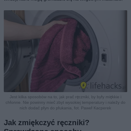
Jest kilka sposobów na to, jak prać ręczniki, by były miękkie i
chłonne. Nie powinny mieć zbyt wysokiej temperatury i należy do
nich dodać płyn do płukania, fot. Paweł Kacperek
Jak zmiękczyć ręczniki?