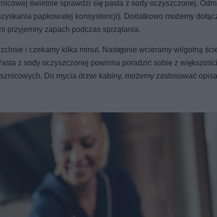
znicowej świetnie sprawdzi się pasta z sody oczyszczonej. Od
 uzyskania papkowatej konsystencji). Dodatkowo możemy dołącz
wni przyjemny zapach podczas sprzątania.
chnie i czekamy kilka minut. Następnie wcieramy wilgotną ści
Pasta z sody oczyszczonej powinna poradzić sobie z większośc
sznicowych. Do mycia drzwi kabiny, możemy zastosować opis