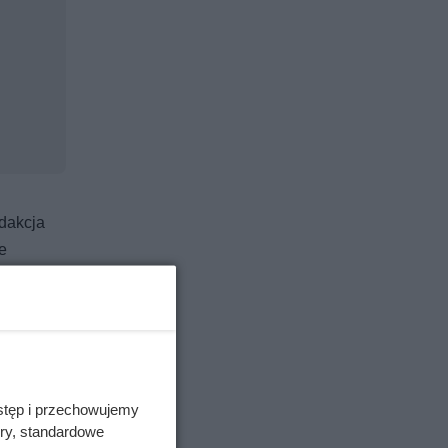
edakcja
e
nia, a na
u łatwo
 uniknąć
stęp i przechowujemy
ory, standardowe