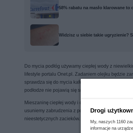
58% rabatu na masło klarowane to d
Widzisz u siebie takie ugryzienie? S
Do mycia podłóg używamy ciepłej wody z niewielkim
lifestyle portalu Onet.pl. Zadaniem olejku będzie
sprawdza się do mycia kafelków i podłóg drewnian
podłodze nie pojawią się smugi.
Mieszaninę ciepłej wody i octu możemy też zastoso
Drogi użytkown
usuniemy zabrudzenia z powierzchni szyb i luster.
nieestetycznych zacieków.
Tutaj
znajdziesz więcej 
My, naszych 1160 zau
informacje na urządze