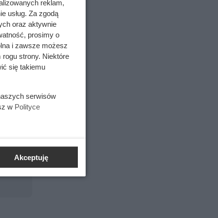
alizowanych reklam,
ie usług. Za zgodą
ych oraz aktywnie
siadają
watność, prosimy o
wodą
wolna i zawsze możesz
 rogu strony. Niektóre
ić się takiemu
 naszych serwisów
esz w
Polityce
Akceptuję