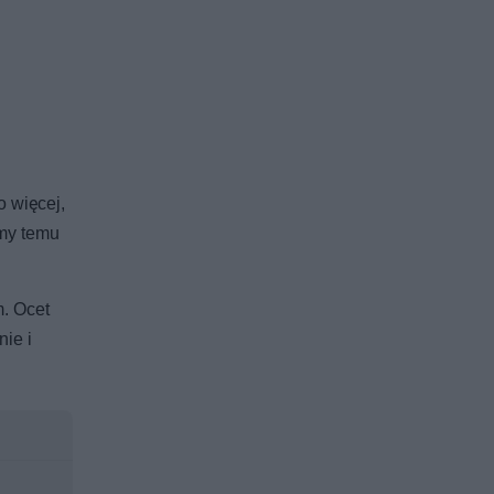
 więcej,
emy temu
m. Ocet
ie i