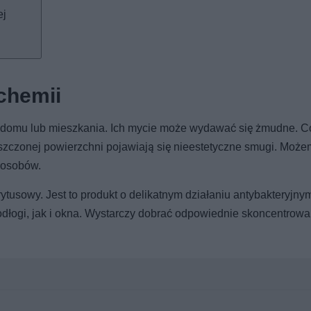
ej
 chemii
 domu lub mieszkania. Ich mycie może wydawać się żmudne. Co
yszczonej powierzchni pojawiają się nieestetyczne smugi. Moż
posobów.
tusowy. Jest to produkt o delikatnym działaniu antybakteryjny
ogi, jak i okna. Wystarczy dobrać odpowiednie skoncentrowan