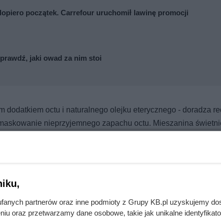
opiero początek. Carrefour uruchomił lawinę promocji
prawdź, jaki owad za nim stoi
 dodatkiem octu i naturalnego olejku eterycznego - doradza r
 zamaskowanie nieprzyjemnego zapachu octu. Mieszanina świetni
ych. Dzięki dodatkowi octu, usuniemy powierzchniowe zabrudze
wać do mycia okien. Wystarczy kilka łyżeczek octu. Dzięki niem
iku,
 Po umyciu, dokładnie wycieramy powierzchnie, co pozwoli nam
informacji o sposobach mycia okien.
fanych partnerów oraz inne podmioty z Grupy KB.pl uzyskujemy do
niu oraz przetwarzamy dane osobowe, takie jak unikalne identyfikat