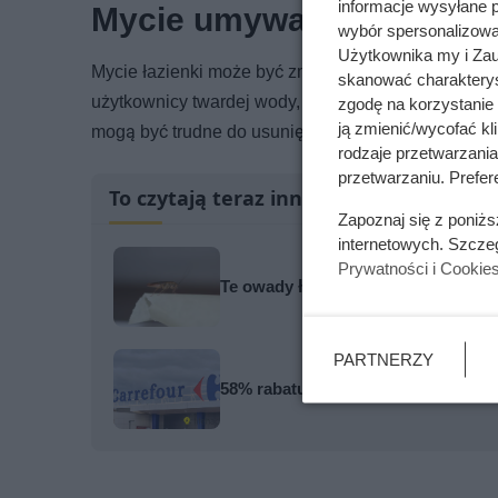
informacje wysyłane 
Mycie umywalki, wanny i 
wybór spersonalizowan
Użytkownika my i Zau
Mycie łazienki może być zmorą dla osób, które ch
skanować charakterys
użytkownicy twardej wody, która powoduje liczne, 
zgodę na korzystanie 
ją zmienić/wycofać kl
mogą być trudne do usunięcia.
rodzaje przetwarzani
przetwarzaniu. Prefere
To czytają teraz inni
Zapoznaj się z poniż
internetowych. Szcze
Prywatności i Cookie
Te owady łatwo pomylić z prusakami
PARTNERZY
58% rabatu na masło klarowane to d