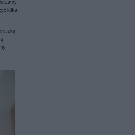
mierzamy
yć kilka
ereczką.
ią
any