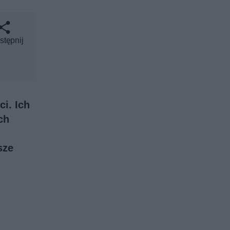
stępnij
i. Ich
ch
sze