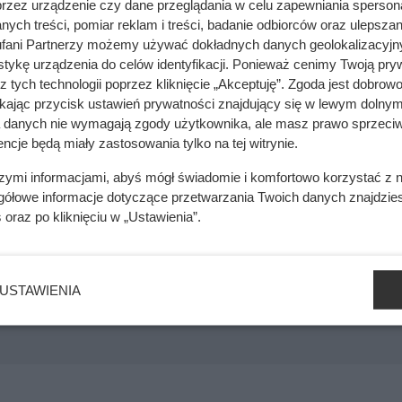
przez urządzenie czy dane przeglądania w celu zapewniania sperson
kabiny prysznicowej
ych treści, pomiar reklam i treści, badanie odbiorców oraz ulepszan
fani Partnerzy możemy używać dokładnych danych geolokalizacyjn
cą dbać o nienaganną czystość w domu. Szczególny problem po
tykę urządzenia do celów identyfikacji. Ponieważ cenimy Twoją pry
nieestetyczne zacieki i osad kamienia. Ślady wywołane twardą 
z tych technologii poprzez kliknięcie „Akceptuję”. Zgoda jest dobro
ikając przycisk ustawień prywatności znajdujący się w lewym dolnym
a danych nie wymagają zgody użytkownika, ale masz prawo sprzeciw
ncje będą miały zastosowania tylko na tej witrynie.
szymi informacjami, abyś mógł świadomie i komfortowo korzystać z
gółowe informacje dotyczące przetwarzania Twoich danych znajdzi
s
oraz po kliknięciu w „Ustawienia”.
 - rozpoznaj je i zwalczaj skutecznie
USTAWIENIA
opiero początek. Carrefour uruchomił lawinę promocji