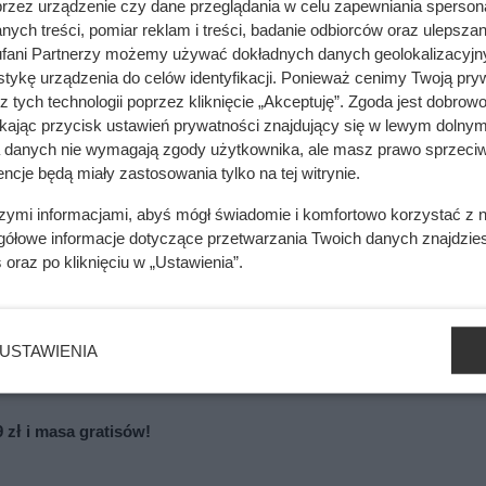
 w miasto!
przez urządzenie czy dane przeglądania w celu zapewniania sperson
ych treści, pomiar reklam i treści, badanie odbiorców oraz ulepszan
fani Partnerzy możemy używać dokładnych danych geolokalizacyjn
czy trzymać się tej instrukcji
tykę urządzenia do celów identyfikacji. Ponieważ cenimy Twoją pry
z tych technologii poprzez kliknięcie „Akceptuję”. Zgoda jest dobro
ikając przycisk ustawień prywatności znajdujący się w lewym dolnym
do tkanin?
a danych nie wymagają zgody użytkownika, ale masz prawo sprzeciw
ncje będą miały zastosowania tylko na tej witrynie.
bluzkę do barwnika, upewnij się, że dana tkanina w ogóle nada
szymi informacjami, abyś mógł świadomie i komfortowo korzystać z
ej dokładnie wyprane. Nawet nowy biały t-shirt może zawierać 
gółowe informacje dotyczące przetwarzania Twoich danych znajdzi
oloryzacji. Farbowanie można przeprowadzić na kilka sposobów,
s
oraz po kliknięciu w „Ustawienia”.
USTAWIENIA
 zł i masa gratisów!