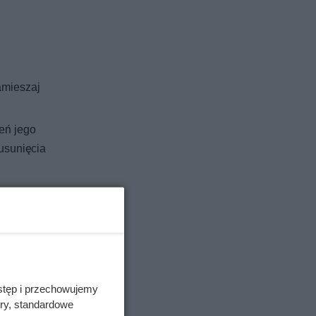
amieszaj
eń jego
usunięcia
ntu, aż
ą.
stęp i przechowujemy
ylko
ory, standardowe