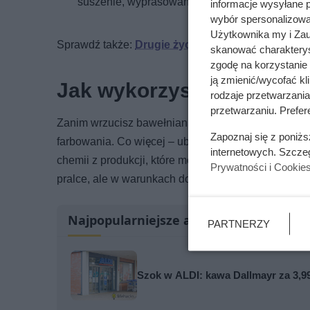
suszenie, wyprasowanie spodni i można ruszać
informacje wysyłane 
wybór spersonalizowan
Użytkownika my i Zau
Sprawdź także:
Drugie życie starych ubrań! Wystra
skanować charakterys
zgodę na korzystanie 
ją zmienić/wycofać kl
Jak wykorzystać barwnik 
rodzaje przetwarzani
przetwarzaniu. Prefere
Zanim wrzucisz bawełnianą, lnianą czy poliestrową 
Zapoznaj się z poniż
farbowania. Co więcej – ubrania muszą być wcześni
internetowych. Szcze
chemii z produkcji, które mogą wpłynąć na efekt k
Prywatności i Cookie
pralce, ale w warunkach domowych potrzebujesz:
Najpopularniejsze artykuły
PARTNERZY
Szok w ALDI: kawa Dallmayr za 3,99