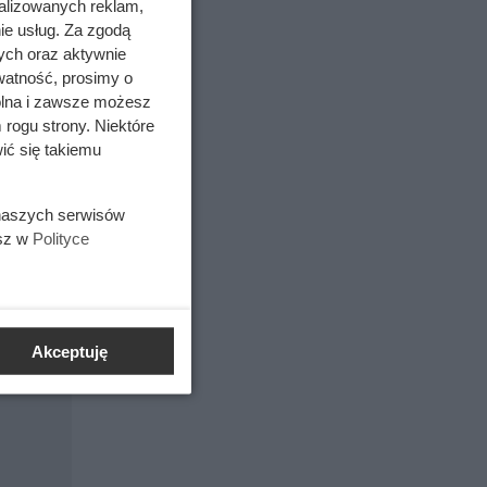
alizowanych reklam,
ie usług. Za zgodą
ych oraz aktywnie
watność, prosimy o
wolna i zawsze możesz
 rogu strony. Niektóre
ić się takiemu
je się do
 naszych serwisów
resztki
esz w
Polityce
 np. w
Akceptuję