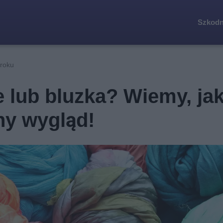
Szkodn
kroku
 lub bluzka? Wiemy, ja
ny wygląd!