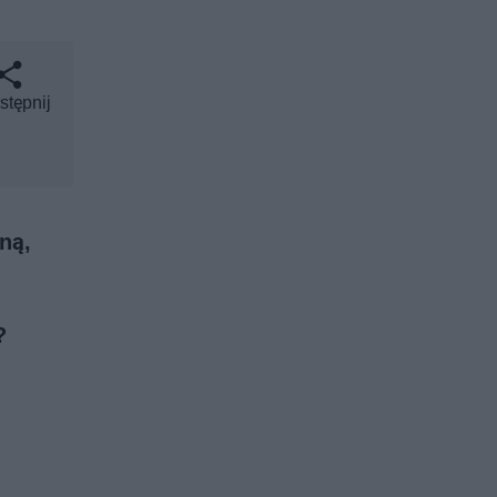
stępnij
ną,
?