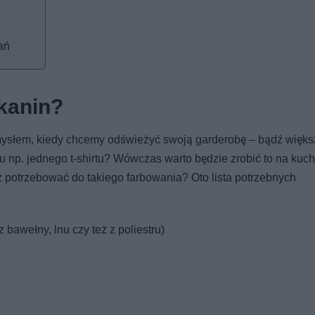
ań
kanin?
ysłem, kiedy chcemy odświeżyć swoją garderobę – bądź większ
u np. jednego t-shirtu? Wówczas warto będzie zrobić to na kuc
 potrzebować do takiego farbowania? Oto lista potrzebnych
bawełny, lnu czy też z poliestru)