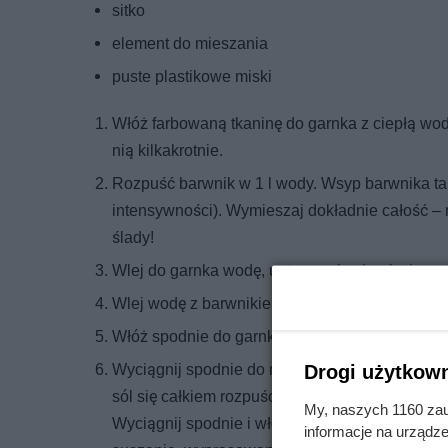
sitko
element do mieszania
puste plastikowe miski
Włóż farbowaną tkaninę do garnka z ciepłą wod
nią kilkakrotnie.
Rozpuść barwnik w 1 l wody. Wsyp barwnika tak
intensywności). Wymieszaj dokładnie całość – 
ślady!
Wlej do garnka wodę, ustaw na kuchenkę i zago
Wlej wodę z barwnikiem do wody, która się gotu
Włóż spodnie do garnka i powoli je w nim rozpro
Wyciągnij spodnie do miski, która będzie pust
Drogi użytkown
sól się całkiem rozpuści. Włóż spodnie i zamies
My, naszych 1160 zau
Wyciągnij spodnie i włóż do miski z zimną wod
informacje na urządze