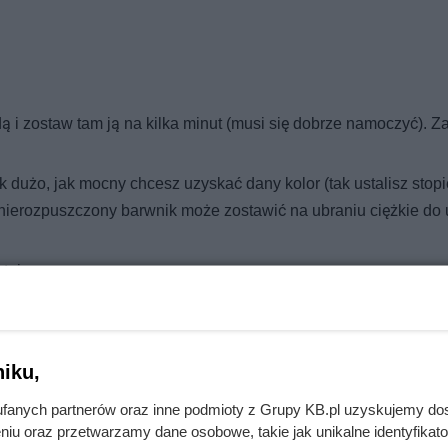
ą i zostaw tam ją na kilka minut (musi się dobrze namoczyć). Z
 dużo, jak mocny chcesz uzyskać dany kolor (tak ustalisz stopi
nierozpuszczony barwnik może zostawić na ubraniu ciężkie do 
tuj.
je (możesz przelać przez sitko). Zamieszaj.
stuj. Mieszaj równomiernie, gotując przez ok. pół godziny.
a. Wsyp do garnka jedną garść wody / 1 l wody. Mieszaj do mome
iku,
zaj ponownie. Gotuj kolejne pół godziny, stale obracając tkanin
fanych partnerów oraz inne podmioty z Grupy KB.pl uzyskujemy do
ą – płucz do momentu, aż woda będzie czysta. Pozostanie już t
niu oraz przetwarzamy dane osobowe, takie jak unikalne identyfikat