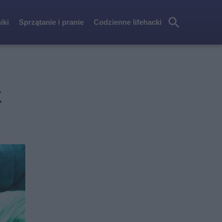
iki
Sprzątanie i pranie
Codzienne lifehacki
Szu
kaj
k