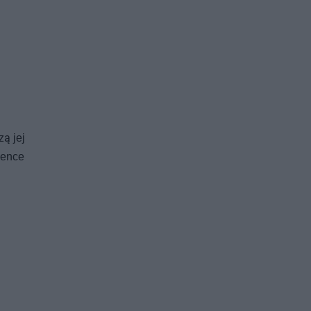
ą jej
hence