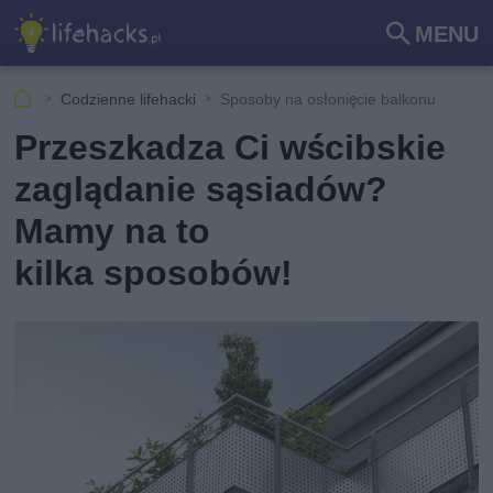
MENU
Szu
kaj
Codzienne lifehacki
Sposoby na osłonięcie balkonu
Przeszkadza Ci wścibskie
zaglądanie sąsiadów?
Mamy na to
kilka sposobów!