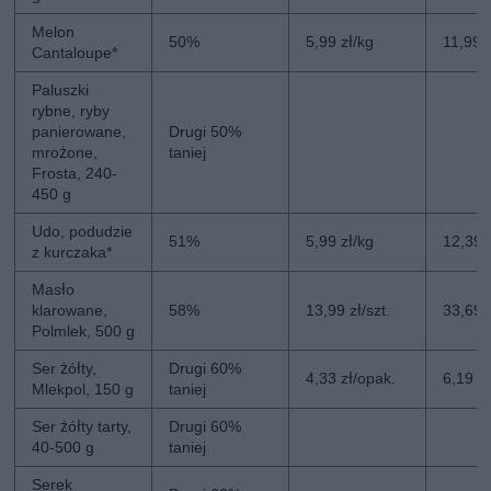
Melon
50%
5,99 zł/kg
11,99 
Cantaloupe*
Paluszki
rybne, ryby
panierowane,
Drugi 50%
mrożone,
taniej
Frosta, 240-
450 g
Udo, podudzie
51%
5,99 zł/kg
12,39 
z kurczaka*
Masło
klarowane,
58%
13,99 zł/szt.
33,69 z
Polmlek, 500 g
Ser żółty,
Drugi 60%
4,33 zł/opak.
6,19 z
Mlekpol, 150 g
taniej
Ser żółty tarty,
Drugi 60%
40-500 g
taniej
Serek