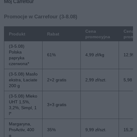
Mój Carrefour
Promocje w Carrefour (3-8.08)
Cena
Cena 
Produkt
Rabat
promocyjna
promo
(3-5.08)
Polska
61%
4,99 zł/kg
12,99 
papryka
czerwona*
(3-5.08) Masło
ekstra, Łaciate
2+2 gratis
2,99 zł/szt.
5,98 zł
200 g
(3-5.08) Mleko
UHT 1,5%,
3+3 gratis
3,2%, Simpl, 1
l*
Margaryna,
ProActiv, 400
35%
9,99 zł/szt.
15,39 z
g