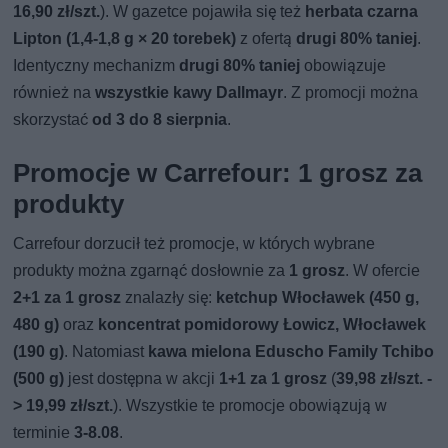
16,90 zł/szt.
). W gazetce pojawiła się też
herbata czarna
Lipton (1,4-1,8 g × 20 torebek)
z ofertą
drugi 80% taniej
.
Identyczny mechanizm
drugi 80% taniej
obowiązuje
również na
wszystkie kawy Dallmayr
. Z promocji można
skorzystać
od 3 do 8 sierpnia
.
Promocje w Carrefour: 1 grosz za
produkty
Carrefour dorzucił też promocje, w których wybrane
produkty można zgarnąć dosłownie za
1 grosz
. W ofercie
2+1 za 1 grosz
znalazły się:
ketchup Włocławek (450 g,
480 g)
oraz
koncentrat pomidorowy Łowicz, Włocławek
(190 g)
. Natomiast
kawa mielona Eduscho Family Tchibo
(500 g)
jest dostępna w akcji
1+1 za 1 grosz
(
39,98 zł/szt. -
> 19,99 zł/szt.
). Wszystkie te promocje obowiązują w
terminie
3-8.08
.