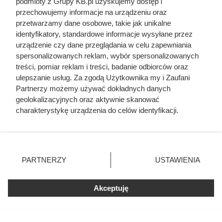
podmioty z Grupy KB.pl uzyskujemy dostęp i
przechowujemy informacje na urządzeniu oraz
przetwarzamy dane osobowe, takie jak unikalne
identyfikatory, standardowe informacje wysyłane przez
urządzenie czy dane przeglądania w celu zapewniania
spersonalizowanych reklam, wybór spersonalizowanych
treści, pomiar reklam i treści, badanie odbiorców oraz
ulepszanie usług. Za zgodą Użytkownika my i Zaufani
Partnerzy możemy używać dokładnych danych
geolokalizacyjnych oraz aktywnie skanować
charakterystykę urządzenia do celów identyfikacji.
Ponieważ cenimy Twoją prywatność, prosimy o zgodę na
korzystanie z tych technologii poprzez kliknięcie
Polacy masowo rezygnują z kostki
„Akceptuję”. Zgoda jest dobrowolna i zawsze możesz ją
brukowej. Teraz króluje to
zmienić/wycofać klikając przycisk ustawień prywatności
PARTNERZY
USTAWIENIA
znajdujący się w lewym dolnym rogu strony. Niektóre
rozwiązanie
rodzaje przetwarzania danych nie wymagają zgody
użytkownika, ale masz prawo sprzeciwić się takiemu
Akceptuję
przetwarzaniu. Preferencje będą miały zastosowania tylko
na tej witrynie.