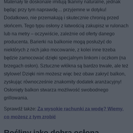
Materiały te doskonale imitują tkaniny naturalne, jednak
będąc przy tym naprawdę… przyjemne w dotyku!
Dodatkowo, nie przemakają i skutecznie chronią przed
słońcem. Tego typu osłony z łatwością zakupisz w rulonach
lub na metry – oczywiście, zależnie od oferty danego
producenta. Barierki na balkonie mogą posłużyć do
niektórych z nich jako mocowanie, z kolei inne trzeba
będzie zamocować dzięki specjalnym linkom i oczkom (na
brzegach osłon). Sztuczne włókna są bardzo trwałe, ale też
stylowe! Dzięki nim możesz więc bez obaw zakryć balkon,
zyskując równocześnie znakomity dodatek aranżacyjny!
Osłonięty balkon stwarza możliwość swobodnego
grillowania.
Sprawdź także:
Za wysokie rachunki za wodę? Wiemy,
co możesz z tym zrobić
Rośliny jako dobra osłona