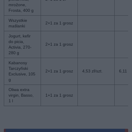
mrożone,
Frosta, 400 g
Wszystkie
2+1 za 1 grosz
maślanki
Jogurt, kefir
do picia,
2+1 za 1 grosz
Activia, 270-
280 g
Kabanosy
Tarczyński
2+1 za 1 grosz
4,53 zł/szt.
6,11 zł
Exclusive, 105
g
Oliwa extra
virgin, Basso,
1+1 za 1 grosz
1 l