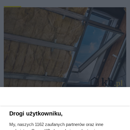
Nie ocieplaj dachu tym
materiałem! Eksperci są zgodni:
to pułapka!
Drogi użytkowniku,
My, naszych 1162 zaufanych partnerów oraz inne