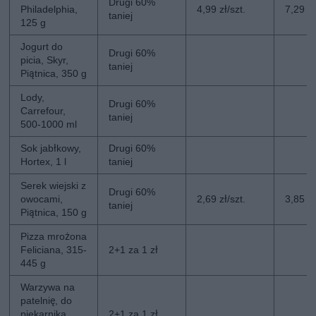
Drugi 60%
Philadelphia,
4,99 zł/szt.
7,29 zł
taniej
125 g
Jogurt do
Drugi 60%
picia, Skyr,
taniej
Piątnica, 350 g
Lody,
Drugi 60%
Carrefour,
taniej
500-1000 ml
Sok jabłkowy,
Drugi 60%
Hortex, 1 l
taniej
Serek wiejski z
Drugi 60%
owocami,
2,69 zł/szt.
3,85 zł
taniej
Piątnica, 150 g
Pizza mrożona
Feliciana, 315-
2+1 za 1 zł
445 g
Warzywa na
patelnię, do
piekarnika,
2+1 za 1 zł