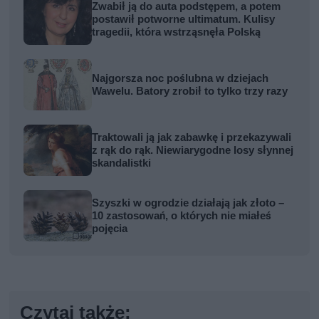
Zwabił ją do auta podstępem, a potem
postawił potworne ultimatum. Kulisy
tragedii, która wstrząsnęła Polską
Najgorsza noc poślubna w dziejach
Wawelu. Batory zrobił to tylko trzy razy
Traktowali ją jak zabawkę i przekazywali
z rąk do rąk. Niewiarygodne losy słynnej
skandalistki
Szyszki w ogrodzie działają jak złoto –
10 zastosowań, o których nie miałeś
pojęcia
Czytaj także: