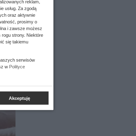
alizowanych reklam,
ie usług. Za zgodą
ych oraz aktywnie
watność, prosimy o
wolna i zawsze możesz
 rogu strony. Niektóre
ić się takiemu
 naszych serwisów
esz w
Polityce
Akceptuję