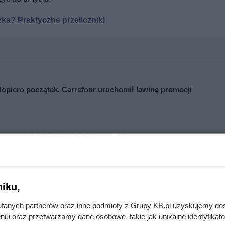
czka? Praktyczne przeliczniki
opiero początek. Carrefour uruchomił lawinę promocji
 za szkodniki i jak się ich pozbyć
iku,
ć zasady dezynfekcji rąk?
fanych partnerów oraz inne podmioty z Grupy KB.pl uzyskujemy do
e trzeba zwrócić na to nieco większą uwagę. Są to m.in.:
niu oraz przetwarzamy dane osobowe, takie jak unikalne identyfikat