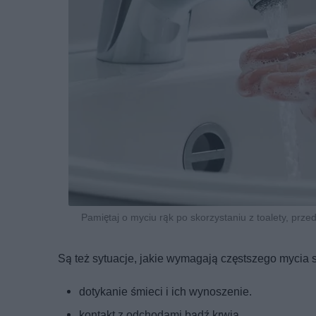
Pamiętaj o myciu rąk po skorzystaniu z toalety, prz
Są też sytuacje, jakie wymagają częstszego mycia 
dotykanie śmieci i ich wynoszenie.
kontakt z odchodami bądź krwią,