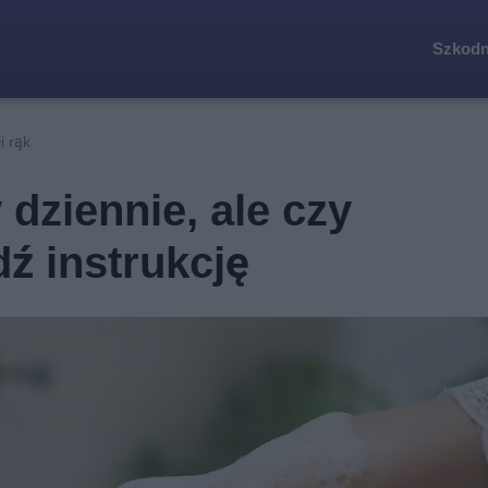
Szkodn
i rąk
 dziennie, ale czy
ź instrukcję