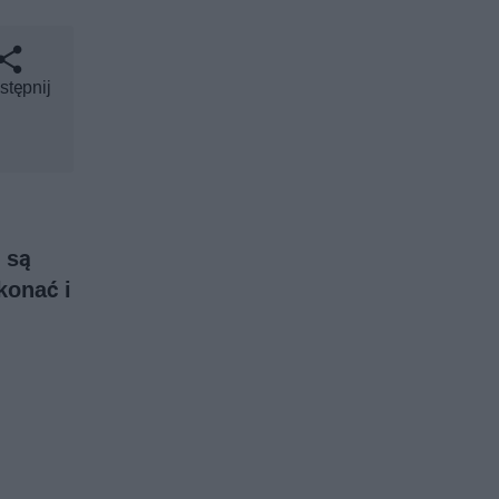
stępnij
 są
konać i