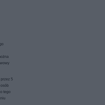
go
można
tawowy
 przez 5
a osób
do tego
aniu