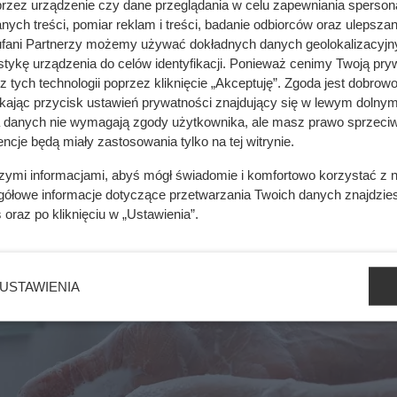
przez urządzenie czy dane przeglądania w celu zapewniania sperson
itd.),
ych treści, pomiar reklam i treści, badanie odbiorców oraz ulepszan
fani Partnerzy możemy używać dokładnych danych geolokalizacyjn
tykę urządzenia do celów identyfikacji. Ponieważ cenimy Twoją pry
z tych technologii poprzez kliknięcie „Akceptuję”. Zgoda jest dobro
ikając przycisk ustawień prywatności znajdujący się w lewym dolnym
a danych nie wymagają zgody użytkownika, ale masz prawo sprzeciw
ncje będą miały zastosowania tylko na tej witrynie.
szymi informacjami, abyś mógł świadomie i komfortowo korzystać z
gółowe informacje dotyczące przetwarzania Twoich danych znajdzi
s
oraz po kliknięciu w „Ustawienia”.
USTAWIENIA