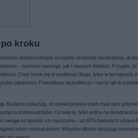
 po kroku
ilionów drobnoustrojów na każdy centymetr kwadratowy, dlate
zdrowia – zarówno naszego, jak i naszych bliskich. Przyjęto, że
 sekund. Choć może się to wydawać długo, tylko w ten sposób 
 ryzyko zakażenia. Prawidłowa dezynfekcja i mycie rąk to pods
gę. Badania pokazują, że ponad połowa osób myje ręce jedynie
sunięcia drobnoustrojów. Co więcej, tylko jedna na dwadzieści
rócić uwagę na sposób ich osuszania – aż 60% badanych używa 
j higienicznym rozwiązaniem. Wilgotne dłonie sprzyjają namnaż
zyć po umyciu.