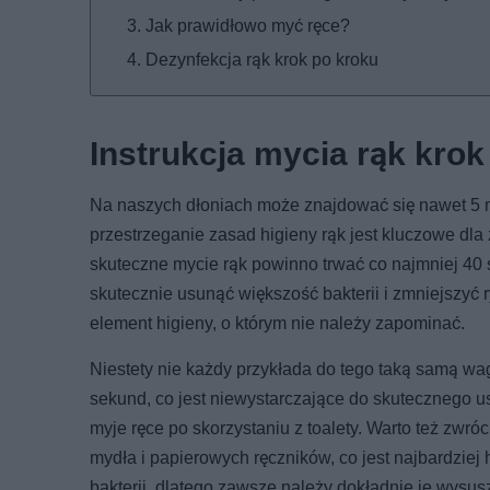
Jak prawidłowo myć ręce?
Dezynfekcja rąk krok po kroku
Instrukcja mycia rąk krok
Na naszych dłoniach może znajdować się nawet 5 m
przestrzeganie zasad higieny rąk jest kluczowe dla 
skuteczne mycie rąk powinno trwać co najmniej 40
skutecznie usunąć większość bakterii i zmniejszyć
element higieny, o którym nie należy zapominać.
Niestety nie każdy przykłada do tego taką samą wa
sekund, co jest niewystarczające do skutecznego u
myje ręce po skorzystaniu z toalety. Warto też zw
mydła i papierowych ręczników, co jest najbardzie
bakterii, dlatego zawsze należy dokładnie je wysus