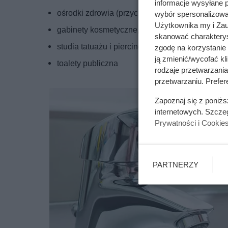
informacje wysyłane 
ośrodki zdrowia (przychodnia, konsylium, szpital 
wybór spersonalizowan
Użytkownika my i Zau
gabinety kosmetyczne,
skanować charakterys
studia tatuażu i piercingu,
zgodę na korzystanie 
ją zmienić/wycofać kl
toalety publiczna
rodzaje przetwarzani
przetwarzaniu. Prefere
Zapoznaj się z poniż
internetowych. Szcze
Prywatności i Cookie
PARTNERZY