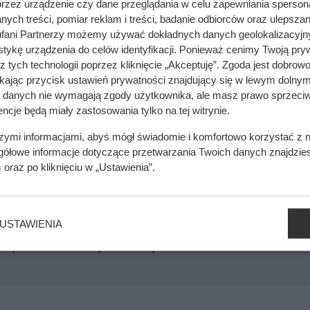
przez urządzenie czy dane przeglądania w celu zapewniania sperson
ych treści, pomiar reklam i treści, badanie odbiorców oraz ulepszan
sobów. Najpopularniejszy jest karp w galarecie. Może być też 
fani Partnerzy możemy używać dokładnych danych geolokalizacyjn
arp zapiekany jest jednak zdrową i smaczną alternatywą. Poni
tykę urządzenia do celów identyfikacji. Ponieważ cenimy Twoją pry
wigilię. Jest to karp z masłem, łatwy i szybki do przyrządzania
z tych technologii poprzez kliknięcie „Akceptuję”. Zgoda jest dobro
ikając przycisk ustawień prywatności znajdujący się w lewym dolnym
a danych nie wymagają zgody użytkownika, ale masz prawo sprzeciw
ncje będą miały zastosowania tylko na tej witrynie.
szymi informacjami, abyś mógł świadomie i komfortowo korzystać z
gółowe informacje dotyczące przetwarzania Twoich danych znajdzi
s
oraz po kliknięciu w „Ustawienia”.
? Możesz mieć w domu te insekty!
USTAWIENIA
ię ślad? To może być efekt ukąszenia!