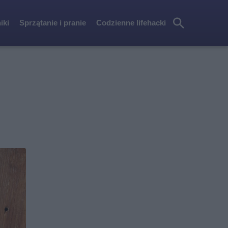
iki
Sprzątanie i pranie
Codzienne lifehacki
Szu
kaj