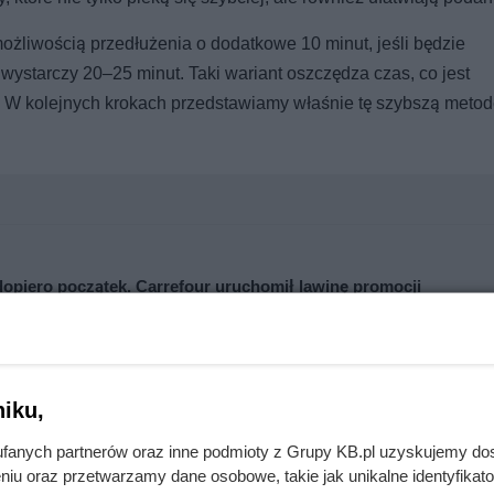
możliwością przedłużenia o dodatkowe 10 minut, jeśli będzie
wystarczy 20–25 minut. Taki wariant oszczędza czas, co jest
. W kolejnych krokach przedstawiamy właśnie tę szybszą metod
opiero początek. Carrefour uruchomił lawinę promocji
przepisy, które zachwycą każdego
iku,
fanych partnerów oraz inne podmioty z Grupy KB.pl uzyskujemy do
pia wigilijnego
niu oraz przetwarzamy dane osobowe, takie jak unikalne identyfikat