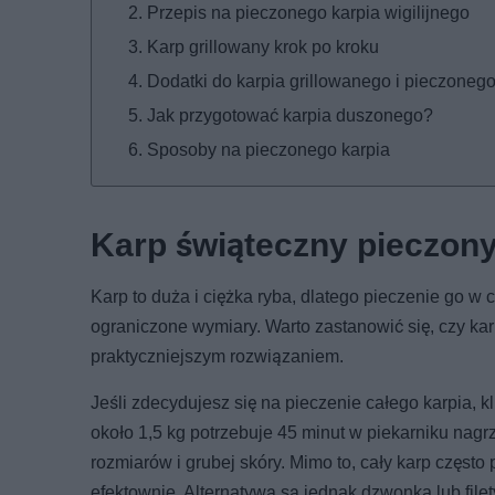
Przepis na pieczonego karpia wigilijnego
Karp grillowany krok po kroku
Dodatki do karpia grillowanego i pieczoneg
Jak przygotować karpia duszonego?
Sposoby na pieczonego karpia
Karp świąteczny pieczony
Karp to duża i ciężka ryba, dlatego pieczenie go w
ograniczone wymiary. Warto zastanowić się, czy karp
praktyczniejszym rozwiązaniem.
Jeśli zdecydujesz się na pieczenie całego karpia,
około 1,5 kg potrzebuje 45 minut w piekarniku nag
rozmiarów i grubej skóry. Mimo to, cały karp częst
efektownie. Alternatywą są jednak dzwonka lub filety