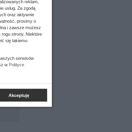
alizowanych reklam,
ie usług. Za zgodą
gotowany,
ych oraz aktywnie
żej
watność, prosimy o
.
wolna i zawsze możesz
 rogu strony. Niektóre
ić się takiemu
 naszych serwisów
esz w
Polityce
Akceptuję