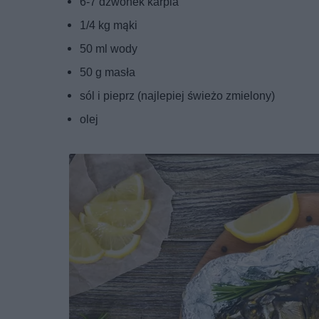
6-7 dzwonek karpia
1/4 kg mąki
50 ml wody
50 g masła
sól i pieprz (najlepiej świeżo zmielony)
olej