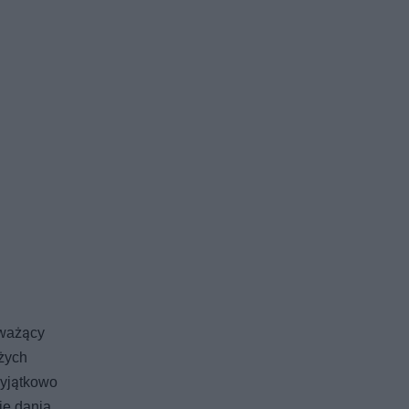
 ważący
użych
wyjątkowo
ie dania.