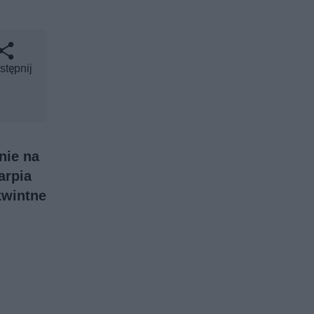
stępnij
nie na
arpia
kwintne