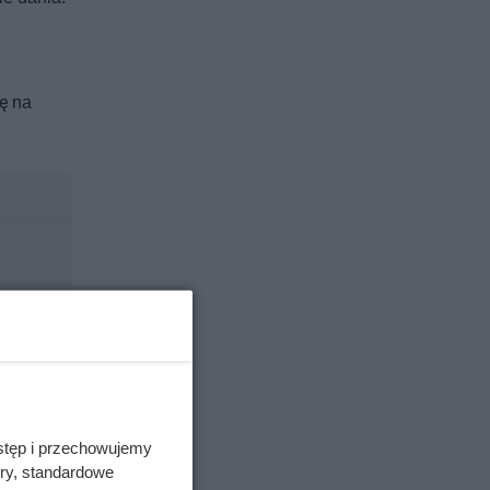
ę na
stęp i przechowujemy
ory, standardowe