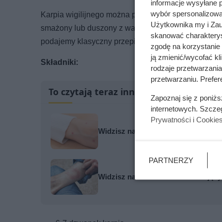
informacje wysyłane 
wybór spersonalizowan
Karpia wigilijnego można przygotować na kilka spo
Użytkownika my i Zau
smażony lub duszony z warzywami albo z cytryną. K
skanować charakterys
podajemy klasyczny przepis na pieczonego karpia na 
zgodę na korzystanie 
ją zmienić/wycofać kl
Składniki:
rodzaje przetwarzani
przetwarzaniu. Prefere
To czytają teraz inni
Zapoznaj się z poniż
internetowych. Szcze
Prywatności i Cookie
Widzisz na swoim ciele takie ślady
PARTNERZY
Widzisz na swoim ciele rozlewający s