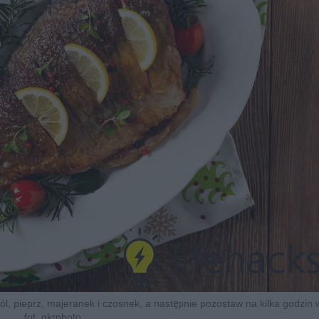
sól, pieprz, majeranek i czosnek, a następnie pozostaw na kilka godzin
fot. gkrphoto