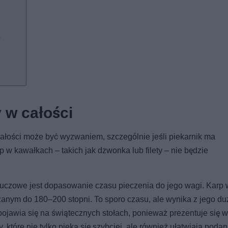
o
 w całości
 całości może być wyzwaniem, szczególnie jeśli piekarnik ma
 w kawałkach – takich jak dzwonka lub filety – nie będzie
 kluczowe jest dopasowanie czasu pieczenia do jego wagi. Karp
rzanym do 180–200 stopni. To sporo czasu, ale wynika z jego d
o pojawia się na świątecznych stołach, ponieważ prezentuje się 
, które nie tylko pieką się szybciej, ale również ułatwiają podan