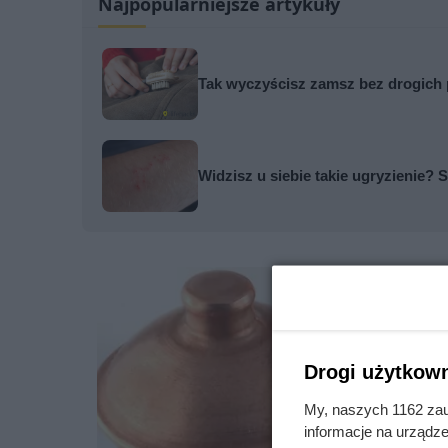
Najpopularniejsze artykuły
Tak wyczyścisz zamsz bez drogich 
Widzisz u siebie takie ugryzienie? S
Drogi użytkown
My, naszych 1162 zau
informacje na urządze