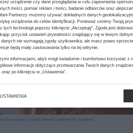
przez urządzenie czy dane przeglądania w celu zapewniania sperson
ych treści, pomiar reklam i treści, badanie odbiorców oraz ulepszan
fani Partnerzy możemy używać dokładnych danych geolokalizacyjn
tykę urządzenia do celów identyfikacji. Ponieważ cenimy Twoją pry
z tych technologii poprzez kliknięcie „Akceptuję”. Zgoda jest dobro
ikając przycisk ustawień prywatności znajdujący się w lewym dolnym
a danych nie wymagają zgody użytkownika, ale masz prawo sprzeciw
ncje będą miały zastosowania tylko na tej witrynie.
szymi informacjami, abyś mógł świadomie i komfortowo korzystać z
gółowe informacje dotyczące przetwarzania Twoich danych znajdzi
s
oraz po kliknięciu w „Ustawienia”.
USTAWIENIA
posób usunąć z miedzi śniedź i patynę fot. fusolino