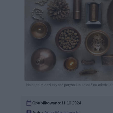
Nalot na miedzi czy też patyna lub śniedź na miedzi or
Opublikowano:
11.10.2024
Autor:
Anna Waszczewska