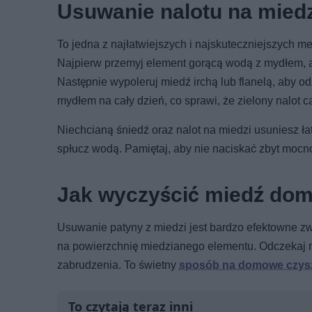
Usuwanie nalotu na mied
To jedna z najłatwiejszych i najskuteczniejszych m
Najpierw przemyj element gorącą wodą z mydłem, a
Następnie wypoleruj miedź irchą lub flanelą, aby o
mydłem na cały dzień, co sprawi, że zielony nalot c
Niechcianą śniedź oraz nalot na miedzi usuniesz ł
spłucz wodą. Pamiętaj, aby nie naciskać zbyt mocno
Jak wyczyścić miedź do
Usuwanie patyny z miedzi jest bardzo efektowne zw
na powierzchnię miedzianego elementu. Odczekaj 
zabrudzenia. To świetny
sposób na domowe czysz
To czytają teraz inni