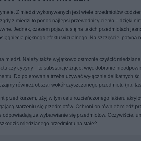
rzymałe. Z miedzi wykonywanych jest wiele przedmiotów codzi
ządy z miedzi to ponoć najlepsi przewodnicy ciepła – dzięki ni
tywne. Jednak, czasem pojawia się na takich przedmiotach jasn
osiągnięcia pięknego efektu wizualnego. Na szczęście, patyna 
 miedzi. Należy także wyjątkowo ostrożnie czyścić miedziane
octu czy cytryny – to substancje żrące, więc dobranie nieodpow
mentu. Do polerowania trzeba używać wyłącznie delikatnych śc
eczajmy również obszar wokół czyszczonego przedmiotu (np. ta
t przed kurzem, użyj w tym celu rozcieńczonego lakieru akryl
egającą starzeniu się przedmiotów. Ochroni on również miedź pr
e odpowiadają za wybarwianie się przedmiotów. Oczywiście, uni
szkodzić miedzianego przedmiotu na stałe?