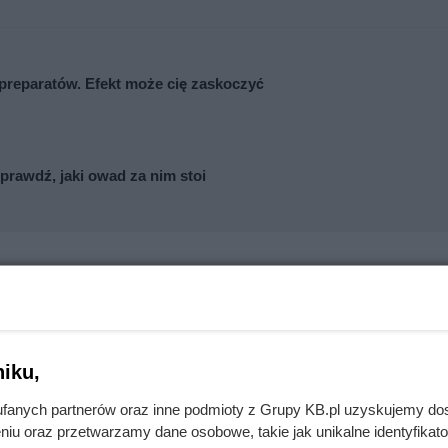
preparatów. Efekt może cię zaskoczyć
prawdź, jaki owad za nim stoi
iku,
fanych partnerów oraz inne podmioty z Grupy KB.pl uzyskujemy do
niu oraz przetwarzamy dane osobowe, takie jak unikalne identyfikat