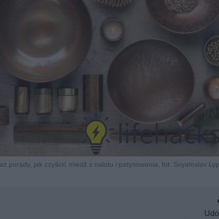
az porady, jak czyścić miedź z nalotu i patynowania, fot. Svyatoslav Ly
Udo