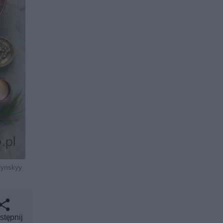
pynskyy
stępnij