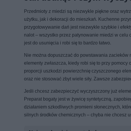
Przedmioty z miedzi są niezwykle piękne oraz wyt
użytku, jak i dekoracji do mieszkań. Kuchenne przyr
przygotowywanie dań jest niezwykle szybkie i efek
nalot – wszystko przez patynowanie miedzi w celu 
jest do usunięcia i robi się to bardzo łatwo.
Nie można dopuszczać do powstawania zacieków na
elementy zwłaszcza, kiedy robi się to przy pomocy 
proporcji uszkodzi powierzchnię czyszczonego ele
oraz nie stosować zbyt wiele siły. Zawsze zabezpi
Jeśli chcesz zabezpieczyć wyczyszczony już elemen
Preparat bogaty jest w żywicę syntetyczną, zapobi
działaniem szkodliwych promieni słonecznych, któr
silnych środków chemicznych – chyba nie chcesz u