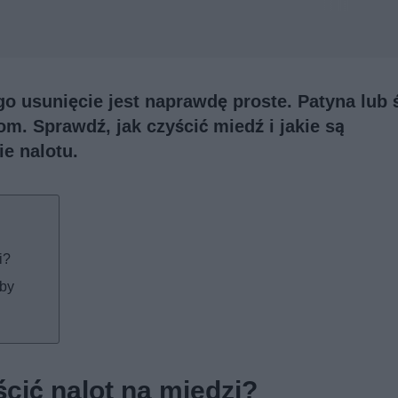
go usunięcie jest naprawdę proste. Patyna lub 
. Sprawdź, jak czyścić miedź i jakie są
e nalotu.
i?
oby
cić nalot na miedzi?