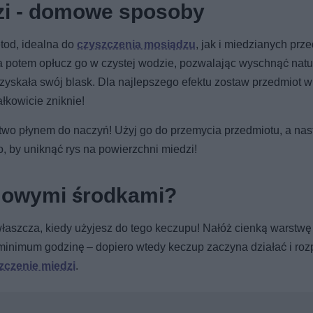
zi - domowe sposoby
etod, idealna do
czyszczenia mosiądzu
, jak i miedzianych prz
 potem opłucz go w czystej wodzie, pozwalając wyschnąć natur
dzyskała swój blask. Dla najlepszego efektu zostaw przedmiot 
ałkowicie zniknie!
atwo płynem do naczyń! Użyj go do przemycia przedmiotu, a nas
, by uniknąć rys na powierzchni miedzi!
mowymi środkami?
łaszcza, kiedy użyjesz do tego keczupu! Nałóż cienką warstwę
minimum godzinę – dopiero wtedy keczup zaczyna działać i ro
czenie miedzi
.