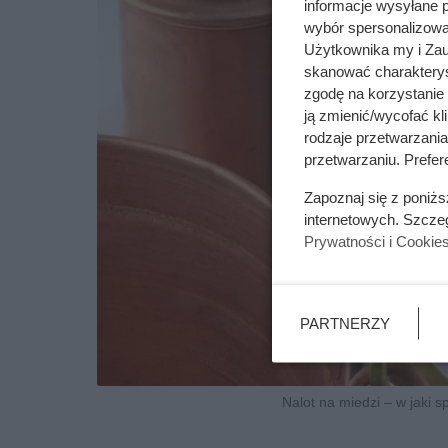
informacje wysyłane 
wybór spersonalizowan
Użytkownika my i Zau
skanować charakterys
zgodę na korzystanie 
ją zmienić/wycofać kl
rodzaje przetwarzani
przetwarzaniu. Prefere
Zapoznaj się z poniż
internetowych. Szcze
Prywatności i Cookie
PARTNERZY
Nalot na miedzi – w jaki s