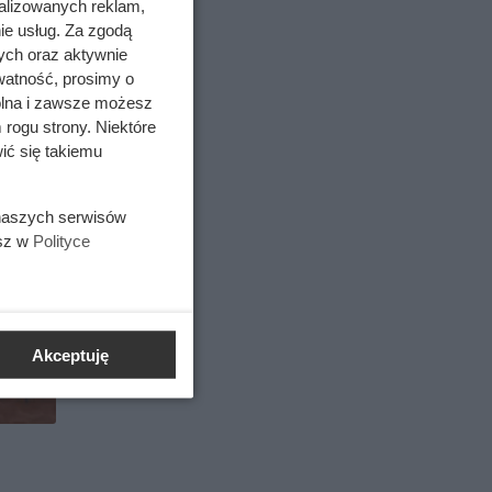
alizowanych reklam,
ie usług. Za zgodą
ych oraz aktywnie
watność, prosimy o
wolna i zawsze możesz
 rogu strony. Niektóre
ić się takiemu
 naszych serwisów
esz w
Polityce
Akceptuję