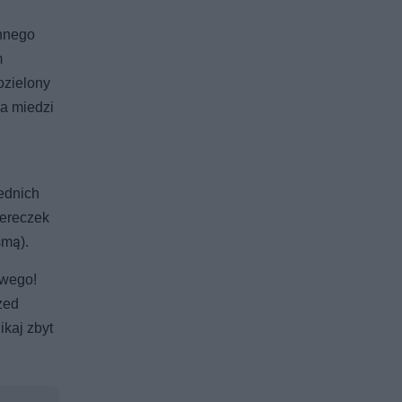
ennego
m
ozielony
na miedzi
iednich
iereczek
śmą).
owego!
zed
kaj zbyt