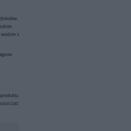
edmiotów.
alnie.
w wodzie z
tępnie
 produktu
zpuszczać