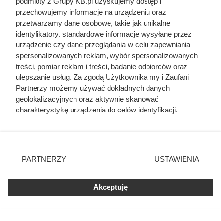
podmioty z Grupy KB.pl uzyskujemy dostęp i
przechowujemy informacje na urządzeniu oraz
Na ile naprawdę wystarcza tona
przetwarzamy dane osobowe, takie jak unikalne
identyfikatory, standardowe informacje wysyłane przez
pelletu? Prosty przelicznik dla
urządzenie czy dane przeglądania w celu zapewniania
domu 140 m²
spersonalizowanych reklam, wybór spersonalizowanych
treści, pomiar reklam i treści, badanie odbiorców oraz
ulepszanie usług. Za zgodą Użytkownika my i Zaufani
Partnerzy możemy używać dokładnych danych
geolokalizacyjnych oraz aktywnie skanować
charakterystykę urządzenia do celów identyfikacji.
Ponieważ cenimy Twoją prywatność, prosimy o zgodę na
korzystanie z tych technologii poprzez kliknięcie
„Akceptuję”. Zgoda jest dobrowolna i zawsze możesz ją
zmienić/wycofać klikając przycisk ustawień prywatności
PARTNERZY
USTAWIENIA
znajdujący się w lewym dolnym rogu strony. Niektóre
rodzaje przetwarzania danych nie wymagają zgody
użytkownika, ale masz prawo sprzeciwić się takiemu
Akceptuję
przetwarzaniu. Preferencje będą miały zastosowania tylko
na tej witrynie.