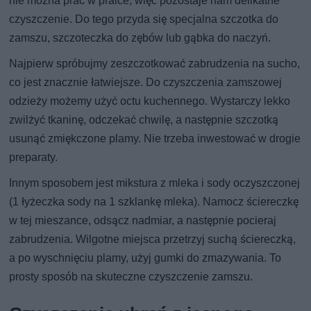
nie można prać w pralce, więc pozostaje nam delikatne
czyszczenie. Do tego przyda się specjalna szczotka do
zamszu, szczoteczka do zębów lub gąbka do naczyń.
Najpierw spróbujmy zeszczotkować zabrudzenia na sucho,
co jest znacznie łatwiejsze. Do czyszczenia zamszowej
odzieży możemy użyć octu kuchennego. Wystarczy lekko
zwilżyć tkaninę, odczekać chwilę, a następnie szczotką
usunąć zmiękczone plamy. Nie trzeba inwestować w drogie
preparaty.
Innym sposobem jest mikstura z mleka i sody oczyszczonej
(1 łyżeczka sody na 1 szklankę mleka). Namocz ściereczkę
w tej mieszance, odsącz nadmiar, a następnie pocieraj
zabrudzenia. Wilgotne miejsca przetrzyj suchą ściereczką,
a po wyschnięciu plamy, użyj gumki do zmazywania. To
prosty sposób na skuteczne czyszczenie zamszu.