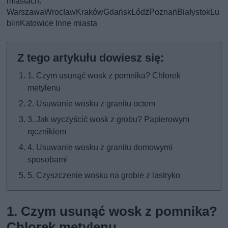
miastach:
Warszawa
Wrocław
Kraków
Gdańsk
Łódź
Poznań
Białystok
Lu
blin
Katowice
Inne miasta
1. Czym usunąć wosk z pomnika? Chlorek
metylenu
2. Usuwanie wosku z granitu octem
3. Jak wyczyścić wosk z grobu? Papierowym
ręcznikiem
4. Usuwanie wosku z granitu domowymi
sposobami
5. Czyszczenie wosku na grobie z lastryko
1. Czym usunąć wosk z pomnika?
Chlorek metylenu