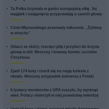
Ta Polka trzymała w garści europejską elitę. Jej
majątek i osiągnięcia przyprawiają o zawrót głowy
Córki Młynarskiego przerwały milczenie. „Żyliśmy
w strachu”
Odarci ze skóry, rozcięci piłą i przybici do krzyża
głową w dół. Mroczny i krwawy koniec uczniów
Chrystusa
Zjadł 174 koty i rzucił się na nogę kolesia z
okrętu. Mroczny przypadek żołnierza z Polski
6 tysięcy morderców z UPA ruszyło, by wyrżnąć
wieś. Polacy stworzyli w niej prawdziwą twierdzę
Uwięził żonę i dzieci, porywał młode dziewczyny.