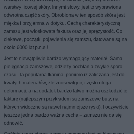
warstwy licowej skóry. Innymi słowy, jest to wyprawiona
odwrotna część skóry. Obrobiona w ten sposób skóra jest
miękka i przyjemna w dotyku. Cechą charakterystyczną
zamszu jest włoskowata faktura oraz jej sprężystość. Co
ciekawe, początki pojawienia się zamszu, datowane są na
około 6000 lat p.n.e.!
Jest to niewątpliwie bardzo wymagający materiał. Sama
pielęgnacja zamszowej odzieży pochłania zwykle sporo
czasu. Ta popularna tkanina, pomimo iż zaliczana jest do
trwałych materiałów, źle znosi wilgoć, często ulega
deformacji, a na dodatek bardzo łatwo można uszkodzić jej
fakturę (najlepszym przykładem są zamszowe buty, na
których widoczne są nawet najmniejsze ryski). I oczywiście
jeszcze jedna bardzo ważna cecha – zamszu nie da się
odnowić.