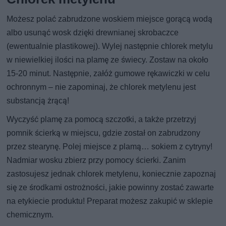
Możesz polać zabrudzone woskiem miejsce gorącą wodą
albo usunąć wosk dzięki drewnianej skrobaczce
(ewentualnie plastikowej). Wylej następnie chlorek metylu
w niewielkiej ilości na plamę ze świecy. Zostaw na około
15-20 minut. Następnie, załóż gumowe rękawiczki w celu
ochronnym – nie zapominaj, że chlorek metylenu jest
substancją żrącą!
Wyczyść plamę za pomocą szczotki, a także przetrzyj
pomnik ścierką w miejscu, gdzie został on zabrudzony
przez stearynę. Polej miejsce z plamą… sokiem z cytryny!
Nadmiar wosku zbierz przy pomocy ścierki. Zanim
zastosujesz jednak chlorek metylenu, koniecznie zapoznaj
się ze środkami ostrożności, jakie powinny zostać zawarte
na etykiecie produktu! Preparat możesz zakupić w sklepie
chemicznym.