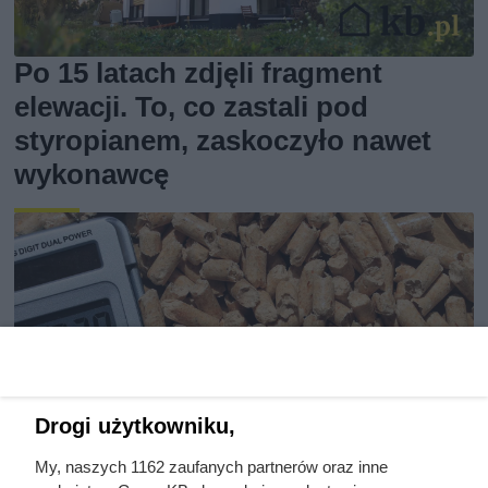
Po 15 latach zdjęli fragment
elewacji. To, co zastali pod
styropianem, zaskoczyło nawet
wykonawcę
Drogi użytkowniku,
My, naszych 1162 zaufanych partnerów oraz inne