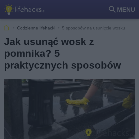
MENU
Szu
kaj
Codzienne lifehacki
5 sposobów na usunięcie wosku
Jak usunąć wosk z
pomnika? 5
praktycznych sposobów