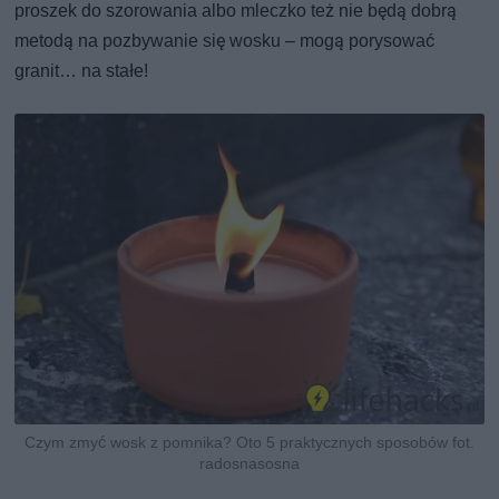
proszek do szorowania albo mleczko też nie będą dobrą
metodą na pozbywanie się wosku – mogą porysować
granit… na stałe!
Czym zmyć wosk z pomnika? Oto 5 praktycznych sposobów fot.
radosnasosna