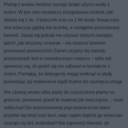
Plamę z wosku możesz usunąć dzięki użyciu wody z
octem. W tym celu wystarczy przygotować roztwór, jaki
składa się z ok. 3 łyżeczek octu na 1 litr wody. Nasączasz
nim wówczas gąbkę lub ścierkę, a następnie przemywasz
kamień. Staraj się jednak nie używać ostrych narzędzi
takich, jak druciany zmywak – nie możesz bowiem
porysować powierzchni! Zanim użyjesz tej metody,
przeprowadź test w niewidocznym miejscu – tylko tak
upewnisz się, że granit się nie odbarwi w kontakcie z
octem. Pamiętaj, że detergenty mogą wniknąć w płytę,
powodując jej matowienie bądź trudne do usunięcia smugi.
Nie używaj wosku albo pasty do czyszczenia plamy na
granicie, ponieważ granit to materiał jak zwyczajnie… musi
oddychać! Do posmarowanej jego powierzchni łatwo
przyklei się brud oraz kurz, więc ciężko będzie go wówczas
usunąć czy też zeskrobać! Nie zapomnij również, że