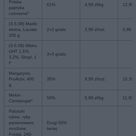
Polska
61%
4,99 zł/kg
12,99 
papryka
czerwona*
(3-5.08) Masło
ekstra, Łaciate
2+2 gratis
2,99 zł/szt.
5,98 zł
200 g
(3-5.08) Mleko
UHT 1,5%,
3+3 gratis
3,2%, Simpl, 1
l*
Margaryna,
ProActiv, 400
35%
9,99 zł/szt.
15,39 z
g
Melon
50%
5,99 zł/kg
11,99 
Cantaloupe*
Paluszki
rybne, ryby
panierowane,
Drugi 50%
mrożone,
taniej
Frosta, 240-