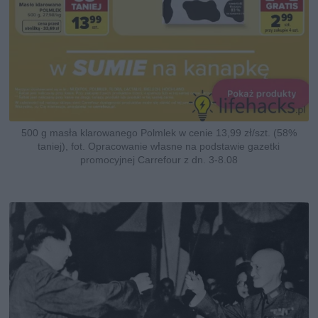
500 g masła klarowanego Polmlek w cenie 13,99 zł/szt. (58%
taniej), fot. Opracowanie własne na podstawie gazetki
promocyjnej Carrefour z dn. 3-8.08