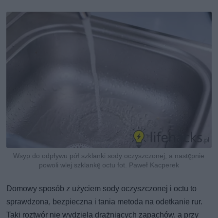
Wsyp do odpływu pół szklanki sody oczyszczonej, a następnie
powoli wlej szklankę octu fot. Paweł Kacperek
Domowy sposób z użyciem sody oczyszczonej i octu to
sprawdzona, bezpieczna i tania metoda na odetkanie rur.
Taki roztwór nie wydziela drażniących zapachów, a przy