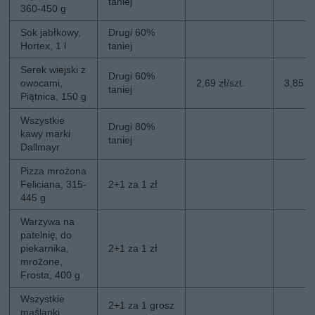
taniej
360-450 g
Sok jabłkowy,
Drugi 60%
Hortex, 1 l
taniej
Serek wiejski z
Drugi 60%
owocami,
2,69 zł/szt.
3,85 zł
taniej
Piątnica, 150 g
Wszystkie
Drugi 80%
kawy marki
taniej
Dallmayr
Pizza mrożona
Feliciana, 315-
2+1 za 1 zł
445 g
Warzywa na
patelnię, do
piekarnika,
2+1 za 1 zł
mrożone,
Frosta, 400 g
Wszystkie
2+1 za 1 grosz
maślanki