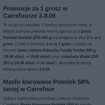
Promocje za 1 grosz w
Carrefourze 3-8.08
To wciąż nie wszystko. Carrefour dorzucił też oferty, w
których wybrane produkty można zgarnąć za
1 grosz
.
Parówki Berlinki (250-450 g)
są dostępne w akcji
2+1 za 1
grosz
. Z kolei w promocji
1+1 za 1 grosz
znalazły się
również:
kawa mielona Eduscho Family Tchibo 500 g
(
39,98 zł/szt. -> 19,99 zł/szt.
) oraz
czekolada Wedel 230-
293 g
(
19,99 zł/szt. -> 10 zł/szt.
). Wszystkie te okazje
obowiązują w dniach
3-8.08
.
Masło klarowane Polmlek 58%
taniej w Carrefour
Jedna z najmocniejszych okazji czeka w chłodniach
Carrefour.
Masło klarowane Polmlek (500 g)
zostało