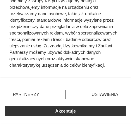
podmioty z Grupy KB.pl uzyskujemy dostęp i
przechowujemy informacje na urządzeniu oraz
Pierwsza żona miała 11 ataków
przetwarzamy dane osobowe, takie jak unikalne
identyfikatory, standardowe informacje wysyłane przez
epilepsji w 10 godzin. Zamiast jej
urządzenie czy dane przeglądania w celu zapewniania
pomóc, król wyjechał i szukał
spersonalizowanych reklam, wybór spersonalizowanych
treści, pomiar reklam i treści, badanie odbiorców oraz
ukojenia w romansach
ulepszanie usług. Za zgodą Użytkownika my i Zaufani
Partnerzy możemy używać dokładnych danych
geolokalizacyjnych oraz aktywnie skanować
charakterystykę urządzenia do celów identyfikacji.
Ponieważ cenimy Twoją prywatność, prosimy o zgodę na
korzystanie z tych technologii poprzez kliknięcie
„Akceptuję”. Zgoda jest dobrowolna i zawsze możesz ją
zmienić/wycofać klikając przycisk ustawień prywatności
PARTNERZY
USTAWIENIA
znajdujący się w lewym dolnym rogu strony. Niektóre
rodzaje przetwarzania danych nie wymagają zgody
użytkownika, ale masz prawo sprzeciwić się takiemu
Akceptuję
przetwarzaniu. Preferencje będą miały zastosowania tylko
na tej witrynie.