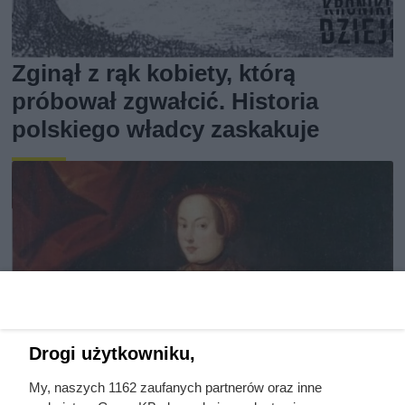
Zginął z rąk kobiety, którą
próbował zgwałcić. Historia
polskiego władcy zaskakuje
Drogi użytkowniku,
My, naszych 1162 zaufanych partnerów oraz inne