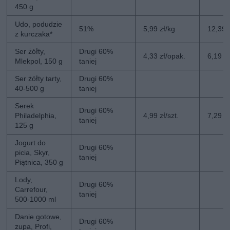
450 g
Udo, podudzie
51%
5,99 zł/kg
12,39 
z kurczaka*
Ser żółty,
Drugi 60%
4,33 zł/opak.
6,19 z
Mlekpol, 150 g
taniej
Ser żółty tarty,
Drugi 60%
40-500 g
taniej
Serek
Drugi 60%
Philadelphia,
4,99 zł/szt.
7,29 zł
taniej
125 g
Jogurt do
Drugi 60%
picia, Skyr,
taniej
Piątnica, 350 g
Lody,
Drugi 60%
Carrefour,
taniej
500-1000 ml
Danie gotowe,
Drugi 60%
zupa, Profi,