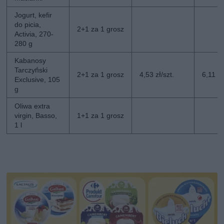
Jogurt, kefir
do picia,
2+1 za 1 grosz
Activia, 270-
280 g
Kabanosy
Tarczyński
2+1 za 1 grosz
4,53 zł/szt.
6,11 zł
Exclusive, 105
g
Oliwa extra
virgin, Basso,
1+1 za 1 grosz
1 l