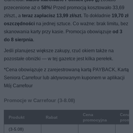
przecenione aż o
58%
! Przed promocją kosztowało 33,69
zł/szt., a
teraz zapłacisz 13,99 zł/szt.
To dokładnie
19,70 zł
oszczędności
na jednej sztuce. Co ważne: brak limitu, bez
skanowania karty przy kasie. Promocja obowiązuje
od 3
do 8 sierpnia
.
Jeśli planujesz większe zakupy, rzuć okiem także na
pozostałe obniżki — w tej gazetce jest kilka perełek.
*Cena obowiązuje z zarejestrowaną kartą PAYBACK, Kartą
Seniora Carrefour lub aktywowanym kuponem w aplikacji
Mój Carrefour
Promocje w Carrefour (3-8.08)
Cena
Cena 
Produkt
Rabat
promocyjna
promo
(3-5.08)