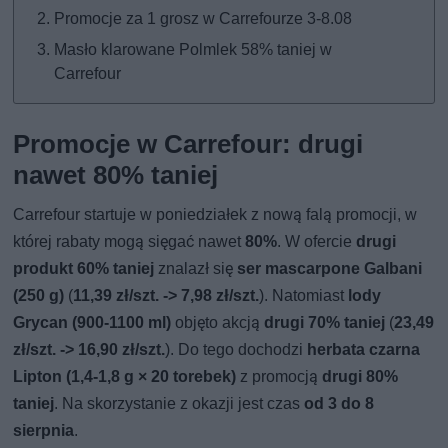
Promocje za 1 grosz w Carrefourze 3-8.08
Masło klarowane Polmlek 58% taniej w
Carrefour
Promocje w Carrefour: drugi
nawet 80% taniej
Carrefour startuje w poniedziałek z nową falą promocji, w
której rabaty mogą sięgać nawet
80%
. W ofercie
drugi
produkt 60% taniej
znalazł się
ser mascarpone Galbani
(250 g)
(
11,39 zł/szt. -> 7,98 zł/szt.
). Natomiast
lody
Grycan (900-1100 ml)
objęto akcją
drugi 70% taniej
(
23,49
zł/szt. -> 16,90 zł/szt.
). Do tego dochodzi
herbata czarna
Lipton (1,4-1,8 g × 20 torebek)
z promocją
drugi 80%
taniej
. Na skorzystanie z okazji jest czas
od 3 do 8
sierpnia
.