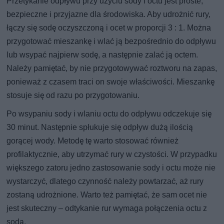
Przetykanie odpływu przy użyciu sody i octu jest proste,
bezpieczne i przyjazne dla środowiska. Aby udrożnić rury,
łączy się sodę oczyszczoną i ocet w proporcji 3 : 1. Można
przygotować mieszankę i wlać ją bezpośrednio do odpływu
lub wsypać najpierw sodę, a następnie zalać ją octem.
Należy pamiętać, by nie przygotowywać roztworu na zapas,
ponieważ z czasem traci on swoje właściwości. Mieszankę
stosuje się od razu po przygotowaniu.
Po wsypaniu sody i wlaniu octu do odpływu odczekuje się
30 minut. Następnie spłukuje się odpływ dużą ilością
gorącej wody. Metodę tę warto stosować również
profilaktycznie, aby utrzymać rury w czystości. W przypadku
większego zatoru jedno zastosowanie sody i octu może nie
wystarczyć, dlatego czynność należy powtarzać, aż rury
zostaną udrożnione. Warto też pamiętać, że sam ocet nie
jest skuteczny – odtykanie rur wymaga połączenia octu z
sodą.