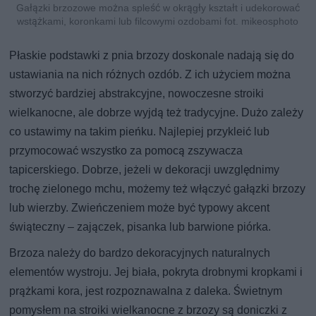
Gałązki brzozowe można spleść w okrągły kształt i udekorować
wstążkami, koronkami lub filcowymi ozdobami fot. mikeosphoto
Płaskie podstawki z pnia brzozy doskonale nadają się do
ustawiania na nich różnych ozdób. Z ich użyciem można
stworzyć bardziej abstrakcyjne, nowoczesne stroiki
wielkanocne, ale dobrze wyjdą też tradycyjne. Dużo zależy
co ustawimy na takim pieńku. Najlepiej przykleić lub
przymocować wszystko za pomocą zszywacza
tapicerskiego. Dobrze, jeżeli w dekoracji uwzględnimy
trochę zielonego mchu, możemy też włączyć gałązki brzozy
lub wierzby. Zwieńczeniem może być typowy akcent
świąteczny – zajączek, pisanka lub barwione piórka.
Brzoza należy do bardzo dekoracyjnych naturalnych
elementów wystroju. Jej biała, pokryta drobnymi kropkami i
prążkami kora, jest rozpoznawalna z daleka. Świetnym
pomysłem na stroiki wielkanocne z brzozy są doniczki z