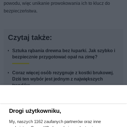
powodu, więc unikanie prowokowania ich to klucz do
bezpieczeństwa.
Czytaj także:
Sztuka rąbania drewna bez łuparki. Jak szybko i
bezpiecznie przygotować opał na zimę?
Coraz więcej osób rezygnuje z kostki brukowej.
Dziś ten wybór jest jednym z największych
trendów
Wrzucasz do słoja 25 ziaren kawy i cytryny.
Niezwykły dodatek całkowicie zmienia smak
Drogi użytkowniku,
nalewki
My, naszych 1162 zaufanych partnerów oraz inne