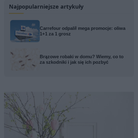
Najpopularniejsze artykuły
Carrefour odpalił mega promocje: oliwa
1+1 za 1 grosz
Brązowe robaki w domu? Wiemy, co to
za szkodniki i jak się ich pozbyć