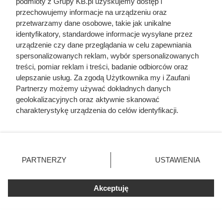
podmioty z Grupy KB.pl uzyskujemy dostęp i
Wygląda jak naturalny kamień lub kostka
przechowujemy informacje na urządzeniu oraz
brukowa. A to tańsza alternatywa, o której
przetwarzamy dane osobowe, takie jak unikalne
niewielu pomyśli
identyfikatory, standardowe informacje wysyłane przez
urządzenie czy dane przeglądania w celu zapewniania
Art. 150 Kodeksu cywilnego. Tyle może zrobić
spersonalizowanych reklam, wybór spersonalizowanych
sąsiad z pnączami przy płocie
treści, pomiar reklam i treści, badanie odbiorców oraz
ulepszanie usług. Za zgodą Użytkownika my i Zaufani
Partnerzy możemy używać dokładnych danych
Polacy masowo rezygnują z kostki brukowej.
geolokalizacyjnych oraz aktywnie skanować
Teraz króluje to rozwiązanie
charakterystykę urządzenia do celów identyfikacji.
Ponieważ cenimy Twoją prywatność, prosimy o zgodę na
korzystanie z tych technologii poprzez kliknięcie
„Akceptuję”. Zgoda jest dobrowolna i zawsze możesz ją
zmienić/wycofać klikając przycisk ustawień prywatności
PARTNERZY
USTAWIENIA
znajdujący się w lewym dolnym rogu strony. Niektóre
rodzaje przetwarzania danych nie wymagają zgody
użytkownika, ale masz prawo sprzeciwić się takiemu
Akceptuję
przetwarzaniu. Preferencje będą miały zastosowania tylko
na tej witrynie.