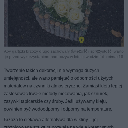
Aby gałązki brzozy długo zachowały świeżość i sprężystość, warto
je przed wykorzystaniem namoczyć w letniej wodzie fot. reimax16
Tworzenie takich dekoracji nie wymaga dużych
umiejętności, ale warto pamiętać o odporności użytych
materiałów na czynniki atmosferyczne. Zamiast kleju lepiej
zastosować trwałe metody mocowania, jak sznurek,
zszywki tapicerskie czy śruby. Jeśli używamy kleju,
powinien być wodoodporny i odporny na temperaturę.
Brzoza to ciekawa alternatywa dla wikliny – jej
zróżnicowana struktura pozwala na wiele kreatywnych