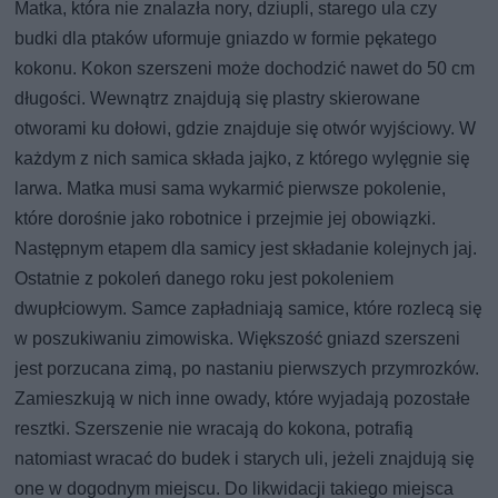
Matka, która nie znalazła nory, dziupli, starego ula czy
budki dla ptaków uformuje gniazdo w formie pękatego
kokonu. Kokon szerszeni może dochodzić nawet do 50 cm
długości. Wewnątrz znajdują się plastry skierowane
otworami ku dołowi, gdzie znajduje się otwór wyjściowy. W
każdym z nich samica składa jajko, z którego wylęgnie się
larwa. Matka musi sama wykarmić pierwsze pokolenie,
które dorośnie jako robotnice i przejmie jej obowiązki.
Następnym etapem dla samicy jest składanie kolejnych jaj.
Ostatnie z pokoleń danego roku jest pokoleniem
dwupłciowym. Samce zapładniają samice, które rozlecą się
w poszukiwaniu zimowiska. Większość gniazd szerszeni
jest porzucana zimą, po nastaniu pierwszych przymrozków.
Zamieszkują w nich inne owady, które wyjadają pozostałe
resztki. Szerszenie nie wracają do kokona, potrafią
natomiast wracać do budek i starych uli, jeżeli znajdują się
one w dogodnym miejscu. Do likwidacji takiego miejsca