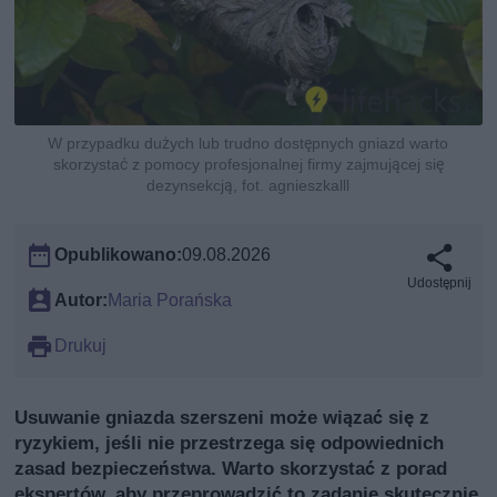
W przypadku dużych lub trudno dostępnych gniazd warto
skorzystać z pomocy profesjonalnej firmy zajmującej się
dezynsekcją, fot. agnieszkalll
Opublikowano:
09.08.2026
Udostępnij
Autor:
Maria Porańska
Drukuj
Usuwanie gniazda szerszeni może wiązać się z
ryzykiem, jeśli nie przestrzega się odpowiednich
zasad bezpieczeństwa. Warto skorzystać z porad
ekspertów, aby przeprowadzić to zadanie skutecznie