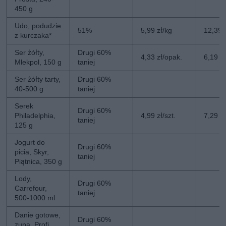
450 g
Udo, podudzie
51%
5,99 zł/kg
12,39 
z kurczaka*
Ser żółty,
Drugi 60%
4,33 zł/opak.
6,19 z
Mlekpol, 150 g
taniej
Ser żółty tarty,
Drugi 60%
40-500 g
taniej
Serek
Drugi 60%
Philadelphia,
4,99 zł/szt.
7,29 zł
taniej
125 g
Jogurt do
Drugi 60%
picia, Skyr,
taniej
Piątnica, 350 g
Lody,
Drugi 60%
Carrefour,
taniej
500-1000 ml
Danie gotowe,
Drugi 60%
zupa, Profi,