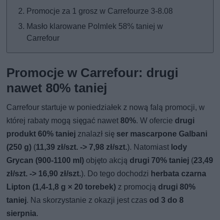
Promocje za 1 grosz w Carrefourze 3-8.08
Masło klarowane Polmlek 58% taniej w
Carrefour
Promocje w Carrefour: drugi
nawet 80% taniej
Carrefour startuje w poniedziałek z nową falą promocji, w
której rabaty mogą sięgać nawet
80%
. W ofercie
drugi
produkt 60% taniej
znalazł się
ser mascarpone Galbani
(250 g)
(
11,39 zł/szt. -> 7,98 zł/szt.
). Natomiast
lody
Grycan (900-1100 ml)
objęto akcją
drugi 70% taniej
(
23,49
zł/szt. -> 16,90 zł/szt.
). Do tego dochodzi
herbata czarna
Lipton (1,4-1,8 g × 20 torebek)
z promocją
drugi 80%
taniej
. Na skorzystanie z okazji jest czas
od 3 do 8
sierpnia
.