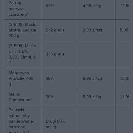
Polska
61%
4,99 zł/kg
12,99 
papryka
czerwona*
(3-5.08) Masło
ekstra, Łaciate
2+2 gratis
2,99 zł/szt.
5,98 zł
200 g
(3-5.08) Mleko
UHT 1,5%,
3+3 gratis
3,2%, Simpl, 1
l*
Margaryna,
ProActiv, 400
35%
9,99 zł/szt.
15,39 z
g
Melon
50%
5,99 zł/kg
11,99 
Cantaloupe*
Paluszki
rybne, ryby
panierowane,
Drugi 50%
mrożone,
taniej
Frosta, 240-