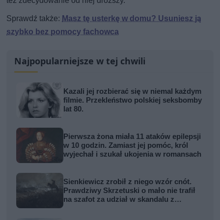
też zdecydowanie od niej droższy.
Sprawdź także:
Masz tę usterkę w domu? Usuniesz ją
szybko bez pomocy fachowca
Najpopularniejsze w tej chwili
Kazali jej rozbierać się w niemal każdym
filmie. Przekleństwo polskiej seksbomby
lat 80.
Pierwsza żona miała 11 ataków epilepsji
w 10 godzin. Zamiast jej pomóc, król
wyjechał i szukał ukojenia w romansach
Sienkiewicz zrobił z niego wzór cnót.
Prawdziwy Skrzetuski o mało nie trafił
na szafot za udział w skandalu z
zabójstwem hetmana