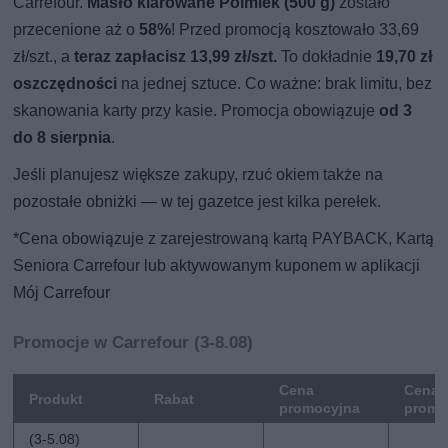
Carrefour.
Masło klarowane Polmlek (500 g)
zostało
przecenione aż o
58%
! Przed promocją kosztowało 33,69
zł/szt., a
teraz zapłacisz 13,99 zł/szt.
To dokładnie
19,70 zł
oszczędności
na jednej sztuce. Co ważne: brak limitu, bez
skanowania karty przy kasie. Promocja obowiązuje
od 3
do 8 sierpnia
.
Jeśli planujesz większe zakupy, rzuć okiem także na
pozostałe obniżki — w tej gazetce jest kilka perełek.
*Cena obowiązuje z zarejestrowaną kartą PAYBACK, Kartą
Seniora Carrefour lub aktywowanym kuponem w aplikacji
Mój Carrefour
Promocje w Carrefour (3-8.08)
Cena
Cena 
Produkt
Rabat
promocyjna
promo
(3-5.08)