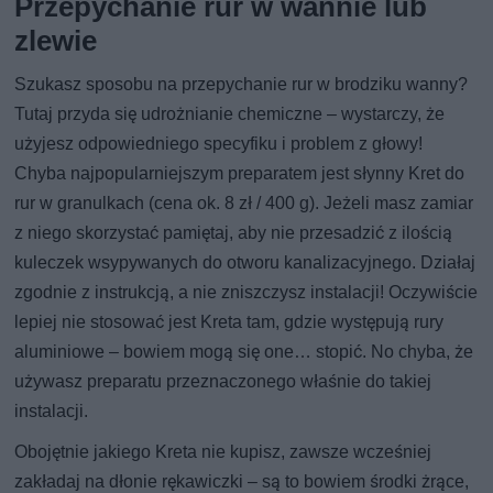
Przepychanie rur w wannie lub
zlewie
Szukasz sposobu na przepychanie rur w brodziku wanny?
Tutaj przyda się udrożnianie chemiczne – wystarczy, że
użyjesz odpowiedniego specyfiku i problem z głowy!
Chyba najpopularniejszym preparatem jest słynny Kret do
rur w granulkach (cena ok. 8 zł / 400 g). Jeżeli masz zamiar
z niego skorzystać pamiętaj, aby nie przesadzić z ilością
kuleczek wsypywanych do otworu kanalizacyjnego. Działaj
zgodnie z instrukcją, a nie zniszczysz instalacji! Oczywiście
lepiej nie stosować jest Kreta tam, gdzie występują rury
aluminiowe – bowiem mogą się one… stopić. No chyba, że
używasz preparatu przeznaczonego właśnie do takiej
instalacji.
Obojętnie jakiego Kreta nie kupisz, zawsze wcześniej
zakładaj na dłonie rękawiczki – są to bowiem środki żrące,