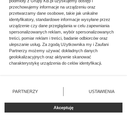
podmioty z Grupy KB.pl uzyskujemy dostęp i
przechowujemy informacje na urządzeniu oraz
przetwarzamy dane osobowe, takie jak unikalne
identyfikatory, standardowe informacje wysyłane przez
Nie harówka była najgorsza.
urządzenie czy dane przeglądania w celu zapewniania
spersonalizowanych reklam, wybór spersonalizowanych
Prawdziwy koszmar chłopek
treści, pomiar reklam i treści, badanie odbiorców oraz
zaczynał się po zamknięciu drzwi
ulepszanie usług. Za zgodą Użytkownika my i Zaufani
Partnerzy możemy używać dokładnych danych
domu
geolokalizacyjnych oraz aktywnie skanować
charakterystykę urządzenia do celów identyfikacji.
Ponieważ cenimy Twoją prywatność, prosimy o zgodę na
korzystanie z tych technologii poprzez kliknięcie
„Akceptuję”. Zgoda jest dobrowolna i zawsze możesz ją
zmienić/wycofać klikając przycisk ustawień prywatności
PARTNERZY
USTAWIENIA
znajdujący się w lewym dolnym rogu strony. Niektóre
rodzaje przetwarzania danych nie wymagają zgody
użytkownika, ale masz prawo sprzeciwić się takiemu
Akceptuję
przetwarzaniu. Preferencje będą miały zastosowania tylko
na tej witrynie.