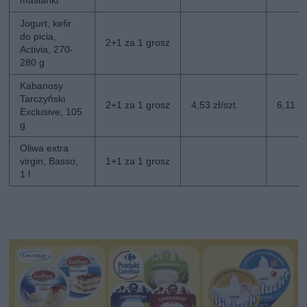
maślanki
Jogurt, kefir
do picia,
2+1 za 1 grosz
Activia, 270-
280 g
Kabanosy
Tarczyński
2+1 za 1 grosz
4,53 zł/szt.
6,11 zł
Exclusive, 105
g
Oliwa extra
virgin, Basso,
1+1 za 1 grosz
1 l