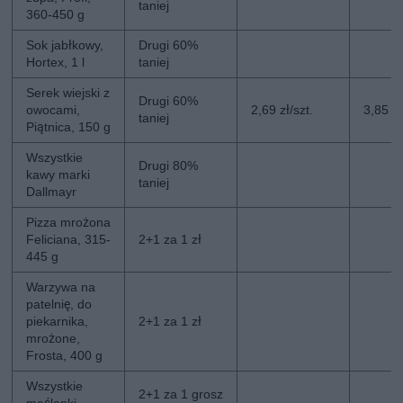
taniej
360-450 g
Sok jabłkowy,
Drugi 60%
Hortex, 1 l
taniej
Serek wiejski z
Drugi 60%
owocami,
2,69 zł/szt.
3,85 zł
taniej
Piątnica, 150 g
Wszystkie
Drugi 80%
kawy marki
taniej
Dallmayr
Pizza mrożona
Feliciana, 315-
2+1 za 1 zł
445 g
Warzywa na
patelnię, do
piekarnika,
2+1 za 1 zł
mrożone,
Frosta, 400 g
Wszystkie
2+1 za 1 grosz