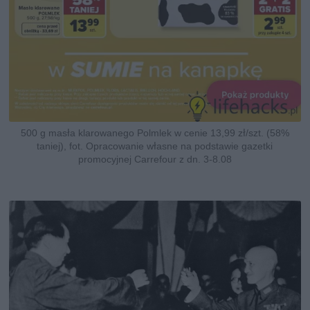
500 g masła klarowanego Polmlek w cenie 13,99 zł/szt. (58%
taniej), fot. Opracowanie własne na podstawie gazetki
promocyjnej Carrefour z dn. 3-8.08