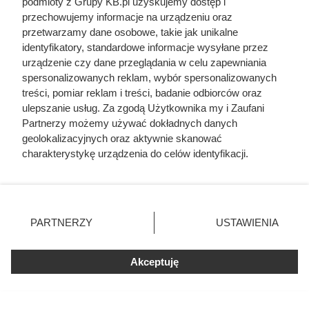
podmioty z Grupy KB.pl uzyskujemy dostęp i
przechowujemy informacje na urządzeniu oraz
przetwarzamy dane osobowe, takie jak unikalne
identyfikatory, standardowe informacje wysyłane przez
urządzenie czy dane przeglądania w celu zapewniania
spersonalizowanych reklam, wybór spersonalizowanych
treści, pomiar reklam i treści, badanie odbiorców oraz
ulepszanie usług. Za zgodą Użytkownika my i Zaufani
Partnerzy możemy używać dokładnych danych
geolokalizacyjnych oraz aktywnie skanować
charakterystykę urządzenia do celów identyfikacji.
Ponieważ cenimy Twoją prywatność, prosimy o zgodę na
korzystanie z tych technologii poprzez kliknięcie
Ostatnie godziny komendanta
„Akceptuję”. Zgoda jest dobrowolna i zawsze możesz ją
Auschwitz. Odtajnione zdjęcia
zmienić/wycofać klikając przycisk ustawień prywatności
PARTNERZY
USTAWIENIA
znajdujący się w lewym dolnym rogu strony. Niektóre
pokazują, co działo się przed
rodzaje przetwarzania danych nie wymagają zgody
szubienicą
użytkownika, ale masz prawo sprzeciwić się takiemu
Akceptuję
przetwarzaniu. Preferencje będą miały zastosowania tylko
na tej witrynie.