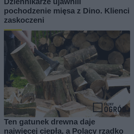
Dziennikarze ujawnili
pochodzenie mięsa z Dino. Klienci
zaskoczeni
Ten gatunek drewna daje
najwięcej ciepła, a Polacy rzadko