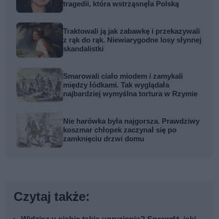
tragedii, która wstrząsnęła Polską
Traktowali ją jak zabawkę i przekazywali
z rąk do rąk. Niewiarygodne losy słynnej
skandalistki
Smarowali ciało miodem i zamykali
między łódkami. Tak wyglądała
najbardziej wymyślna tortura w Rzymie
Nie harówka była najgorsza. Prawdziwy
koszmar chłopek zaczynał się po
zamknięciu drzwi domu
Czytaj także: