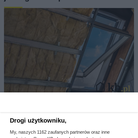
Nie ocieplaj dachu tym
materiałem! Eksperci są zgodni:
to pułapka!
Drogi użytkowniku,
My, naszych 1162 zaufanych partnerów oraz inne