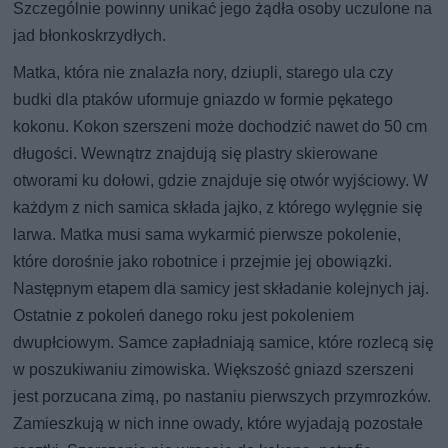
Szczególnie powinny unikać jego żądła osoby uczulone na
jad błonkoskrzydłych.
Matka, która nie znalazła nory, dziupli, starego ula czy
budki dla ptaków uformuje gniazdo w formie pękatego
kokonu. Kokon szerszeni może dochodzić nawet do 50 cm
długości. Wewnątrz znajdują się plastry skierowane
otworami ku dołowi, gdzie znajduje się otwór wyjściowy. W
każdym z nich samica składa jajko, z którego wylęgnie się
larwa. Matka musi sama wykarmić pierwsze pokolenie,
które dorośnie jako robotnice i przejmie jej obowiązki.
Następnym etapem dla samicy jest składanie kolejnych jaj.
Ostatnie z pokoleń danego roku jest pokoleniem
dwupłciowym. Samce zapładniają samice, które rozlecą się
w poszukiwaniu zimowiska. Większość gniazd szerszeni
jest porzucana zimą, po nastaniu pierwszych przymrozków.
Zamieszkują w nich inne owady, które wyjadają pozostałe