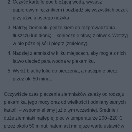
Oczyść kartofle pod bieżącą wodą, wysusz
papierowym ręcznikiem i pozbądź się wszystkich oczek
przy użyciu ostrego nożyka.
Natrzyj ziemniaki pędzelkiem do rozprowadzania
tłuszczu lub dłonią – koniecznie oliwą z oliwek. Wetrzyj
w nie później sól i pieprz (zmielony).
Nadziej ziemniaki w kilku miejscach, aby mogła z nich
łatwo ulecieć para wodna w piekarniku.
Wyłóż blachę folią do pieczenia, a następnie piecz
przez ok. 50 minut.
Oczywiście czas pieczenia ziemniaków zależy od rodzaju
piekarnika, jego mocy oraz od wielkości i odmiany samych
kartofli – wspomnieliśmy już o tym wcześniej. Średnie i
duże ziemniaki najlepiej piec w temperaturze 200–220°C
przez około 50 minut, natomiast mniejsze warto ustawić w