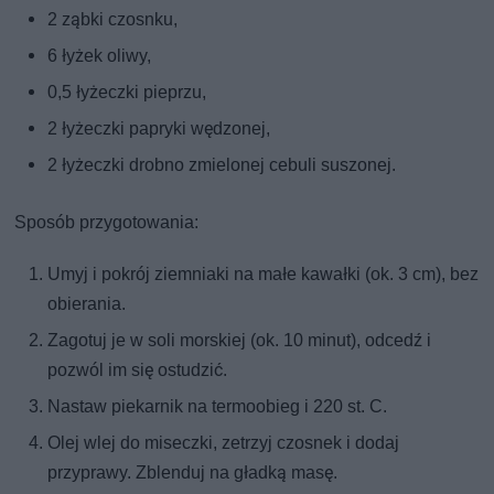
2 ząbki czosnku,
6 łyżek oliwy,
0,5 łyżeczki pieprzu,
2 łyżeczki papryki wędzonej,
2 łyżeczki drobno zmielonej cebuli suszonej.
Sposób przygotowania:
Umyj i pokrój ziemniaki na małe kawałki (ok. 3 cm), bez
obierania.
Zagotuj je w soli morskiej (ok. 10 minut), odcedź i
pozwól im się ostudzić.
Nastaw piekarnik na termoobieg i 220 st. C.
Olej wlej do miseczki, zetrzyj czosnek i dodaj
przyprawy. Zblenduj na gładką masę.