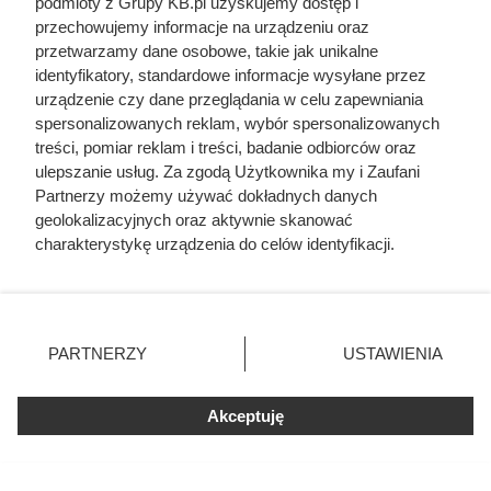
szubienicą
podmioty z Grupy KB.pl uzyskujemy dostęp i
przechowujemy informacje na urządzeniu oraz
przetwarzamy dane osobowe, takie jak unikalne
identyfikatory, standardowe informacje wysyłane przez
urządzenie czy dane przeglądania w celu zapewniania
spersonalizowanych reklam, wybór spersonalizowanych
treści, pomiar reklam i treści, badanie odbiorców oraz
ulepszanie usług. Za zgodą Użytkownika my i Zaufani
Partnerzy możemy używać dokładnych danych
geolokalizacyjnych oraz aktywnie skanować
charakterystykę urządzenia do celów identyfikacji.
Ponieważ cenimy Twoją prywatność, prosimy o zgodę na
korzystanie z tych technologii poprzez kliknięcie
„Akceptuję”. Zgoda jest dobrowolna i zawsze możesz ją
zmienić/wycofać klikając przycisk ustawień prywatności
PARTNERZY
USTAWIENIA
znajdujący się w lewym dolnym rogu strony. Niektóre
Na ile naprawdę wystarcza tona
rodzaje przetwarzania danych nie wymagają zgody
pelletu? Prosty przelicznik dla
użytkownika, ale masz prawo sprzeciwić się takiemu
Akceptuję
przetwarzaniu. Preferencje będą miały zastosowania tylko
domu 140 m²
na tej witrynie.