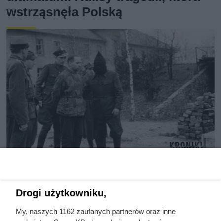
wstrząsnęła Polską
Ostatnie godziny komendanta
Auschwitz. Odtajnione zdjęcia
Drogi użytkowniku,
pokazują, co działo się przed
My, naszych 1162 zaufanych partnerów oraz inne