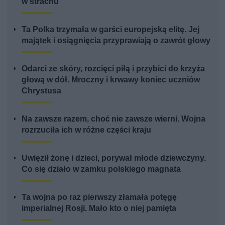
w strachu”
Ta Polka trzymała w garści europejską elitę. Jej
majątek i osiągnięcia przyprawiają o zawrót głowy
Odarci ze skóry, rozcięci piłą i przybici do krzyża
głową w dół. Mroczny i krwawy koniec uczniów
Chrystusa
Na zawsze razem, choć nie zawsze wierni. Wojna
rozrzuciła ich w różne części kraju
Uwięził żonę i dzieci, porywał młode dziewczyny.
Co się działo w zamku polskiego magnata
Ta wojna po raz pierwszy złamała potęgę
imperialnej Rosji. Mało kto o niej pamięta