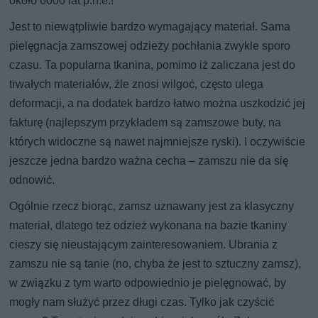
około 6000 lat p.n.e.!
Jest to niewątpliwie bardzo wymagający materiał. Sama
pielęgnacja zamszowej odzieży pochłania zwykle sporo
czasu. Ta popularna tkanina, pomimo iż zaliczana jest do
trwałych materiałów, źle znosi wilgoć, często ulega
deformacji, a na dodatek bardzo łatwo można uszkodzić jej
fakturę (najlepszym przykładem są zamszowe buty, na
których widoczne są nawet najmniejsze ryski). I oczywiście
jeszcze jedna bardzo ważna cecha – zamszu nie da się
odnowić.
Ogólnie rzecz biorąc, zamsz uznawany jest za klasyczny
materiał, dlatego też odzież wykonana na bazie tkaniny
cieszy się nieustającym zainteresowaniem. Ubrania z
zamszu nie są tanie (no, chyba że jest to sztuczny zamsz),
w związku z tym warto odpowiednio je pielęgnować, by
mogły nam służyć przez długi czas. Tylko jak czyścić