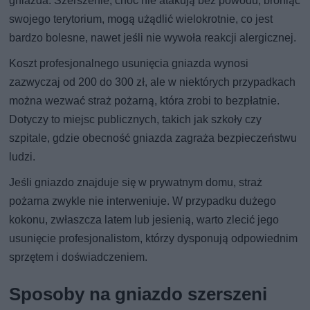
gniazda. Szerszenie, choć nie atakują bez powodu, broniąc
swojego terytorium, mogą użądlić wielokrotnie, co jest
bardzo bolesne, nawet jeśli nie wywoła reakcji alergicznej.
Koszt profesjonalnego usunięcia gniazda wynosi
zazwyczaj od 200 do 300 zł, ale w niektórych przypadkach
można wezwać straż pożarną, która zrobi to bezpłatnie.
Dotyczy to miejsc publicznych, takich jak szkoły czy
szpitale, gdzie obecność gniazda zagraża bezpieczeństwu
ludzi.
Jeśli gniazdo znajduje się w prywatnym domu, straż
pożarna zwykle nie interweniuje. W przypadku dużego
kokonu, zwłaszcza latem lub jesienią, warto zlecić jego
usunięcie profesjonalistom, którzy dysponują odpowiednim
sprzętem i doświadczeniem.
Sposoby na gniazdo szerszeni