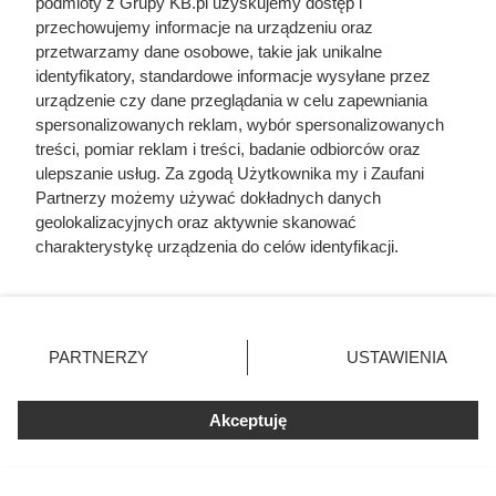
podmioty z Grupy KB.pl uzyskujemy dostęp i
przechowujemy informacje na urządzeniu oraz
przetwarzamy dane osobowe, takie jak unikalne
identyfikatory, standardowe informacje wysyłane przez
urządzenie czy dane przeglądania w celu zapewniania
spersonalizowanych reklam, wybór spersonalizowanych
treści, pomiar reklam i treści, badanie odbiorców oraz
ulepszanie usług. Za zgodą Użytkownika my i Zaufani
Po 15 latach zdjęli fragment
Partnerzy możemy używać dokładnych danych
elewacji. To, co zastali pod
geolokalizacyjnych oraz aktywnie skanować
styropianem, zaskoczyło nawet
charakterystykę urządzenia do celów identyfikacji.
Ponieważ cenimy Twoją prywatność, prosimy o zgodę na
wykonawcę
korzystanie z tych technologii poprzez kliknięcie
„Akceptuję”. Zgoda jest dobrowolna i zawsze możesz ją
zmienić/wycofać klikając przycisk ustawień prywatności
PARTNERZY
USTAWIENIA
znajdujący się w lewym dolnym rogu strony. Niektóre
rodzaje przetwarzania danych nie wymagają zgody
użytkownika, ale masz prawo sprzeciwić się takiemu
Akceptuję
przetwarzaniu. Preferencje będą miały zastosowania tylko
na tej witrynie.