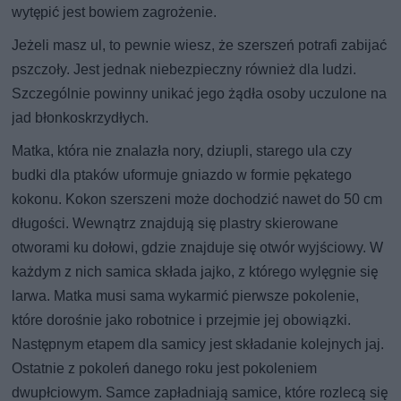
wytępić jest bowiem zagrożenie.
Jeżeli masz ul, to pewnie wiesz, że szerszeń potrafi zabijać
pszczoły. Jest jednak niebezpieczny również dla ludzi.
Szczególnie powinny unikać jego żądła osoby uczulone na
jad błonkoskrzydłych.
Matka, która nie znalazła nory, dziupli, starego ula czy
budki dla ptaków uformuje gniazdo w formie pękatego
kokonu. Kokon szerszeni może dochodzić nawet do 50 cm
długości. Wewnątrz znajdują się plastry skierowane
otworami ku dołowi, gdzie znajduje się otwór wyjściowy. W
każdym z nich samica składa jajko, z którego wylęgnie się
larwa. Matka musi sama wykarmić pierwsze pokolenie,
które dorośnie jako robotnice i przejmie jej obowiązki.
Następnym etapem dla samicy jest składanie kolejnych jaj.
Ostatnie z pokoleń danego roku jest pokoleniem
dwupłciowym. Samce zapładniają samice, które rozlecą się