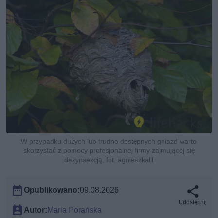
W przypadku dużych lub trudno dostępnych gniazd warto
skorzystać z pomocy profesjonalnej firmy zajmującej się
dezynsekcją, fot. agnieszkalll
Opublikowano:
09.08.2026
Udostępnij
Autor:
Maria Porańska