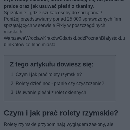
pralce oraz jak usuwać pleśń z tkaniny.
Sprzątanie - gdzie szukać osoby do sprzątania?
Poniżej przedstawiamy ponad 25 000 sprawdzonych firm
sprzątających w serwisie Fixly w poszczególnych
miastach:
Warszawa
Wrocław
Kraków
Gdańsk
Łódź
Poznań
Białystok
Lu
blin
Katowice
Inne miasta
Czym i jak prać rolety rzymskie?
Rolety dzień noc - pranie czy czyszczenie?
Usuwanie pleśni z rolet okiennych
Czym i jak prać rolety rzymskie?
Rolety rzymskie przypominają wyglądem zasłony, ale