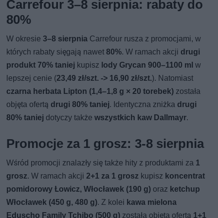
Carrefour 3–8 sierpnia: rabaty do
80%
W okresie
3–8 sierpnia
Carrefour rusza z promocjami, w
których rabaty sięgają nawet
80%
. W ramach akcji
drugi
produkt 70% taniej
kupisz
lody Grycan 900–1100 ml
w
lepszej cenie (
23,49 zł/szt. -> 16,90 zł/szt.
). Natomiast
czarna herbata Lipton (1,4–1,8 g × 20 torebek)
została
objęta ofertą
drugi 80% taniej
. Identyczna zniżka
drugi
80% taniej
dotyczy także
wszystkich kaw Dallmayr
.
Promocje za 1 grosz: 3-8 sierpnia
Wśród promocji znalazły się także hity z produktami za
1
grosz
. W ramach akcji
2+1 za 1 grosz
kupisz
koncentrat
pomidorowy Łowicz, Włocławek (190 g)
oraz
ketchup
Włocławek (450 g, 480 g)
. Z kolei
kawa mielona
Eduscho Family Tchibo (500 g)
została objęta ofertą
1+1