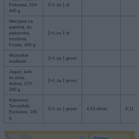
Feliciana, 315-
2+1 za 1 zł
445 g
Warzywa na
patelnię, do
piekarnika,
2+1 za 1 zł
mrożone,
Frosta, 400 g
Wszystkie
2+1 za 1 grosz
maślanki
Jogurt, kefir
do picia,
2+1 za 1 grosz
Activia, 270-
280 g
Kabanosy
Tarczyński
2+1 za 1 grosz
4,53 zł/szt.
6,11 zł
Exclusive, 105
g