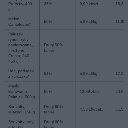
ProActiv, 400
35%
9,99 zł/szt.
15,39 z
g
Melon
50%
5,99 zł/kg
11,99 
Cantaloupe*
Paluszki
rybne, ryby
panierowane,
Drugi 50%
mrożone,
taniej
Frosta, 240-
450 g
Udo, podudzie
51%
5,99 zł/kg
12,39 
z kurczaka*
Masło
klarowane,
58%
13,99 zł/szt.
33,69 z
Polmlek, 500 g
Ser żółty,
Drugi 60%
4,33 zł/opak.
6,19 z
Mlekpol, 150 g
taniej
Ser żółty tarty,
Drugi 60%
40-500 g
taniej