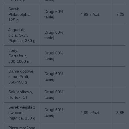
Serek
Drugi 60%
Philadelphia,
4,99 zł/szt.
7,29 zł
taniej
125 g
Jogurt do
Drugi 60%
picia, Skyr,
taniej
Piątnica, 350 g
Lody,
Drugi 60%
Carrefour,
taniej
500-1000 ml
Danie gotowe,
Drugi 60%
zupa, Profi,
taniej
360-450 g
Sok jabłkowy,
Drugi 60%
Hortex, 1 l
taniej
Serek wiejski z
Drugi 60%
owocami,
2,69 zł/szt.
3,85 zł
taniej
Piątnica, 150 g
Pizza mrożona