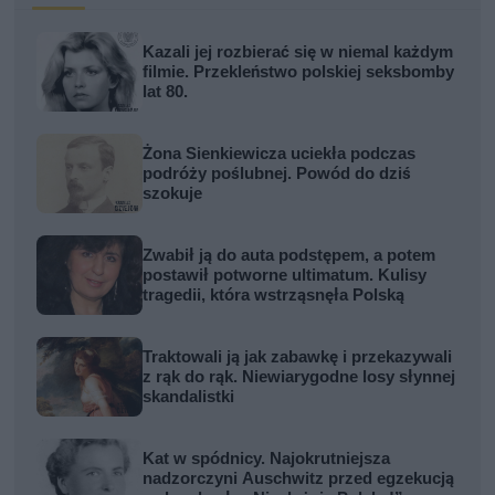
Kazali jej rozbierać się w niemal każdym
filmie. Przekleństwo polskiej seksbomby
lat 80.
Żona Sienkiewicza uciekła podczas
podróży poślubnej. Powód do dziś
szokuje
Zwabił ją do auta podstępem, a potem
postawił potworne ultimatum. Kulisy
tragedii, która wstrząsnęła Polską
Traktowali ją jak zabawkę i przekazywali
z rąk do rąk. Niewiarygodne losy słynnej
skandalistki
Kat w spódnicy. Najokrutniejsza
nadzorczyni Auschwitz przed egzekucją