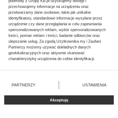
podmioty z Grupy KB.pl uzyskujemy dostęp i
przechowujemy informacje na urządzeniu oraz
przetwarzamy dane osobowe, takie jak unikalne
identyfikatory, standardowe informacje wysyłane przez
urządzenie czy dane przeglądania w celu zapewniania
spersonalizowanych reklam, wybór spersonalizowanych
treści, pomiar reklam i treści, badanie odbiorców oraz
ulepszanie usług. Za zgodą Użytkownika my i Zaufani
Partnerzy możemy używać dokładnych danych
geolokalizacyjnych oraz aktywnie skanować
charakterystykę urządzenia do celów identyfikacji.
Ponieważ cenimy Twoją prywatność, prosimy o zgodę na
korzystanie z tych technologii poprzez kliknięcie
„Akceptuję”. Zgoda jest dobrowolna i zawsze możesz ją
Dlaczego nikt nie chciał poślubić
zmienić/wycofać klikając przycisk ustawień prywatności
PARTNERZY
USTAWIENIA
syna Jana III Sobieskiego?
znajdujący się w lewym dolnym rogu strony. Niektóre
rodzaje przetwarzania danych nie wymagają zgody
Odpowiedź zaskakuje
użytkownika, ale masz prawo sprzeciwić się takiemu
Akceptuję
przetwarzaniu. Preferencje będą miały zastosowania tylko
na tej witrynie.