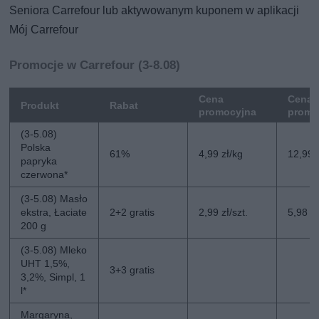
Seniora Carrefour lub aktywowanym kuponem w aplikacji
Mój Carrefour
Promocje w Carrefour (3-8.08)
Cena
Cena 
Produkt
Rabat
promocyjna
promo
(3-5.08)
Polska
61%
4,99 zł/kg
12,99 
papryka
czerwona*
(3-5.08) Masło
ekstra, Łaciate
2+2 gratis
2,99 zł/szt.
5,98 zł
200 g
(3-5.08) Mleko
UHT 1,5%,
3+3 gratis
3,2%, Simpl, 1
l*
Margaryna,