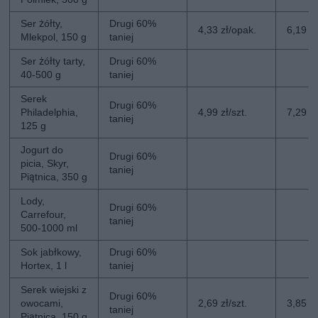
Ser żółty,
Drugi 60%
4,33 zł/opak.
6,19 z
Mlekpol, 150 g
taniej
Ser żółty tarty,
Drugi 60%
40-500 g
taniej
Serek
Drugi 60%
Philadelphia,
4,99 zł/szt.
7,29 zł
taniej
125 g
Jogurt do
Drugi 60%
picia, Skyr,
taniej
Piątnica, 350 g
Lody,
Drugi 60%
Carrefour,
taniej
500-1000 ml
Sok jabłkowy,
Drugi 60%
Hortex, 1 l
taniej
Serek wiejski z
Drugi 60%
owocami,
2,69 zł/szt.
3,85 zł
taniej
Piątnica, 150 g