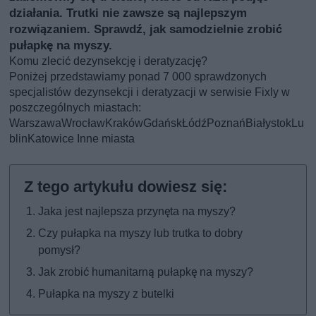
działania. Trutki nie zawsze są najlepszym
rozwiązaniem. Sprawdź, jak samodzielnie zrobić
pułapkę na myszy.
Komu zlecić dezynsekcję i deratyzację?
Poniżej przedstawiamy ponad 7 000 sprawdzonych
specjalistów dezynsekcji i deratyzacji w serwisie Fixly w
poszczególnych miastach:
Warszawa
Wrocław
Kraków
Gdańsk
Łódź
Poznań
Białystok
Lu
blin
Katowice
Inne miasta
Jaka jest najlepsza przynęta na myszy?
Czy pułapka na myszy lub trutka to dobry
pomysł?
Jak zrobić humanitarną pułapkę na myszy?
Pułapka na myszy z butelki