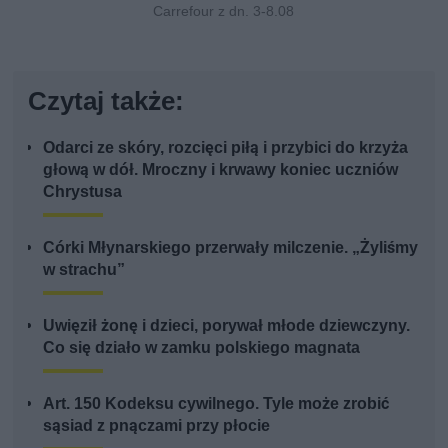
Carrefour z dn. 3-8.08
Czytaj także:
Odarci ze skóry, rozcięci piłą i przybici do krzyża
głową w dół. Mroczny i krwawy koniec uczniów
Chrystusa
Córki Młynarskiego przerwały milczenie. „Żyliśmy
w strachu”
Uwięził żonę i dzieci, porywał młode dziewczyny.
Co się działo w zamku polskiego magnata
Art. 150 Kodeksu cywilnego. Tyle może zrobić
sąsiad z pnączami przy płocie