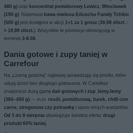
480 g)
oraz
koncentrat pomidorowy Łowicz, Włocławek
(190 g)
. Natomiast
kawa mielona Eduscho Family Tchibo
(500 g)
jest dostępna w akcji
1+1 za 1 grosz
(
39,98 zł/szt. -
> 19,99 zł/szt.
). Wszystkie te promocje obowiązują w
terminie
3-8.08
.
Dania gotowe i zupy taniej w
Carrefour
Na „czarną godzinę” najlepiej sprawdzają się posiłki, które
ratują dzień bez długiego gotowania. W Carrefour
znajdziesz dużą gamę
dań gotowych i zup JemyJemy
(360–450 g)
— m.in.
rosół, pomidorową, żurek, chilli con
carne, strogonow czy potrawkę
i sporo innych wariantów.
Od 3 do 8 sierpnia
obowiązuje świetna oferta:
drugi
produkt 60% taniej.