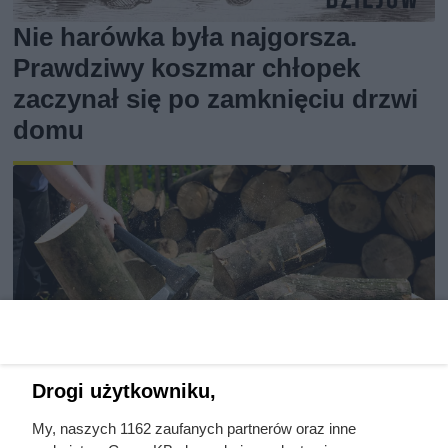
Nie harówka była najgorsza.
Prawdziwy koszmar chłopek
zaczynał się po zamknięciu drzwi
domu
Drogi użytkowniku,
My, naszych 1162 zaufanych partnerów oraz inne