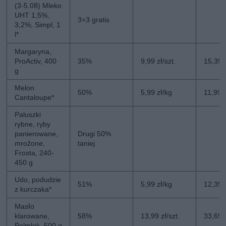
(3-5.08) Mleko
UHT 1,5%,
3+3 gratis
3,2%, Simpl, 1
l*
Margaryna,
ProActiv, 400
35%
9,99 zł/szt.
15,39 z
g
Melon
50%
5,99 zł/kg
11,99 
Cantaloupe*
Paluszki
rybne, ryby
panierowane,
Drugi 50%
mrożone,
taniej
Frosta, 240-
450 g
Udo, podudzie
51%
5,99 zł/kg
12,39 
z kurczaka*
Masło
klarowane,
58%
13,99 zł/szt.
33,69 z
Polmlek, 500 g