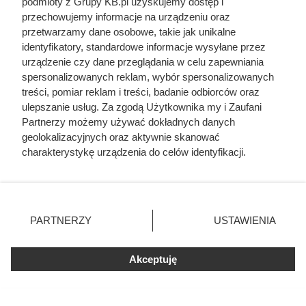
podmioty z Grupy KB.pl uzyskujemy dostęp i
Ten gatunek drewna daje
przechowujemy informacje na urządzeniu oraz
przetwarzamy dane osobowe, takie jak unikalne
najwięcej ciepła, a Polacy rzadko
identyfikatory, standardowe informacje wysyłane przez
go kupują. Prawdziwy król
urządzenie czy dane przeglądania w celu zapewniania
kaloryczności
spersonalizowanych reklam, wybór spersonalizowanych
treści, pomiar reklam i treści, badanie odbiorców oraz
ulepszanie usług. Za zgodą Użytkownika my i Zaufani
Partnerzy możemy używać dokładnych danych
geolokalizacyjnych oraz aktywnie skanować
charakterystykę urządzenia do celów identyfikacji.
Ponieważ cenimy Twoją prywatność, prosimy o zgodę na
korzystanie z tych technologii poprzez kliknięcie
„Akceptuję”. Zgoda jest dobrowolna i zawsze możesz ją
zmienić/wycofać klikając przycisk ustawień prywatności
PARTNERZY
USTAWIENIA
znajdujący się w lewym dolnym rogu strony. Niektóre
rodzaje przetwarzania danych nie wymagają zgody
użytkownika, ale masz prawo sprzeciwić się takiemu
Akceptuję
przetwarzaniu. Preferencje będą miały zastosowania tylko
na tej witrynie.