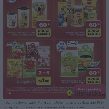
Dania gotowe i zupy Marki JemyJemy - drugie opakowanie 60%
taniej, fot. Opracowanie własne na podstawie gazetki promocyjnej