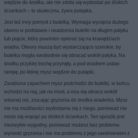
wejdzie do środka, ale nie zdoła się wydostać po śliskich
ściankach – to skuteczna, żywa pułapka.
Jest też inny pomysł z butelką. Wymaga wycięcia dużego
otworu w podstawie i osadzenia butelki na długim patyku
lub pręcie, który powinien opierać się na krawędziach
wiadra. Otwory muszą być wystarczająco szerokie, by
butelka mogła swobodnie się obracać wokół patyka. Na
środku przyklej trochę przynęty, a pod wiadrem ustaw
rampę, po której mysz wejdzie do pułapki.
Zwabiona zapachem mysz podchodzi do butelki, w końcu
wchodzi na nią, jak na most, a ona się obraca wokół
własnej osi, zrucając gryzonia do środka wiaderka. Mysz
nie ma możliwości wydostania się z niego, ponieważ nie
może się wspiąć po śliskich ściankach. Ten sposób jest
niezwykle wygodny, ponieważ możesz bez problemu
wynieść gryzonia i nie ma problemu z jego uwolnieniem z