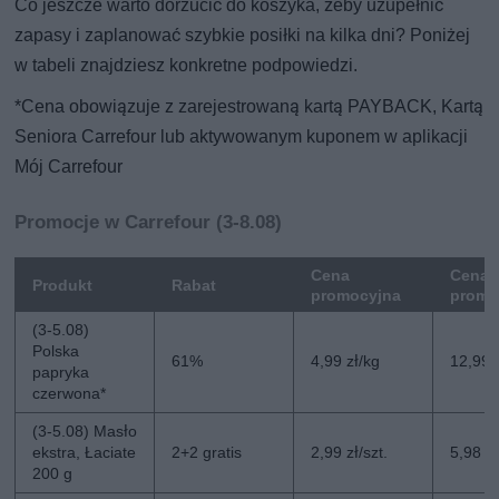
Co jeszcze warto dorzucić do koszyka, żeby uzupełnić
zapasy i zaplanować szybkie posiłki na kilka dni? Poniżej
w tabeli znajdziesz konkretne podpowiedzi.
*Cena obowiązuje z zarejestrowaną kartą PAYBACK, Kartą
Seniora Carrefour lub aktywowanym kuponem w aplikacji
Mój Carrefour
Promocje w Carrefour (3-8.08)
Cena
Cena 
Produkt
Rabat
promocyjna
promo
(3-5.08)
Polska
61%
4,99 zł/kg
12,99 
papryka
czerwona*
(3-5.08) Masło
ekstra, Łaciate
2+2 gratis
2,99 zł/szt.
5,98 zł
200 g