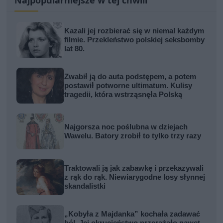
Kazali jej rozbierać się w niemal każdym
filmie. Przekleństwo polskiej seksbomby
lat 80.
Zwabił ją do auta podstępem, a potem
postawił potworne ultimatum. Kulisy
tragedii, która wstrząsnęła Polską
Najgorsza noc poślubna w dziejach
Wawelu. Batory zrobił to tylko trzy razy
Traktowali ją jak zabawkę i przekazywali
z rąk do rąk. Niewiarygodne losy słynnej
skandalistki
„Kobyła z Majdanka” kochała zadawać
ból. Jej okrucieństwo przerażało nawet