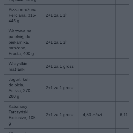
Pizza mrożona
Feliciana, 315-
2+1 za 1 zł
445 g
Warzywa na
patelnię, do
piekarnika,
2+1 za 1 zł
mrożone,
Frosta, 400 g
Wszystkie
2+1 za 1 grosz
maślanki
Jogurt, kefir
do picia,
2+1 za 1 grosz
Activia, 270-
280 g
Kabanosy
Tarczyński
2+1 za 1 grosz
4,53 zł/szt.
6,11 zł
Exclusive, 105
g