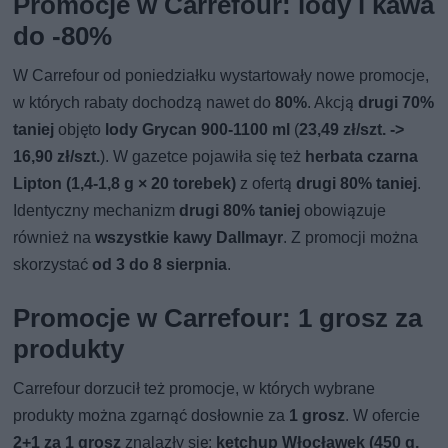
Promocje w Carrefour: lody i kawa
do -80%
W Carrefour od poniedziałku wystartowały nowe promocje,
w których rabaty dochodzą nawet do
80%
. Akcją
drugi 70%
taniej
objęto
lody Grycan 900-1100 ml
(
23,49 zł/szt. ->
16,90 zł/szt.
). W gazetce pojawiła się też
herbata czarna
Lipton (1,4-1,8 g × 20 torebek)
z ofertą
drugi 80% taniej
.
Identyczny mechanizm
drugi 80% taniej
obowiązuje
również na
wszystkie kawy Dallmayr
. Z promocji można
skorzystać
od 3 do 8 sierpnia
.
Promocje w Carrefour: 1 grosz za
produkty
Carrefour dorzucił też promocje, w których wybrane
produkty można zgarnąć dosłownie za
1 grosz
. W ofercie
2+1 za 1 grosz
znalazły się:
ketchup Włocławek (450 g,