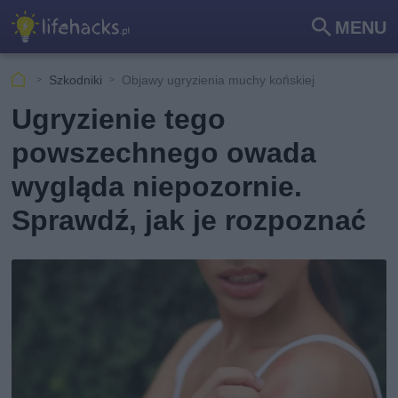
MENU
Szu
kaj
Szkodniki
Objawy ugryzienia muchy końskiej
Ugryzienie tego
powszechnego owada
wygląda niepozornie.
Sprawdź, jak je rozpoznać