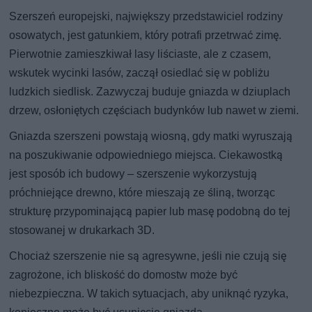
Szerszeń europejski, największy przedstawiciel rodziny
osowatych, jest gatunkiem, który potrafi przetrwać zimę.
Pierwotnie zamieszkiwał lasy liściaste, ale z czasem,
wskutek wycinki lasów, zaczął osiedlać się w pobliżu
ludzkich siedlisk. Zazwyczaj buduje gniazda w dziuplach
drzew, osłoniętych częściach budynków lub nawet w ziemi.
Gniazda szerszeni powstają wiosną, gdy matki wyruszają
na poszukiwanie odpowiedniego miejsca. Ciekawostką
jest sposób ich budowy – szerszenie wykorzystują
próchniejące drewno, które mieszają ze śliną, tworząc
strukturę przypominającą papier lub masę podobną do tej
stosowanej w drukarkach 3D.
Chociaż szerszenie nie są agresywne, jeśli nie czują się
zagrożone, ich bliskość do domostw może być
niebezpieczna. W takich sytuacjach, aby uniknąć ryzyka,