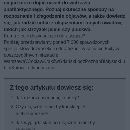
na jad może dojść nawet do wstrząsu
anafilaktycznego. Poznaj skuteczne sposoby na
rozpoznanie i złagodzenie objawów, a także dowiedz
się, jak radzić sobie z ukąszeniami innych owadów,
takich jak strzyżak jeleni czy pluskwa.
Komu zlecić dezynsekcję i deratyzację?
Poniżej przedstawiamy ponad 7 000 sprawdzonych
specjalistów dezynsekcji i deratyzacji w serwisie Fixly w
poszczególnych miastach:
Warszawa
Wrocław
Kraków
Gdańsk
Łódź
Poznań
Białystok
Lu
blin
Katowice
Inne miasta
Jak rozpoznać muchę końską?
Czy ukąszenie muchy końskiej jest
niebezpieczne?
Jak wygląda ślad po ukąszeniu muchy
końskiej?