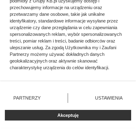
podmioty z Grupy KB.pl uzyskujemy dostęp i
przechowujemy informacje na urządzeniu oraz
przetwarzamy dane osobowe, takie jak unikalne
identyfikatory, standardowe informacje wysyłane przez
Czytaj także:
urządzenie czy dane przeglądania w celu zapewniania
spersonalizowanych reklam, wybór spersonalizowanych
treści, pomiar reklam i treści, badanie odbiorców oraz
Wygląda jak naturalny kamień lub kostka
ulepszanie usług. Za zgodą Użytkownika my i Zaufani
brukowa. A to tańsza alternatywa, o której
Partnerzy możemy używać dokładnych danych
niewielu pomyśli
geolokalizacyjnych oraz aktywnie skanować
charakterystykę urządzenia do celów identyfikacji.
Ta Polka trzymała w garści europejską elitę. Jej
Ponieważ cenimy Twoją prywatność, prosimy o zgodę na
majątek i osiągnięcia przyprawiają o zawrót głowy
korzystanie z tych technologii poprzez kliknięcie
„Akceptuję”. Zgoda jest dobrowolna i zawsze możesz ją
zmienić/wycofać klikając przycisk ustawień prywatności
Zjadł 174 koty i rzucił się na nogę kolesia z
PARTNERZY
USTAWIENIA
znajdujący się w lewym dolnym rogu strony. Niektóre
okrętu. Mroczny przypadek żołnierza z Polski
rodzaje przetwarzania danych nie wymagają zgody
użytkownika, ale masz prawo sprzeciwić się takiemu
Akceptuję
6 tysięcy morderców z UPA ruszyło, by wyrżnąć
przetwarzaniu. Preferencje będą miały zastosowania tylko
wieś. Polacy stworzyli w niej prawdziwą twierdzę
na tej witrynie.