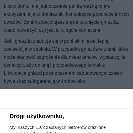
blisko domu, ale jednocześnie pełnią ważną rolę w
ekosystemie jako drapieżniki kontrolujące populacje innych
owadów. Zanim zdecydujesz się na usunięcie gniazda,
warto rozważyć, czy jest to w ogóle konieczne.
Jeśli gniazdo znajduje się w pobliskim lesie, lepiej
zostawić je w spokoju. W przypadku gniazda w ziemi, które
może stanowić zagrożenie dla mieszkańców, wystarczy je
oznaczyć, aby uniknąć przypadkowego kontaktu.
Likwidacja gniazd poza obszarem zabudowanym często
bywa zbędną ingerencją w środowisko.
Gdy usunięcie gniazda jest konieczne, należy to zrobić
ostrożnie i zgodnie z zaleceniami specjalistów.
Najbezpieczniej zlecić to profesjonalnej ekipie. Ważne jest
Drogi użytkowniku,
zachowanie spokoju – szerszenie nie atakują ludzi bez
powodu, więc unikanie prowokowania ich to klucz do
My, naszych 1162 zaufanych partnerów oraz inne
bezpieczeństwa.