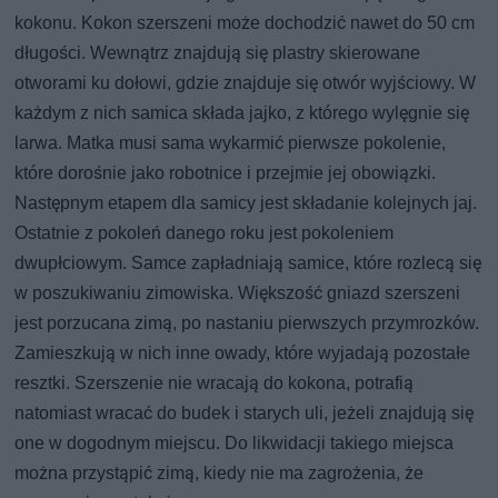
kokonu. Kokon szerszeni może dochodzić nawet do 50 cm
długości. Wewnątrz znajdują się plastry skierowane
otworami ku dołowi, gdzie znajduje się otwór wyjściowy. W
każdym z nich samica składa jajko, z którego wylęgnie się
larwa. Matka musi sama wykarmić pierwsze pokolenie,
które dorośnie jako robotnice i przejmie jej obowiązki.
Następnym etapem dla samicy jest składanie kolejnych jaj.
Ostatnie z pokoleń danego roku jest pokoleniem
dwupłciowym. Samce zapładniają samice, które rozlecą się
w poszukiwaniu zimowiska. Większość gniazd szerszeni
jest porzucana zimą, po nastaniu pierwszych przymrozków.
Zamieszkują w nich inne owady, które wyjadają pozostałe
resztki. Szerszenie nie wracają do kokona, potrafią
natomiast wracać do budek i starych uli, jeżeli znajdują się
one w dogodnym miejscu. Do likwidacji takiego miejsca
można przystąpić zimą, kiedy nie ma zagrożenia, że