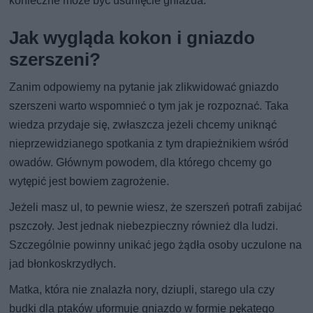
konieczne może być usunięcie gniazda.
Jak wygląda kokon i gniazdo
szerszeni?
Zanim odpowiemy na pytanie jak zlikwidować gniazdo
szerszeni warto wspomnieć o tym jak je rozpoznać. Taka
wiedza przydaje się, zwłaszcza jeżeli chcemy uniknąć
nieprzewidzianego spotkania z tym drapieżnikiem wśród
owadów. Głównym powodem, dla którego chcemy go
wytępić jest bowiem zagrożenie.
Jeżeli masz ul, to pewnie wiesz, że szerszeń potrafi zabijać
pszczoły. Jest jednak niebezpieczny również dla ludzi.
Szczególnie powinny unikać jego żądła osoby uczulone na
jad błonkoskrzydłych.
Matka, która nie znalazła nory, dziupli, starego ula czy
budki dla ptaków uformuje gniazdo w formie pękatego