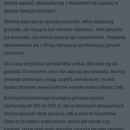
środek wybrać, skonsultuj się z ekspertem lub zapytaj w
sklepie specjalistycznym.
Wiosną najczęściej spotyka się matki, które zakładają
gniazda, ale mogą to być również robotnice. Jeśli gniazdo
już powstało, nie próbuj usuwać go samodzielnie. Najlepiej
skontaktować się z firmą zajmującą się likwidacją gniazd
szerszeni.
Do czasu przybycia specjalistów unikaj zbliżania się do
gniazda. Szerszenie, choć nie atakują bez powodu, broniąc
swojego terytorium, mogą użądlić wielokrotnie, co jest
bardzo bolesne, nawet jeśli nie wywoła reakcji alergicznej.
Koszt profesjonalnego usunięcia gniazda wynosi
zazwyczaj od 200 do 300 zł, ale w niektórych przypadkach
można wezwać straż pożarną, która zrobi to bezpłatnie.
Dotyczy to miejsc publicznych, takich jak szkoły czy
szpitale, gdzie obecność gniazda zagraża bezpieczeństwu