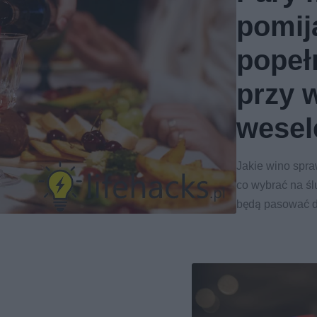
pomija
popeł
przy 
wesel
Jakie wino spra
co wybrać na ślu
będą pasować 