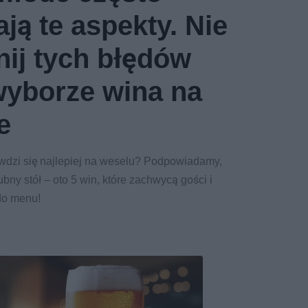
ją te aspekty. Nie
nij tych błędów
wyborze wina na
e
wdzi się najlepiej na weselu? Podpowiadamy,
bny stół – oto 5 win, które zachwycą gości i
do menu!