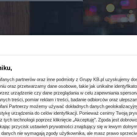
iku,
fanych partnerów oraz inne podmioty z Grupy KB.pl uzyskujemy do
Jesteś na diec
niu oraz przetwarzamy dane osobowe, takie jak unikalne identyfikat
może zrujnować
przez urządzenie czy dane przeglądania w celu zapewniania sperson
ych treści, pomiar reklam i treści, badanie odbiorców oraz ulepszan
fani Partnerzy możemy używać dokładnych danych geolokalizacyjn
Czy wiesz, ile kalorii kry
tykę urządzenia do celów identyfikacji. Ponieważ cenimy Twoją pry
butelka piwa i jak różne
z tych technologii poprzez kliknięcie „Akceptuję”. Zgoda jest dobro
kaloryczny.
ikając przycisk ustawień prywatności znajdujący się w lewym dolnym
a danych nie wymagają zgody użytkownika, ale masz prawo sprzeciw