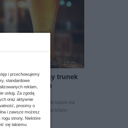
stęp i przechowujemy
ie? Ten popularny trunek
ory, standardowe
 Twoje starania
alizowanych reklam,
ie usług. Za zgodą
ych oraz aktywnie
je się w piwie? Sprawdź, ile kalorii ma
watność, prosimy o
 rodzaje trunku wpływają na bilans
wolna i zawsze możesz
 rogu strony. Niektóre
ić się takiemu