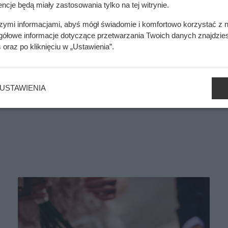
tymi sposobami
ncje będą miały zastosowania tylko na tej witrynie.
wina
szymi informacjami, abyś mógł świadomie i komfortowo korzystać z
gółowe informacje dotyczące przetwarzania Twoich danych znajdzi
s
oraz po kliknięciu w „Ustawienia”.
awdź sprytne i skuteczne sposoby,
USTAWIENIA