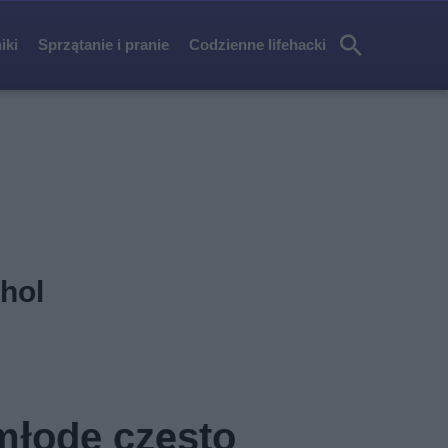
iki
Sprzątanie i pranie
Codzienne lifehacki
Szu
kaj
hol
młode często