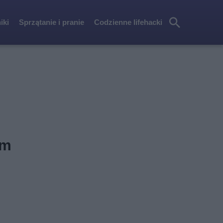
iki
Sprzątanie i pranie
Codzienne lifehacki
Szu
kaj
om