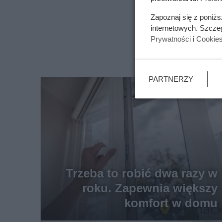
Zapoznaj się z poniż
internetowych. Szcze
Prywatności i Cookie
PARTNERZY
Trzeba to robić dwa razy w
roku. Zapewnia większy
komfort w domu