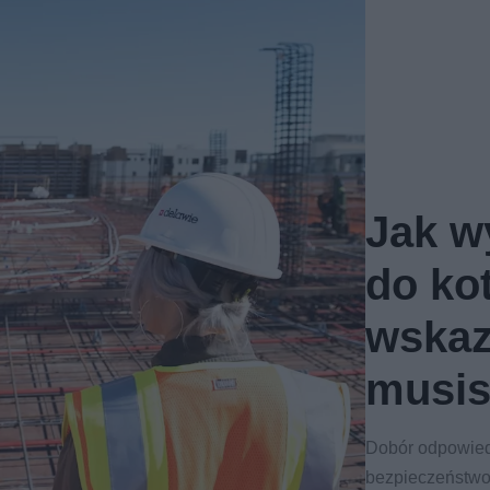
Jak wy
do ko
wskaz
musis
Dobór odpowiedn
bezpieczeństwo