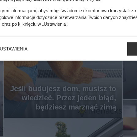
szymi informacjami, abyś mógł świadomie i komfortowo korzystać z
gółowe informacje dotyczące przetwarzania Twoich danych znajdzi
s
oraz po kliknięciu w „Ustawienia”.
USTAWIENIA
Jeśli budujesz dom, musisz to
wiedzieć. Przez jeden błąd,
będziesz marznąć zimą