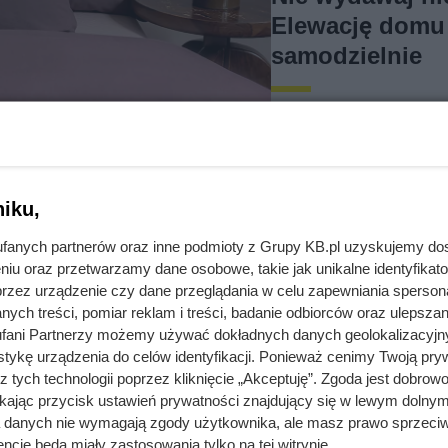
Elewację domu
samodzielnie
Mycie elewacji nie musi 
wyczyścić elewację domu 
świeży wygląd.
iku,
wzorów, kolorów,
fanych partnerów oraz inne podmioty z Grupy KB.pl uzyskujemy do
niu oraz przetwarzamy dane osobowe, takie jak unikalne identyfikat
przez urządzenie czy dane przeglądania w celu zapewniania sperson
ych treści, pomiar reklam i treści, badanie odbiorców oraz ulepszan
fani Partnerzy możemy używać dokładnych danych geolokalizacyjn
lni i wpływa na komfort snu.
tykę urządzenia do celów identyfikacji. Ponieważ cenimy Twoją pry
 i na co warto zwrócić uwagę przy
z tych technologii poprzez kliknięcie „Akceptuję”. Zgoda jest dobro
ikając przycisk ustawień prywatności znajdujący się w lewym dolnym
a danych nie wymagają zgody użytkownika, ale masz prawo sprzeciw
ncje będą miały zastosowania tylko na tej witrynie.