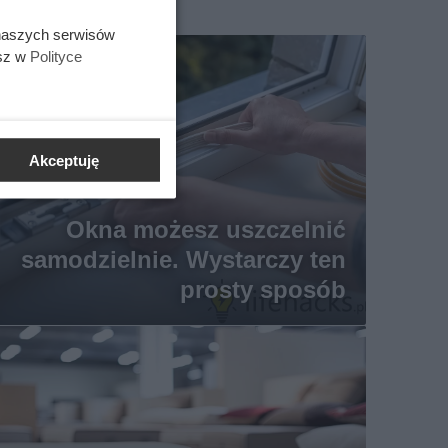
 naszych serwisów
esz w
Polityce
Akceptuję
Okna możesz uszczelnić
samodzielnie. Wystarczy ten
prosty sposób