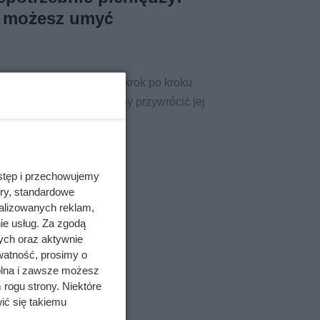
 możesz umyć
być trudne! Sprawdź, jak krok po kroku
i jakich środków użyć, by przywrócić jej
stęp i przechowujemy
ory, standardowe
alizowanych reklam,
ie usług. Za zgodą
ych oraz aktywnie
watność, prosimy o
wolna i zawsze możesz
 rogu strony. Niektóre
ić się takiemu