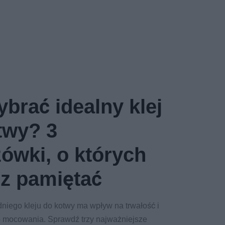
brać idealny klej
twy? 3
ówki, o których
z pamiętać
iego kleju do kotwy ma wpływ na trwałość i
 mocowania. Sprawdź trzy najważniejsze