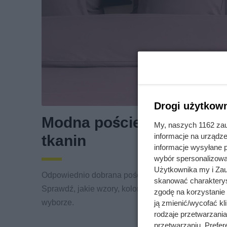
Drogi użytkown
Modna pościel. Przegląd 
My, naszych 1162 zau
informacje na urządze
tkanin
informacje wysyłane 
wybór spersonalizowan
Użytkownika my i Zau
Odpowiednio dobrana pościel odmienia wygląd sypia
skanować charakterys
Sprawdź, jakie wzory, kolory oraz tkaniny są modne
zgodę na korzystanie 
wyborze.
ją zmienić/wycofać kl
rodzaje przetwarzani
przetwarzaniu. Prefere