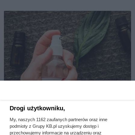
Drogi użytkowniku,
Sposoby i preparaty na
My, naszych 1162 zaufanych partnerów oraz inne
odstraszenie komarów - sprawdź,
podmioty z Grupy KB.pl uzyskujemy dostęp i
co wybrać
przechowujemy informacje na urządzeniu oraz