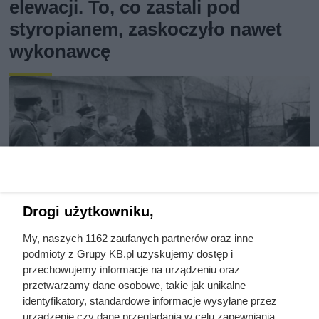
elewacji. To, co zastali pod
styropianem, zaskoczyło nawet
wykonawcę
Drogi użytkowniku,
My, naszych 1162 zaufanych partnerów oraz inne
podmioty z Grupy KB.pl uzyskujemy dostęp i
przechowujemy informacje na urządzeniu oraz
przetwarzamy dane osobowe, takie jak unikalne
Ostatnie godziny komendanta
identyfikatory, standardowe informacje wysyłane przez
Auschwitz. Odtajnione zdjęcia
urządzenie czy dane przeglądania w celu zapewniania