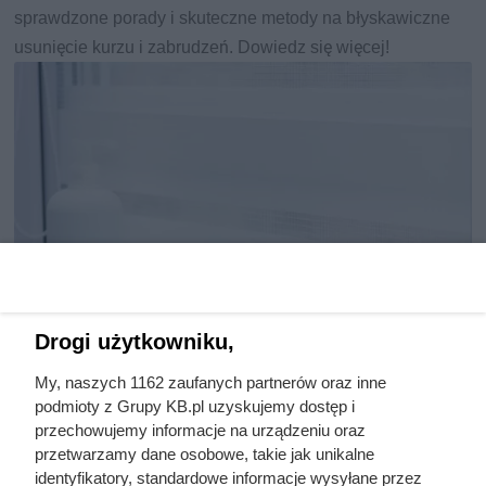
sprawdzone porady i skuteczne metody na błyskawiczne
usunięcie kurzu i zabrudzeń. Dowiedz się więcej!
Drogi użytkowniku,
My, naszych 1162 zaufanych partnerów oraz inne
podmioty z Grupy KB.pl uzyskujemy dostęp i
Sposoby i triki, jak wyprać rolety
przechowujemy informacje na urządzeniu oraz
przetwarzamy dane osobowe, takie jak unikalne
materiałowe, by były jak nowe
identyfikatory, standardowe informacje wysyłane przez