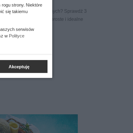
 rogu strony. Niektóre
korację jajek wielkanocnych? Sprawdź 3
ić się takiemu
 po kroku – efektowne, proste i idealne
 naszych serwisów
esz w
Polityce
Akceptuję