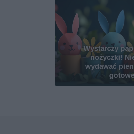
Wystarczy papie
nożyczki! Ni
wydawać pien
gotowe