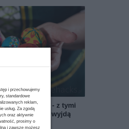
stęp i przechowujemy
ory, standardowe
alizowanych reklam,
 wielkanocnych - z tymi
ie usług. Za zgodą
isz to szybko i wyjdą
ych oraz aktywnie
watność, prosimy o
wolna i zawsze możesz