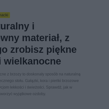
hacki
uralny i
owny materiał, z
go zrobisz piękne
ki wielkanocne
ocne z brzozy to doskonały sposób na naturalną
ecznego stołu. Gałązki, kora i pieńki brzozowe
jom lekkości i świeżości. Sprawdź, jak w
tworzyć wyjątkowe ozdoby.