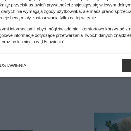
ikając przycisk ustawień prywatności znajdujący się w lewym dolnym
Szukasz pomysłów na de
a danych nie wymagają zgody użytkownika, ale masz prawo sprzeciw
ncje będą miały zastosowania tylko na tej witrynie.
sprawdzone sposoby krok
na święta!
szymi informacjami, abyś mógł świadomie i komfortowo korzystać z
wać wielkanocny
gółowe informacje dotyczące przetwarzania Twoich danych znajdzi
ysły!
s
oraz po kliknięciu w „Ustawienia”.
ły, sprawdzone porady i dowiedz się,
USTAWIENIA
czną.