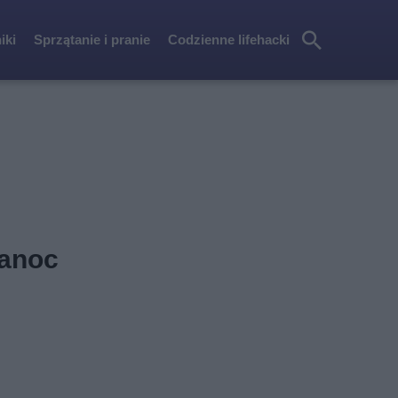
iki
Sprzątanie i pranie
Codzienne lifehacki
Szu
kaj
kanoc