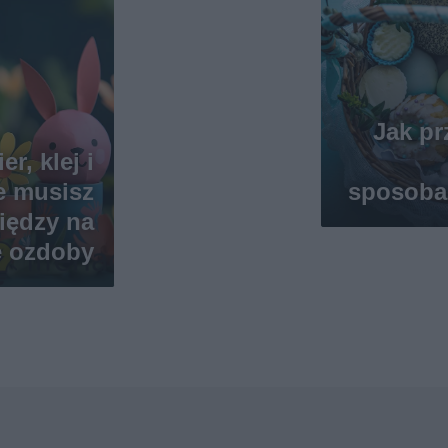
Jak p
r, klej i
e musisz
sposoba
iędzy na
 ozdoby