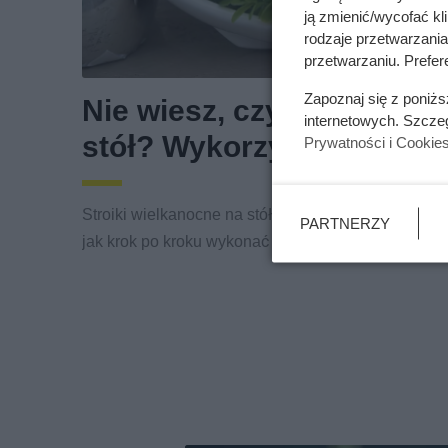
ją zmienić/wycofać kl
rodzaje przetwarzani
przetwarzaniu. Prefere
Zapoznaj się z poniż
Nie wiesz, czym udekoro
internetowych. Szcze
stół? Wykorzystaj te pom
Prywatności i Cookie
Stroiki wielkanocne na stół – poznaj ciekawe pomys
PARTNERZY
jak krok po kroku wykonać własną dekorację świąte