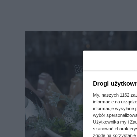
Drogi użytkown
My, naszych 1162 zau
informacje na urządze
informacje wysyłane 
wybór spersonalizowan
Użytkownika my i Zau
skanować charakterys
zgodę na korzystanie 