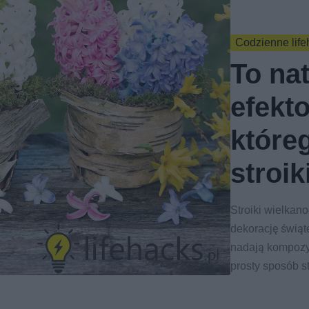
Codzienne life
To nat
efekt
które
stroi
Stroiki wielkan
dekorację świąt
nadają kompozyc
prosty sposób s