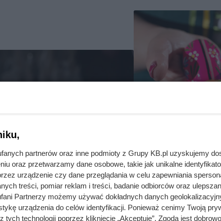
iku,
fanych partnerów oraz inne podmioty z Grupy KB.pl uzyskujemy do
niu oraz przetwarzamy dane osobowe, takie jak unikalne identyfikat
przez urządzenie czy dane przeglądania w celu zapewniania sperson
Dekoracja jajek
ych treści, pomiar reklam i treści, badanie odbiorców oraz ulepszan
sposobami zrob
fani Partnerzy możemy używać dokładnych danych geolokalizacyjn
tykę urządzenia do celów identyfikacji. Ponieważ cenimy Twoją pry
efektowanie!
z tych technologii poprzez kliknięcie „Akceptuję”. Zgoda jest dobro